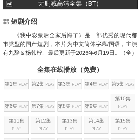
无删减高清全集（BT）
短剧介绍
《我中彩票后全家后悔了》是一部优秀的
现代都
市
类型的国产短
，本
为中文简体字幕/国语，主演
有
九辞＆杨韩柠
。最后更新于2026年6月19日。（全）
全集在线播放（免费）
第1集
第2集
第3集
第4集
第5集
PLAY
PLAY
PLAY
PLAY
PLAY
第10集
第6集
第7集
第8集
第9集
PLAY
PLAY
PLAY
PLAY
PLAY
第11集
第12集
第13集
第14集
第15集
PLAY
PLAY
PLAY
PLAY
PLAY