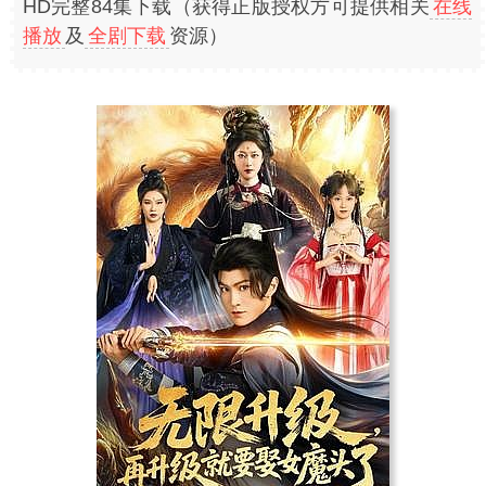
HD完整84集下载（获得正版授权方可提供相关
在线
播放
及
全剧下载
资源）