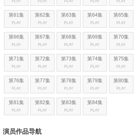
PLAY
PLAY
PLAY
PLAY
PLAY
第61集
第62集
第63集
第64集
第65集
PLAY
PLAY
PLAY
PLAY
PLAY
第66集
第67集
第68集
第69集
第70集
PLAY
PLAY
PLAY
PLAY
PLAY
第71集
第72集
第73集
第74集
第75集
PLAY
PLAY
PLAY
PLAY
PLAY
第76集
第77集
第78集
第79集
第80集
PLAY
PLAY
PLAY
PLAY
PLAY
第81集
第82集
第83集
第84集
PLAY
PLAY
PLAY
PLAY
演员作品导航