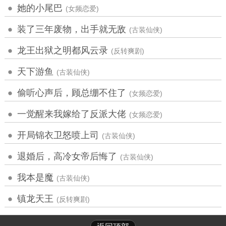
她的小尾巴
(女频恋爱)
装了三年废物，出手就无敌
(古装仙侠)
龙王出狱之明都风云录
(反转爽剧)
天下游鱼
(古装仙侠)
偷听心声后，顾总绷不住了
(女频恋爱)
一觉醒来我嫁给了反派大佬
(女频恋爱)
开局锦衣卫怒喷上司
(古装仙侠)
退婚后，高冷女帝后悔了
(古装仙侠)
我本是魔
(古装仙侠)
镇龙天王
(反转爽剧)