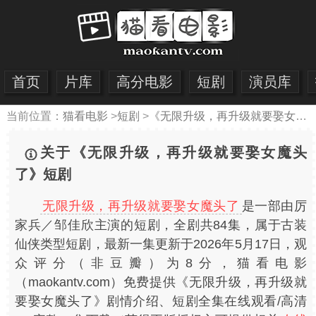
首页
片库
高分电影
短剧
演员库
当前位置：
猫看电影
>
短剧
>
《无限升级，再升级就要娶女魔头了》
关于《无限升级，再升级就要娶女魔头
了》短剧
无限升级，再升级就要娶女魔头了
是一部由厉
家兵／邹佳欣主演的短剧，全剧共84集，属于古装
仙侠类型短剧，最新一集更新于2026年5月17日，观
众评分（非豆瓣）为8分，猫看电影
（maokantv.com）免费提供《无限升级，再升级就
要娶女魔头了》剧情介绍、短剧全集在线观看/高清