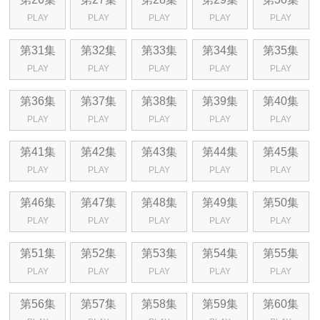
PLAY
PLAY
PLAY
PLAY
PLAY
第31集
第32集
第33集
第34集
第35集
PLAY
PLAY
PLAY
PLAY
PLAY
第36集
第37集
第38集
第39集
第40集
PLAY
PLAY
PLAY
PLAY
PLAY
第41集
第42集
第43集
第44集
第45集
PLAY
PLAY
PLAY
PLAY
PLAY
第46集
第47集
第48集
第49集
第50集
PLAY
PLAY
PLAY
PLAY
PLAY
第51集
第52集
第53集
第54集
第55集
PLAY
PLAY
PLAY
PLAY
PLAY
第56集
第57集
第58集
第59集
第60集