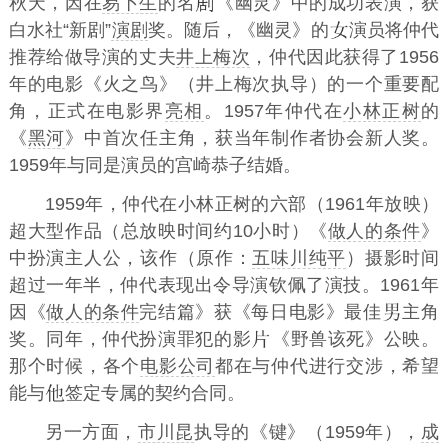
秋天，因在
易卜生
的名
《幽灵》中的成功表演，获
白水社“新剧”
演剧
奖。随后，《幽灵》的
演员将仲代
推荐给做导演的丈夫
井上梅次
，仲代因此获得了1956
年的电影《火之鸟》（井上梅次执导）的一个重要配
角，正式在电影界
亮相
。1957年仲代在
小林正树
的
《
黑河
》中首次任主角，获当年制作者协会新人奖。
1959年与同是演员的宫崎恭子结婚。
1959年，仲代在小林正树的六部（1961年放映）
超大型作品（总放映时间约10小时）《
做人的条件
》
中扮演主人公，该作（原作：
五味川纯平
）摄影时间
超过一年半，仲代表现出令导演钦佩了演技。1961年
因《
做人的条件
完结篇》获《每日电影》最佳
主角
奖。同年，仲代扮演罪犯的影
《野兽该死》公映。
那个时候，各个
电影公司
都在与仲代进行交涉，希望
能与
签定专属的契约合同。
另一方面，
市川昆
执导的《键》（1959年），
成