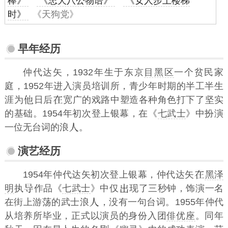
棒》
《忠犬八公物语》
《女人步上楼梯
时》
《天狗党》
早年经历
仲代达矢，1932年生于东京
目黑区
一个贫民家
庭，1952年进入演员培训所，青少年时期的半工半生
涯为
日后
宽广的戏路中塑造各种角色打下了坚实
的基础。1954年初次登上银幕，在《
七武士
》中扮演
一位无台词的浪
。
演艺经历
1954年仲代达矢初次登上银幕，仲代达矢
黑泽
明
执
作品《
七武士
》中仅
现了三秒钟，饰演一名
在街上游荡的武士浪
，没有一句台词。1955年仲代
从培养所毕业，正式以演员的身份入团
俳优座
。同年