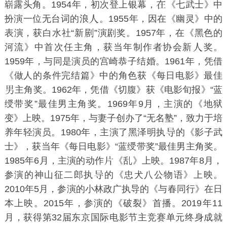
崭露头角。1954年，初次登上银幕，
《
七武士
》中
扮演一位无台词的浪
。1955年，因在《幽灵》中的
表演，获白水社“新
”演剧奖。1957年，在《黑色的
河流》中首次任主角，获当年制作者协会新
奖。
1959年，与同是演员的宫崎恭子结婚。1961年，凭借
《做人的条件完结篇》中的角色获《每日电影》最佳
主角奖。1962年，凭借《
切腹
》获《电影旬报》“蓝
绶带奖”最佳男主角奖。1969年9月，主演的《
地狱
变
》上映。1975年，与妻子创办了“无名塾”，致力于培
养年轻演员。1980年，主演了
黑泽明
执
的《影子武
士》，获当年《每日电影》“蓝绶带奖”最佳男主角奖。
1985年6月，主演的动作
《
乱
》上映。1987年8月，
参演的神山征二郎执
的《忠犬八公物语》上映。
2010年5月，参演的小林政广执导的《
与春同行
》在日
本上映。2015年，参演的《破裂》首播。2019年11
月，获得第32届东京国际电影节主竞赛单元终身成就