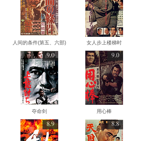
人间的条件(第五、六部)
女人步上楼梯时
9.0
9.0
夺命剑
用心棒
8.9
8.8