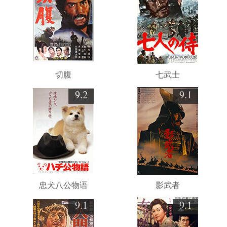
切腹
七武士
9.2
9.1
忠犬八公物语
影武者
9.1
9.1