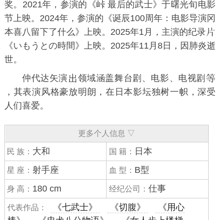
奖。2021年，参演的《峠 最后的武士》于曙光旬电影
节上映。2024年，参演的《诞辰100周年：电影导演冈
本喜八留下了什么》上映。2025年1月，主演的纪录
《いもうとの時間》上映。2025年11月8日，因肺炎逝
世。
仲代达矢演
领域涵盖舞台剧、电影、电视剧
，其表演风格豪放明朗，在日本影坛独树一帜，深受
人们喜爱。
更多个人信息 ▽
大和
日本
民 族：
国 籍：
射手座
B型
星 座：
血 型：
180 cm
仕事
身 高：
经纪公司：
《七武士》
《切腹》
《用心
代表作品：