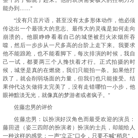
整个房子都烧了起来。他的表演需要极大的控制力才
能办到……”
“没有只言片语，甚至没有太多形体动作，他必须
传达出一个最强大的意志、最伟大的灵魂是如何走向
崩溃的。他眼睁睁看着自己的城堡被烈火浓烟所吞
噬，然后一步步从一尺多高的台阶上走下来。我要求
他不能踉跄，也不能看脚下，每次排演的时候，我自
己一试，都要两三个人搀扶着才行。正式拍摄的时
候，城堡是真的在燃烧，我们只能拍一条。如果他打
跌了，就会削弱场面的力量，但我们也只能接受。结
果仲代达矢做得太完美了，没有走错哪怕一小步，他
眼神黯淡无光，就像真的梦游者或者疯子。”
佐藤忠男
的评价
佐藤忠男
：以扮演好汉角色而最受欢迎的演员：
藤田进
（姿三四郎的扮演者）扮演的
士兵
，却能给人
一种这样的感觉：一声“立正”口令，只要不喊“稍息”，