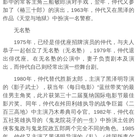
影中的常客主角
三船敏郎
演对手戏，翌年，仲代又参
加了《
椿三十郎
》的演出，1963年，仲代又在黑泽的
作品《天堂与地狱》中扮演一名警察。
无名塾
1975年，已经是
俳优座
招牌演员的仲代，与夫人
恭子一起创立了无名塾（无名塾），1979年，仲代退
出俳优座。在无名塾的公演中，妻子负责剧本及演
出，而仲代自己则经常出演一些舞台剧。
1980年，仲代替代
胜新太郎
，主演了黑泽明导演
的《
影子武士
》，获当年《每日电影》“蓝丝带奖”的最
佳男主角奖，此片获第三十二届
戛纳国际电影节
最佳
影片奖。同年，仲代在
舛田利雄
执导的战争巨篇《
二
百三高地
》中主演
乃木希典
司令官。1982年，仲代在
五社英雄
执导的《
鬼龙院花子的一生
》中扮演土佐的
侠客鬼政与鬼龙院政五郎两个完全不同的角色。1985
年，仲代又主演了黑泽明导演的《
乱
》（战国版李尔