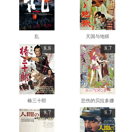
乱
天国与地狱
8.8
8.7
椿三十郎
悲伤的贝拉多娜
8.7
8.7