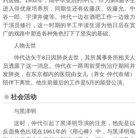
到震撼。1952年，高中毕业后的仲代，作为第4届学生
进入俳优座培养所，同期生还有
佐藤庆
、
佐藤允
、
中
谷一郎
、
宇津井健
等。仲代一边在酒吧工作一边致力
于演员修行，这一时期的半工半读生涯为他日后在宽
广的戏路中塑造各种角色打下了坚实的基础。
人物去世
仲代达矢于8日因肺炎去世，其所属事务所相关人
员透露了这一消息。仲代在一两周前受伤治疗期间并
发肺炎，在东京都内的医院由女儿（养女·仲代奈绪）
陪伴下离世。他生前最后的工作是5月的能登公演。
社会活动
与黑泽明
这时，仲代引起了
黑泽明
导演的注意，他先是以
反面角色
出现在1961年的《
用心棒
》中，与黑泽明电