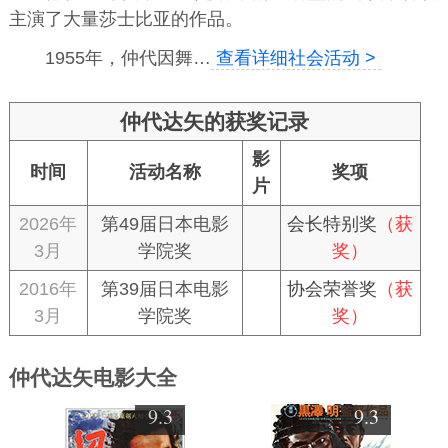
主演了大量莎士比亚的作品。
1955年，仲代因舞…
查看详细社会活动 >
仲代达矢的获奖记录
影
时间
活动名称
奖项
片
2026年
第49届日本电影
会长特别奖
（获
3月
学院奖
奖）
2016年
第39届日本电影
协会荣誉奖
（获
3月
学院奖
奖）
仲代达矢电影大全
9.3
9.3