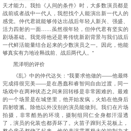
天才能力。我拍《
人间的条件
》时，大多数演员都是
战前或者战中一代人，我想找个人能演出新一代人的
感觉。仲代君就能够传达出战后年轻人新兴、强盛、
活力四射的一面……虽然很年轻，但仲代君有坚实的
剧场基础。我觉得他还是将传统新剧背景与我们战后
一代鲜活能量结合起来的少数演员之一。因此，他能
够真实有力地诠释战前、战后两代人。”
黑泽明的评价
《乱》中的仲代达矢：“我要求他做的——他最终
完成得很完美——是在愚蠢和睿智间自由过渡，同一
场戏中在两种状态之间来回转移是非常困难的。最难
的一个场景是在城堡里，他开始发疯，火焰在他身后
四射喷溅。除他以外没别的演员能做到。我们在片场
拍摄，非常酷热的环境，
摄制组
同仁全身都汗湿透
了，演员的化装也都弄坏了。火苗子蹿到
天花板
上，