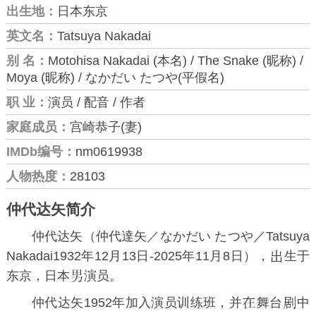
出生地：
日本东京
英文名：
Tatsuya Nakadai
别 名：
Motohisa Nakadai (本名) / The Snake (昵称) /
Moya (昵称) / なかだい たつや(平假名)
职 业：
演员 / 配音 / 作者
家庭成员：
宫崎恭子(妻)
IMDb编号：
nm0619938
人物热度：
28103
仲代达矢简介
仲代达矢（仲代達矢／なかだい たつや／Tatsuya
Nakadai1932年12月13日-2025年11月8日），
生于
东京，日本
演员。
仲代达矢1952年加入演员训练班，并
舞台
中