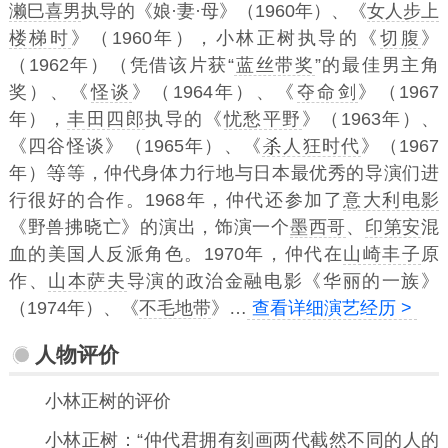
濑巳喜男
执导的《娘·妻·母》（1960年）、《
女人步上
楼梯时
》（1960年），小林正树执导的《
切腹
》
（1962年）（凭借该片获“
蓝丝带奖
”的最佳男主角
奖）、《
怪谈
》（1964年）、《
夺命剑
》（1967
年），
丰田四郎
执导的《
忧愁平野
》（1963年）、
《四谷怪谈》（1965年）、《
人狂时代
》（1967
年）
等，仲代身体力行地与日本最优秀的导演们进
行很好的合作。1968年，仲代还参加了
意大利电影
《野兽拂晓亡》的演出，饰演一个
墨西哥
、
印第安
混
血的美国人反派角色。1970年，仲代在
山崎丰子
原
作、
山本萨夫
导演的政治金融电影《华丽的一族》
（1974年）、《
不毛地带
》…
查看详细演艺经历 >
人物评价
小林正树的评价
小林正树
：“仲代君拥有刻画两代截然不同的人的