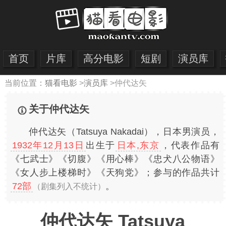
首页
片库
高分电影
短剧
演员库
当前位置：
猫看电影
>
演员库
>
仲代达矢
关于仲代达矢
仲代达矢（Tatsuya Nakadai），日本男演员，
1932年12月13日
出生于
日本,东京
，代表作品有
《七武士》《切腹》《用心棒》《忠犬八公物语》
《女人步上楼梯时》《天狗党》；参与的作品共计
72部
。
（剧集列入不统计）
仲代达矢 Tatsuya