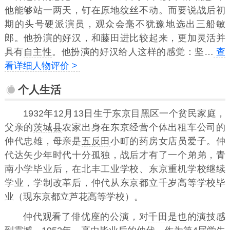
他能够站一两天，钉在原地纹丝不动。而要说战后初
期的头号硬派演员，观众会毫不犹豫地选出三船敏
郎。他扮演的好汉，和藤田进比较起来，更加灵活并
具有
自主性
。他扮演的好汉给人这样的感觉：坚…
查
看详细人物评价 >
个人生活
1932年12月13日生于东京目黑区一个贫民家庭，
父亲的
茨城县
农家出身在东京经营个体出租车公司的
仲代忠雄，母亲是
五反田
小町的药房女店员爱子。仲
代达矢少年时代十分孤独，战后才有了一个弟弟，青
南小学毕业后，在北丰工业学校、东京重机学校继续
学业，学制改革后，仲代从东京都立千岁高等学校毕
业（现东京都立芦花高等学校）。
仲代观看了俳优座的公演，对
千田是也
的演技感