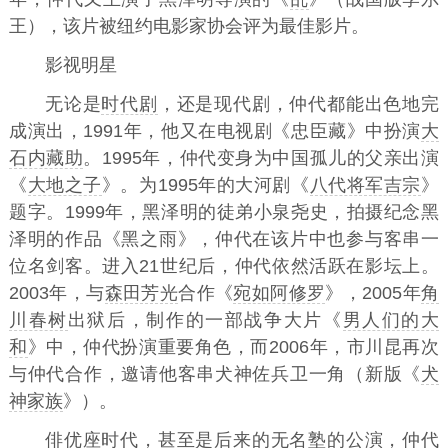
王），该片被纽约电影家协会评为最佳影片。
影视明星
无论是
时代剧
，还是现代剧，仲代都能出色地完
成演出，1991年，他又在电视剧《忠臣藏》中扮演
大
石内藏助
。1995年，仲代变身为中国孤儿的父亲出演
《
大地之子
》。为1995年的大河剧《
八代将军吉宗
》
题字。1999年，黑泽明的徒弟小泉尧史，拍摄纪念黑
泽明的作品《黑之雨》，仲代在该片中也参与客串一
位名剑客。进入21世纪后，仲代依然活跃在影坛上。
2003年，与
森田芳光
合作《
宛如阿修罗
》，2005年
角
川春树
出狱后，制作的一部战争大片《
男人们的大
和
》中，仲代扮演重要角色，而2006年，市川昆再次
与仲代合作，邀请他客串犬神佐兵卫一角（新版《
犬
神家族
》）。
俳优座时代，甚至是后来的无名塾的公演，仲代