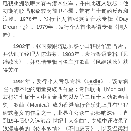
电视亚洲歌唱大赛香港区亚军，并由此进入歌坛；他
初期的歌唱形象较为前卫不羁，带有占士甸的反叛和
浪漫。1978年，发行个
首张英文音乐专辑《
Day
Dreaming
》。1979年，发行个人首张粤语专辑《
情人
箭
》。
1982年，张国荣跟随恩师
黎小田
转投
华星唱
，
并认识了经理人
陈淑芬
。1983年，发行粤语专辑《
风
继续吹
》，并凭借专辑同名主打歌曲《
风继续吹
》获
得关注。
1984年，发行个人音乐专辑《
Leslie
》，该专辑
香港本地的销量突破四白金；专辑歌曲《
Monica
》
获得第七届十大中文金曲奖以及第二届十大劲歌金曲
奖，歌曲《Monica》成为香港流行音乐史上具有里程
碑式意义的作品之一，业界和公众中都影响深远，直
到15年后仍入选港台“世纪十大金曲”；专辑中还收录了
浪漫凄美的《侬本多情》《不怕寂寞》，以及温柔甜