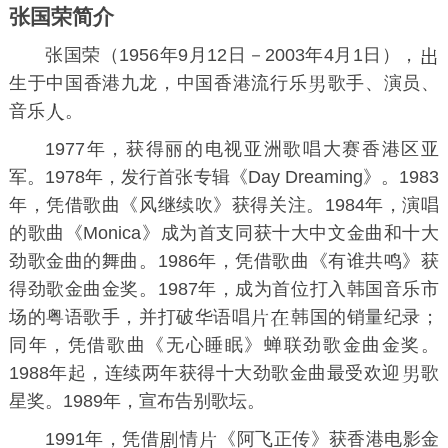
张国荣简介
张国荣（1956年9月12日－2003年4月1日），
生于中国
香港
九龙，中国香港流行乐
歌手、演员、
音乐
。
1977年，获得丽的电视亚洲歌唱大赛香港区亚
军。1978年，发行首张专辑《
Day Dreaming
》。1983
年，凭借歌曲《
风继续吹
》获得关注。1984年，演唱
的歌曲《
Monica
》成为首支同获
十大中文金曲
和
十大
劲歌金曲
的舞曲。1986年，凭借歌曲《
有谁共鸣
》获
得
劲歌金曲金奖
。1987年，成为首位打入韩国音乐市
场的粤语歌手，并打破华语唱
韩国的销量纪录；
同年，凭借歌曲《
无心睡眠
》蝉联劲歌金曲金奖。
1988年起，连续两年获得
十大劲歌金曲
最受欢迎
歌
星奖。1989年，宣布告别歌坛。
1991年，凭借
情
《
阿飞正传
》获
香港电影金