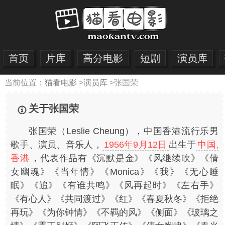
首页
片库
高分电影
短剧
演员库
当前位置：
猫看电影
>
演员库
>
张国荣
关于张国荣
张国荣（Leslie Cheung），中国香港流行乐男
歌手、演员、音乐人，
1956年9月12日
出生于
中国,
香港
，代表作品有《沉默是金》《风继续吹》《倩
女幽魂》《当年情》《Monica》《我》《无心睡
眠》《追》《有谁共鸣》《风再起时》《左右手》
《有心人》《共同渡过》《红》《春夏秋冬》《拒绝
再玩》《为你钟情》《不羁的风》《侧面》《玻璃之