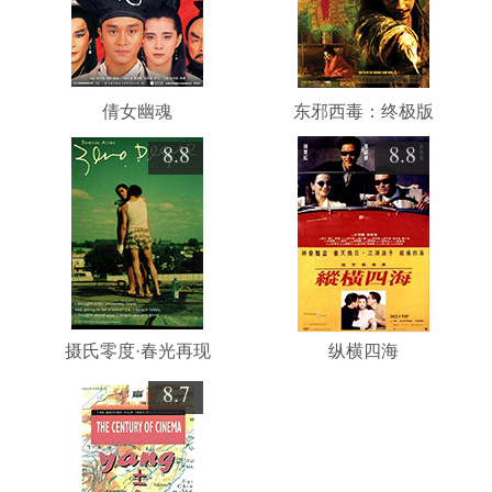
倩女幽魂
东邪西毒：终极版
8.8
8.8
摄氏零度·春光再现
纵横四海
8.7