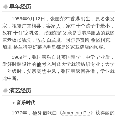
早年经历
1956年9月12日，张国荣
香港
生，原名张发
宗，祖籍广东梅县，客家
，家中十个孩子中最小，
故有“十仔”之乳名。张国荣的父亲是香港洋服店的裁缝
兼老板
张活海
，
马龙·白兰度
、
阿尔弗雷德·希区柯克
、
加里·格兰特
好莱坞明星都是这家裁缝店的顾客。
1969年，张国荣独自赴英国留学，中学毕业后，
爱好时装设计的
考入
利兹大学
就读纺织专业；大学
一年级时，父亲突然中风，张国荣返回香港，学业就
此中断。
演艺经历
音乐时代
1977年，
凭借歌曲《
American Pie
》获得丽的