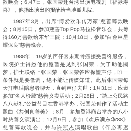
款晚会；6月7日，张国荣赴台湾出演电视剧《福禄寿
喜》，他捐出演出的报酬给当地孤儿院。
1987年3月，出席“博爱欢乐传万家”慈善筹款晚
会；8月15日，参加慈善Top Pop马拉松音乐会，共筹
得160万善款给东华三院；10月18日，参加“白金巨星
耀保良”慈善晚会。
1988年，19岁的声仔因末期骨癌接受善终服务，
医院护士得悉他的愿望是见到张国荣，为了助他圆
梦，护士联络上张国荣，张国荣答应探望声仔，唯一
条件就是要低调，绝不能让传媒知道。此后张国荣每
天打电话陪患者聊天，直到声仔去世；1月31日，应邀
参加“名人珍藏”慈善义卖活动；2月28日，“踏上公民路
八八献礼”公益节目在香港举办，张国荣创作了活动主
题曲《
共创真善美
》；8月，参加香港商台举办的八小
时慈善义演演出；12月9日，参加《欢乐满东华'88》
慈善筹款晚会，并与
许冠杰
演唱歌曲《何必再迟