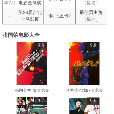
年7月
电影金像奖
（提名）
第28届台北
最佳男主角
--
《阿飞正传》
金马影展
（提名）
张国荣电影大全
9.8
9.8
张国荣热·情演唱会
张国荣跨越97演唱会
9.7
9.6