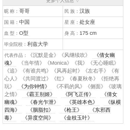
更多个人信息 ▽
哥哥
汉族
昵 称：
民 族：
中国
处女座
国 籍：
星 座：
O型
175 cm
血 型：
身 高：
利兹大学
毕业院校：
《沉默是金》《风继续吹》
《倩女幽
代表作品：
魂》
《当年情》《Monica》《我》《无心睡眠》
《追》《有谁共鸣》《风再起时》《左右手》《有
心人》《共同渡过》《红》《春夏秋冬》《拒绝再
玩》
《为你钟情》
《不羁的风》《侧面》《玻璃
之情》
《霸王别姬》
《阿飞正传》
《倩女
幽魂》
《春光乍泄》
《英雄本色》
《纵横
四海》
《胭脂扣》
《枪王》
《东邪西
毒》
《异度空间》
《金枝玉叶》