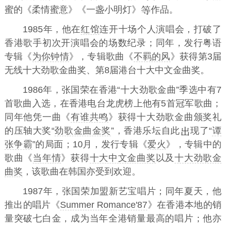
蜜的《柔情蜜意》《一盏小明灯》
作品。
1985年，他在
红馆
连开十场个人演唱会，打破了
香港歌手初次开演唱会的场数纪录；同年，发行粤语
专辑《
为你钟情
》，专辑歌曲《
不羁的风
》获得第3届
无线十大劲歌金曲奖、第8届港台十大中文金曲奖。
1986年，张国荣在香港“十大劲歌金曲”季选中有7
首歌曲入选，在香港电台龙虎榜上他有5首冠军歌曲；
同年他凭一曲《
有谁共鸣
》获得十大劲歌金曲颁奖礼
的压轴大奖“
劲歌金曲金奖
”，香港乐坛自此
现了“
谭
张争霸
”的局面；10月，发行专辑《
爱火
》，专辑中的
歌曲《
当年情
》获得
十大中文金曲奖
以及
十大劲歌金
曲奖
，该歌曲在韩国亦受到欢迎。
1987年，张国荣加盟新艺宝唱片；同年夏天，他
推出的唱片《
Summer Romance'87
》在香港本地的销
量突破七白金，成为当年全港销量最高的唱片；他亦