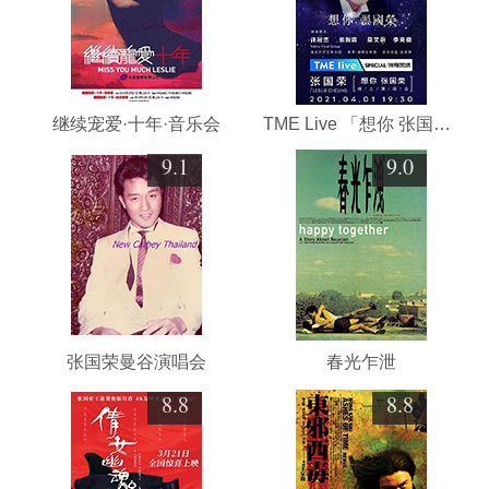
继续宠爱·十年·音乐会
TME Live 「想你 张国荣」线上音乐会
9.1
9.0
张国荣曼谷演唱会
春光乍泄
8.8
8.8