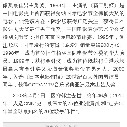
像奖
最佳男主角奖。1993年，主演的《
霸王别姬
》是
中国电影史上首部获得
戛纳国际电影节
金棕榈大奖的
电影，
凭该片
国际影坛获得广泛关注，获得
日本
影评
大奖
最佳男主角奖、
中国电影表演艺术学会奖
特别贡献奖；担任
东京国际电影节
评委。1995年，复
歌坛；同年发行的专辑《
宠爱
》销量突破200万张。
1998年，成为首位担任
柏林国际电影节
评委的华人演
员。1999年，获得
金针奖
，成为首位既获得香港乐坛
最高荣誉金针奖又荣膺金像奖影帝的男艺人。2000
年，入选《
日本电影旬报
》20世纪百大外国男演员；
同年，获得
CCTV-MTV音乐盛典
亚洲最杰出艺人奖。
2003年4月1日，因抑郁症去世，终年46岁；2010
年，入选
CNN
“史上最伟大的25位亚洲演员”和“过去50
年里全球最知名的20位歌手/乐团”。