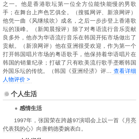
之一。他是香港歌坛第一位全方位能快能慢的男歌
手；在舞台上声色艺俱全。（搜狐网评、新浪网评）
他凭一曲《
风继续吹
》成名，之后一步步登上香港歌
坛的顶峰。（新闻晨报评）除了对粤语流行音乐贡献
良多外，他亦为华语流行音乐在韩国开拓市场做出了
贡献。（新浪网评）他在亚洲很受欢迎，作为第一个
打开韩国唱片市场的粤语歌手，他保持着华语唱片在
韩国的销量纪录；打破了只有欧美流行歌手垄断韩国
外国乐坛的传统。（韩国《亚洲经济》评…
查看详细
人物评价 >
个人生活
感情生活
1997年，张国荣在跨越97演唱会上以一首《
月亮
代表我的心
》向
唐鹤德
委婉表白。