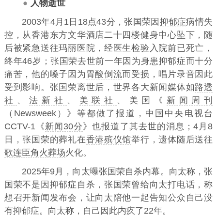
人物逝世
2003年4月1日18点43分，张国荣因
抑郁症
病情失
控，从
香港东方文华酒店
二十四楼健身中心坠下，随
后被紧急送往玛丽医院，经医生检验入院前已死亡，
终年46岁；张国荣去世前一年因为身患抑郁症而十分
痛苦，他的嗓子因为
胃酸倒流
而受损，唱片录音因此
受到影响。张国荣离世后，世界各大新闻媒体如
路透
社
、
法新社
、
美联社
、美国《
新闻周刊
（Newsweek）》等都做了报道，中国中央电视台
CCTV-1《
新闻30分
》也报道了其去世的消息；4月8
日，张国荣的葬礼在
香港殡仪馆
举行，遗体随后送往
歌连臣角火葬场
火化。
2025年9月，向太曝张国荣自杀内幕。向太称，张
国荣不是因抑郁症自杀，张国荣曾给向太打电话，称
想召开新闻发布会，让向太陪他一起告知公众自己没
有抑郁症。向太称，自己因此内疚了22年。