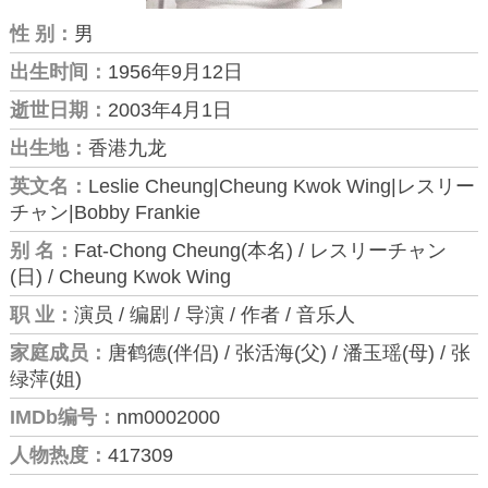
性 别：
男
出生时间：
1956年9月12日
逝世日期：
2003年4月1日
出生地：
香港九龙
英文名：
Leslie Cheung|Cheung Kwok Wing|レスリー
チャン|Bobby Frankie
别 名：
Fat-Chong Cheung(本名) / レスリーチャン
(日) / Cheung Kwok Wing
职 业：
演员 / 编剧 / 导演 / 作者 / 音乐人
家庭成员：
唐鹤德(伴侣) / 张活海(父) / 潘玉瑶(母) / 张
绿萍(姐)
IMDb编号：
nm0002000
人物热度：
417309