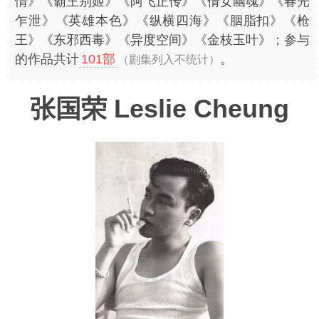
情》《霸王别姬》《阿飞正传》《倩女幽魂》《春光
乍泄》《英雄本色》《纵横四海》《胭脂扣》《枪
王》《东邪西毒》《异度空间》《金枝玉叶》；参与
的作品共计
101部
。
（剧集列入不统计）
张国荣 Leslie Cheung