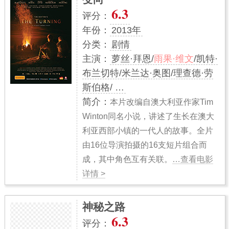
6.3
评分：
年份：
2013年
分类：
剧情
主演：
萝丝·拜恩/
雨果·维文
/凯特·
布兰切特/米兰达·奥图/理查德·劳
斯伯格/ …
简介：
本片改编自澳大利亚作家Tim
Winton同名小说，讲述了生长在澳大
利亚西部小镇的一代人的故事。全片
由16位导演拍摄的16支短片组合而
成，其中角色互有关联。
…查看电影
详情 >
神秘之路
6.3
评分：