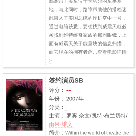
蝎袭击了美军位于卡塔尔的军事基
地，与此同时，路障帮助他的搭档迷
乱潜入了美国总统的座机空中一号，
通过电脑获悉，要想找到威震天就必
须找到维特维奇家族的那副眼镜，上
面有威震天关于能量块的信息扫描，
而它现在的拥有者萨
…查看电影详情
>
签约演员SB
--
评分：
年份：
2007年
分类：
主演：
罗宾·奈文/凯特·布兰切特/
雨果·维文
简介：
Within the world of theatre the