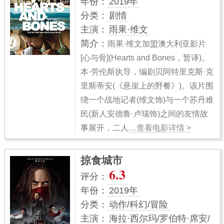
年份：
2019年
分类：
剧情
主演：
雨果·维文
简介：
雨果·维文加盟澳大利亚影片
[心与骨](Hearts and Bones，暂译)。
本·劳伦斯执导，编剧贝阿特里克斯·克
里斯蒂安(《悬崖上的野餐》)。该片围
绕一个战地记者(维文饰)与一个苏丹难
民(新人安德鲁·卢瑞饰)之间的友情故
事展开，二人
…查看电影详情 >
掠食城市
6.3
评分：
年份：
2019年
分类：
动作/科幻/冒险
主演：
海拉·西尔玛/罗伯特·席安/