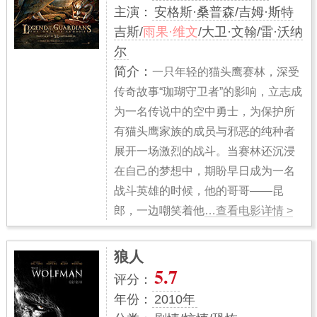
主演：
安格斯·桑普森/吉姆·斯特
吉斯/
雨果·维文
/大卫·文翰/雷·沃纳
尔
简介：
一只年轻的猫头鹰赛林，深受
传奇故事“珈瑚守卫者”的影响，立志成
为一名传说中的空中勇士，为保护所
有猫头鹰家族的成员与邪恶的纯种者
展开一场激烈的战斗。当赛林还沉浸
在自己的梦想中，期盼早日成为一名
战斗英雄的时候，他的哥哥——昆
郎，一边嘲笑着他
…查看电影详情 >
狼人
5.7
评分：
年份：
2010年