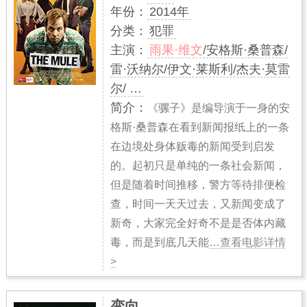
年份：
2014年
分类：
犯罪
主演：
雨果·维文
/安格斯·桑普森/
雷·沃纳尔/伊文·莱斯利/杰夫·莫雷
尔/ …
简介：
《骡子》是编导演于一身的安
格斯·桑普森在看到新闻报纸上的一条
在边境处身体贩毒的新闻受到启发
的。起初只是单纯的一条社会新闻，
但是随着时间推移，警方等待排便检
查，时间一天天过去，又新闻变成了
新奇，大家完全好奇不是是否体内藏
毒，而是到底几天能
…查看电影详情
>
变向