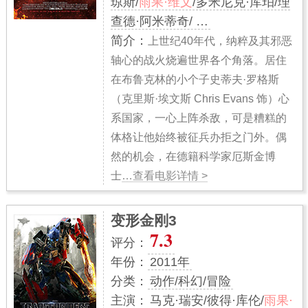
琼斯/
雨果·维文
/多米尼克·库珀/理
查德·阿米蒂奇/ …
简介：
上世纪40年代，纳粹及其邪恶
轴心的战火烧遍世界各个角落。居住
在布鲁克林的小个子史蒂夫·罗格斯
（克里斯·埃文斯 Chris Evans 饰）心
系国家，一心上阵杀敌，可是糟糕的
体格让他始终被征兵办拒之门外。偶
然的机会，在德籍科学家厄斯金博
士
…查看电影详情 >
变形金刚3
7.3
评分：
年份：
2011年
分类：
动作/科幻/冒险
主演：
马克·瑞安/彼得·库伦/
雨果·