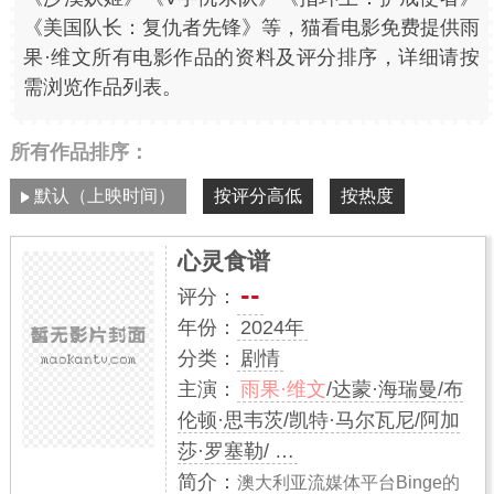
《美国队长：复仇者先锋》等，猫看电影免费提供雨
果·维文所有电影作品的资料及评分排序，详细请按
需浏览作品列表。
所有作品排序：
默认（上映时间）
按评分高低
按热度
心灵食谱
--
评分：
年份：
2024年
分类：
剧情
主演：
雨果·维文
/达蒙·海瑞曼/布
伦顿·思韦茨/凯特·马尔瓦尼/阿加
莎·罗塞勒/ …
简介：
澳大利亚流媒体平台Binge的