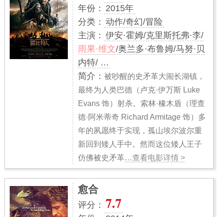
年份：
2015年
分类：
动作/奇幻/冒险
主演：
伊安·霍姆/克里斯托弗·李/
雨果·维文
/奥兰多·布鲁姆/马努·贝
内特/ …
简介：
被吵醒的史矛革大闹长湖镇，
最终为人类巴德（卢克·伊万斯 Luke
Evans 饰）射杀。索林·橡木盾（理查
德·阿米蒂奇 Richard Armitage 饰）多
年的夙愿终于实现，孤山埃尔波尔重
新回到矮人手中。然而这位矮人王子
仿佛被史矛革
…查看电影详情 >
愈合
7.7
评分：