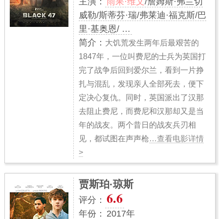
主演：
雨果·维文
/詹姆斯·弗兰切
威勒/斯蒂芬·瑞/弗莱迪·福克斯/巴
里·基奥恩/ …
简介：
大饥荒发生两年后最艰苦的
1847年，一位叫费尼的士兵为英国打
完了战争后回到爱尔兰，看到一片挣
扎与混乱，发现亲人全部死去，便下
定决心复仇。同时，英国派出了汉那
去阻止费尼，而费尼和汉那却又是当
年的战友。两个昔日的战友兵刃相
见，都试图在声声枪
…查看电影详情
>
贾斯珀·琼斯
6.6
评分：
年份：
2017年