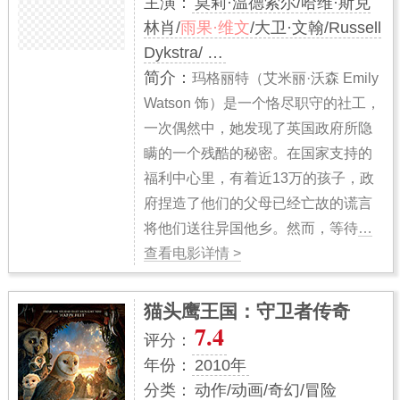
主演：
莫莉·温德索尔/哈维·斯克
林肖/
雨果·维文
/大卫·文翰/Russell
Dykstra/ …
简介：
玛格丽特（艾米丽·沃森 Emily
Watson 饰）是一个恪尽职守的社工，
一次偶然中，她发现了英国政府所隐
瞒的一个残酷的秘密。在国家支持的
福利中心里，有着近13万的孩子，政
府捏造了他们的父母已经亡故的谎言
将他们送往异国他乡。然而，等待
…
查看电影详情 >
猫头鹰王国：守卫者传奇
7.4
评分：
年份：
2010年
分类：
动作/动画/奇幻/冒险