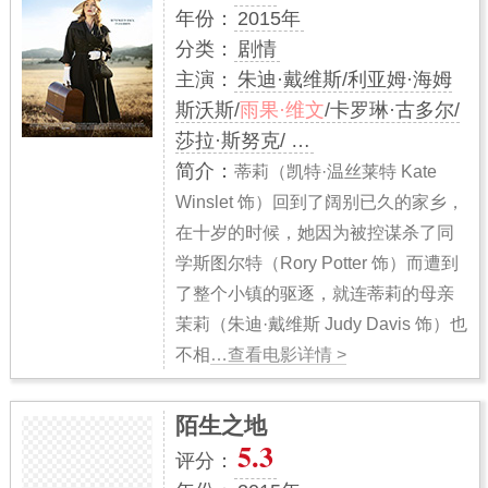
年份：
2015年
分类：
剧情
主演：
朱迪·戴维斯/利亚姆·海姆
斯沃斯/
雨果·维文
/卡罗琳·古多尔/
莎拉·斯努克/ …
简介：
蒂莉（凯特·温丝莱特 Kate
Winslet 饰）回到了阔别已久的家乡，
在十岁的时候，她因为被控谋杀了同
学斯图尔特（Rory Potter 饰）而遭到
了整个小镇的驱逐，就连蒂莉的母亲
茉莉（朱迪·戴维斯 Judy Davis 饰）也
不相
…查看电影详情 >
陌生之地
5.3
评分：