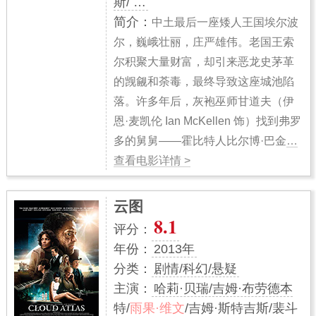
斯/ …
简介：
中土最后一座矮人王国埃尔波
尔，巍峨壮丽，庄严雄伟。老国王索
尔积聚大量财富，却引来恶龙史茅革
的觊觎和荼毒，最终导致这座城池陷
落。许多年后，灰袍巫师甘道夫（伊
恩·麦凯伦 Ian McKellen 饰）找到弗罗
多的舅舅——霍比特人比尔博·巴金
…
查看电影详情 >
云图
8.1
评分：
年份：
2013年
分类：
剧情/科幻/悬疑
主演：
哈莉·贝瑞/吉姆·布劳德本
特/
雨果·维文
/吉姆·斯特吉斯/裴斗