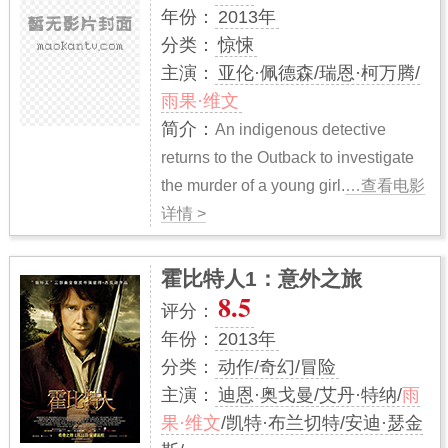
年份：
2013年
分类：
惊悚
主演：
亚伦·佩德森/瑞恩·柯万腾/
雨果·维文
简介：
An indigenous detective
returns to the Outback to investigate
the murder of a young girl.
…查看电影
详情 >
霍比特人1：意外之旅
8.5
评分：
年份：
2013年
分类：
动作/奇幻/冒险
主演：
迪恩·奥戈曼/艾丹·特纳/
雨
果·维文
/凯特·布兰切特/安迪·瑟金