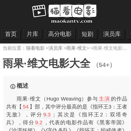
首页
片库
高分电影
短剧
演员库
当前位置：
猫看电影
>
演员库
>
雨果·维文
> >
雨果·维文电影大全
雨果·维文电影大全
（54+）
概述
雨果·维文（Hugo Weaving）参与
主演
的作品
共有【
54
】部，其中评分最高的是《指环王3：王者
无敌》，评分
9.3
；其次是《指环王2：双塔奇
兵》，得分
9.2
，代表的电影作品有《黑客帝国》
《沙漠妖姬》《V字仇杀队》《指环王：护戒使者》