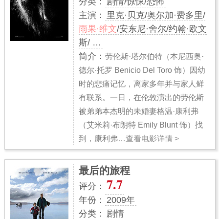
分类：
剧情/惊悚/恐怖
主演：
里克·贝克/奥尔加·费多里/
雨果·维文
/安东尼·舍尔/约翰·欧文
斯/ …
简介：
劳伦斯·塔尔伯特（本尼西奥·
德尔·托罗 Benicio Del Toro 饰）因幼
时的悲痛记忆，离家多年并与家人鲜
有联系。一日，在伦敦演出的劳伦斯
被弟弟本杰明的未婚妻格温·康利弗
（艾米莉·布朗特 Emily Blunt 饰）找
到，康利弗
…查看电影详情 >
最后的旅程
7.7
评分：
年份：
2009年
分类：
剧情