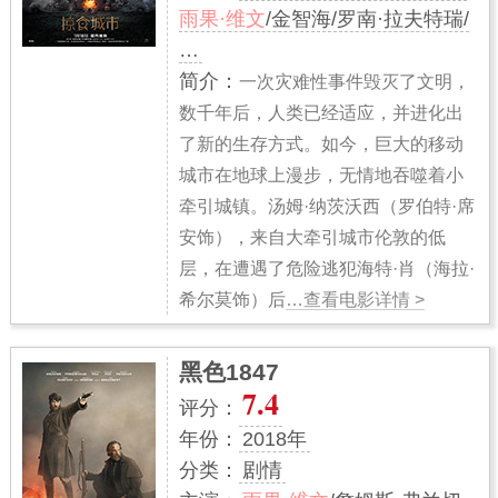
雨果·维文
/金智海/罗南·拉夫特瑞/
…
简介：
一次灾难性事件毁灭了文明，
数千年后，人类已经适应，并进化出
了新的生存方式。如今，巨大的移动
城市在地球上漫步，无情地吞噬着小
牵引城镇。汤姆·纳茨沃西（罗伯特·席
安饰），来自大牵引城市伦敦的低
层，在遭遇了危险逃犯海特·肖（海拉·
希尔莫饰）后
…查看电影详情 >
黑色1847
7.4
评分：
年份：
2018年
分类：
剧情