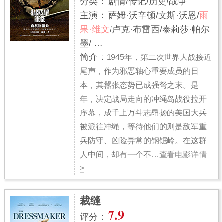
分类：
剧情/传记/历史/战争
主演：
萨姆·沃辛顿/文斯·沃恩/
雨
果·维文
/卢克·布雷西/泰莉莎·帕尔
墨/ …
简介：
1945年，第二次世界大战接近
尾声，作为邪恶轴心重要成员的日
本，其嚣张态势已成强弩之末。是
年，决定战局走向的冲绳岛战役拉开
序幕，成千上万斗志昂扬的美国大兵
被派往冲绳，等待他们的则是敌军重
兵防守、凶险异常的钢锯岭。在这群
人中间，却有一个不
…查看电影详情
>
裁缝
7.9
评分：