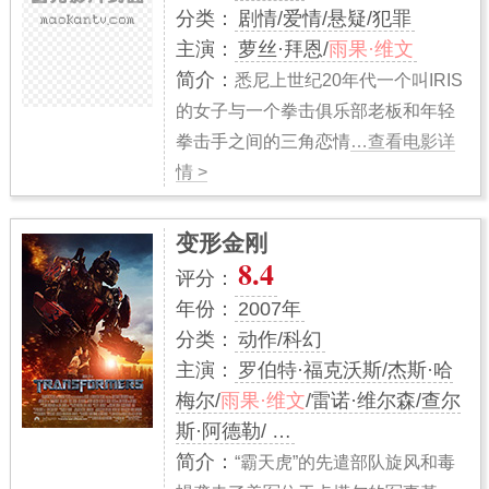
分类：
剧情/爱情/悬疑/犯罪
主演：
萝丝·拜恩/
雨果·维文
简介：
悉尼上世纪20年代一个叫IRIS
的女子与一个拳击俱乐部老板和年轻
拳击手之间的三角恋情
…查看电影详
情 >
变形金刚
8.4
评分：
年份：
2007年
分类：
动作/科幻
主演：
罗伯特·福克沃斯/杰斯·哈
梅尔/
雨果·维文
/雷诺·维尔森/查尔
斯·阿德勒/ …
简介：
“霸天虎”的先遣部队旋风和毒