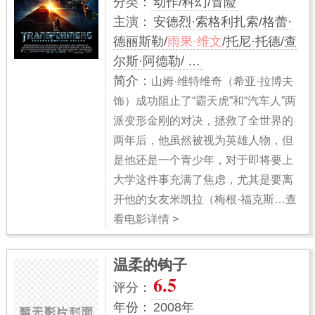
分类：
动作/科幻/冒险
主演：
安德烈·索格利扎索/格蕾·
德丽斯勒/
雨果·维文
/托尼·托德/查
尔斯·阿德勒/ …
简介：
山姆·维特维奇（希亚·拉博夫
饰）成功阻止了“霸天虎”和“汽车人”两
派变形金刚的对决，拯救了全世界的
两年后，他虽然被视为英雄人物，但
是他还是一个青少年，对于即将要上
大学这件事充满了焦虑，尤其是要离
开他的女友米凯拉（梅根·福克斯
…查
看电影详情 >
温柔的钩子
6.5
评分：
年份：
2008年