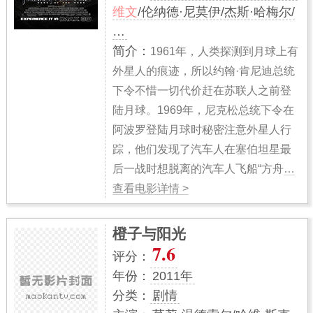
维文
/伦纳德·尼莫伊/杰斯·哈梅尔/
…
简介：
1961年，人类探测到月球上有
外星人的痕迹，所以约翰·肯尼迪总统
下令不惜一切代价赶在苏联人之前登
陆月球。1969年，尼克松总统下令在
阿波罗登陆月球时秘密注意外星人行
踪，他们发现了汽车人在塞伯坦星最
后一战时想脱离的汽车人飞船“方舟
…
查看电影详情 >
橙子与阳光
7.6
评分：
年份：
2011年
分类：
剧情