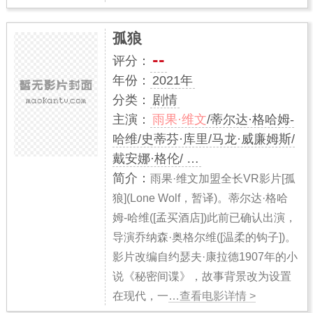
孤狼
--
评分：
年份：
2021年
分类：
剧情
主演：
雨果·维文
/蒂尔达·格哈姆-
哈维/史蒂芬·库里/马龙·威廉姆斯/
戴安娜·格伦/ …
简介：
雨果·维文加盟全长VR影片[孤
狼](Lone Wolf，暂译)。蒂尔达·格哈
姆-哈维([孟买酒店])此前已确认出演，
导演乔纳森·奥格尔维([温柔的钩子])。
影片改编自约瑟夫·康拉德1907年的小
说《秘密间谍》，故事背景改为设置
在现代，一
…查看电影详情 >