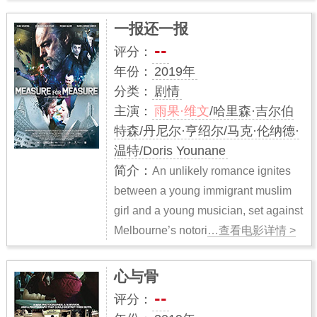
一报还一报
--
评分：
年份：
2019年
分类：
剧情
主演：
雨果·维文
/哈里森·吉尔伯
特森/丹尼尔·亨绍尔/马克·伦纳德·
温特/Doris Younane
简介：
An unlikely romance ignites
between a young immigrant muslim
girl and a young musician, set against
Melbourne’s notori
…查看电影详情 >
心与骨
--
评分：