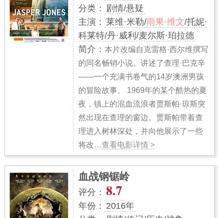
分类：
剧情/悬疑
主演：
莱维·米勒/
雨果·维文
/托妮·
科莱特/丹·威利/麦尔斯·珀拉德
简介：
本片改编自克雷格·西尔维撰写
的同名畅销小说。讲述了查理·巴克辛
——一个充满书卷气的14岁澳洲男孩
的冒险故事。 1969年的某个酷热的夏
夜，镇上的混血流浪者贾斯帕·琼斯突
然出现在查理的窗边。贾斯帕带着查
理进入树林深处，并向他展示了一些
将改
…查看电影详情 >
血战钢锯岭
8.7
评分：
年份：
2016年