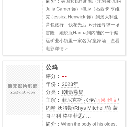
简介：
美国女孩Hanna（朱莉娅·加纳
Julia Garner 饰）和Liv（杰西卡·亨维
克 Jessica Henwick 饰）到澳大利亚
背包旅行，钱花光后Liv开始寻求一场
冒险，她说服Hanna到内陆的一个偏
远矿业小镇里一家名为“皇家酒
…查看
电影详情 >
公鸡
--
评分：
年份：
2023年
分类：
剧情/悬疑
主演：
菲尼克斯·拉伊/
雨果·维文
/
约翰·沃特斯/Rhys Mitchell/简·蒙
哥马利·格里菲思/ …
简介：
When the body of his oldest