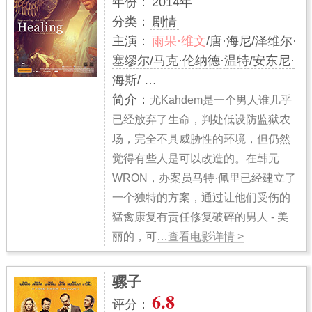
年份：
2014年
分类：
剧情
主演：
雨果·维文
/唐·海尼/泽维尔·
塞缪尔/马克·伦纳德·温特/安东尼·
海斯/ …
简介：
尤Kahdem是一个男人谁几乎
已经放弃了生命，判处低设防监狱农
场，完全不具威胁性的环境，但仍然
觉得有些人是可以改造的。在韩元
WRON，办案员马特·佩里已经建立了
一个独特的方案，通过让他们受伤的
猛禽康复有责任修复破碎的男人 - 美
丽的，可
…查看电影详情 >
骡子
6.8
评分：