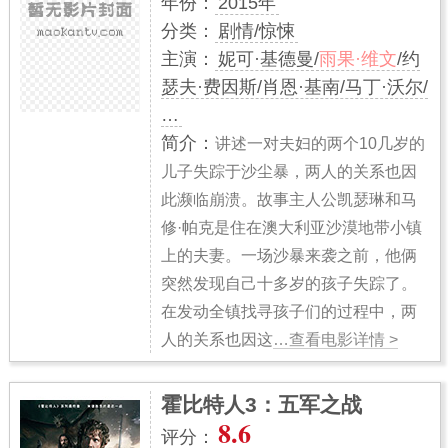
年份：
2015年
分类：
剧情/惊悚
主演：
妮可·基德曼/
雨果·维文
/约
瑟夫·费因斯/肖恩·基南/马丁·沃尔/
…
简介：
讲述一对夫妇的两个10几岁的
儿子失踪于沙尘暴，两人的关系也因
此濒临崩溃。故事主人公凯瑟琳和马
修·帕克是住在澳大利亚沙漠地带小镇
上的夫妻。一场沙暴来袭之前，他俩
突然发现自己十多岁的孩子失踪了。
在发动全镇找寻孩子们的过程中，两
人的关系也因这
…查看电影详情 >
霍比特人3：五军之战
8.6
评分：