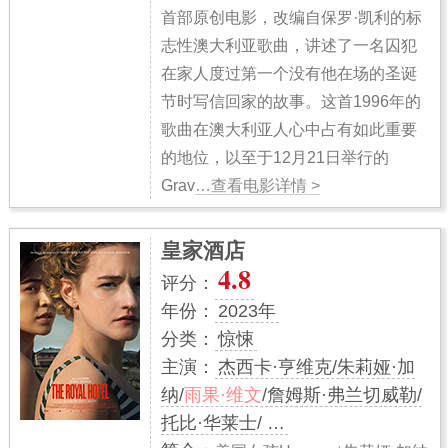
首部原创电影，改编自保罗·凯利的标
志性澳大利亚歌曲，讲述了一名囚犯
在家人度过第一个没有他在场的圣诞
节时写信回家的故事。这首1996年的
歌曲在澳大利亚人心中占有如此重要
的地位，以至于12月21日举行的
Grav
…查看电影详情 >
皇家酒店
4.8
评分：
年份：
2023年
分类：
惊悚
主演：
杰西卡·亨维克/朱莉娅·加
纳/
雨果·维文
/詹姆斯·弗兰切威勒/
托比·华莱士/ …