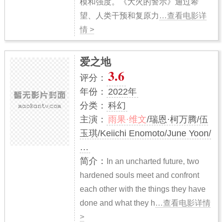
模和强度。《大火的警示》通过希
望、人类干预和复原力
…查看电影详
情 >
爱之地
3.6
评分：
年份：
2022年
分类：
科幻
主演：
雨果·维文
/瑞恩·柯万腾/伍
玉琪/Keiichi Enomoto/June Yoon/
…
简介：
In an uncharted future, two
hardened souls meet and confront
each other with the things they have
done and what they h
…查看电影详情
>