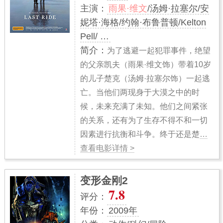
主演：
雨果·维文
/汤姆·拉塞尔/安
妮塔·海格/约翰·布鲁普顿/Kelton
Pell/ …
简介：
为了逃避一起犯罪事件，绝望
的父亲凯夫（雨果·维文饰）带着10岁
的儿子楚克（汤姆·拉塞尔饰）一起逃
亡。当他们两现身于大漠之中的时
候，未来充满了未知。他们之间紧张
的关系，还有为了生存不得不和一切
因素进行抗衡和斗争。终于还是楚
…
查看电影详情 >
变形金刚2
7.8
评分：
年份：
2009年