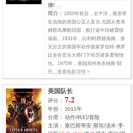
娜/ …
简介：
1850年前后，太平洋，罹患寄
生虫病的美国公证人亚当·尤因从查塔
姆群岛乘船回国，航行途中目睹震惊
场面。1931年，比利时西德海姆，身
无分文的英国年轻作曲家罗伯特·弗罗
比舍在音乐大师门下经历诸多爱恨情
仇。1975年，美国加州布衣纳斯·耶
巴
…查看电影详情 >
美国队长
7.2
评分：
年份：
2011年
分类：
动作/科幻/冒险
主演：
塞巴斯蒂安·斯坦/汤米·李·