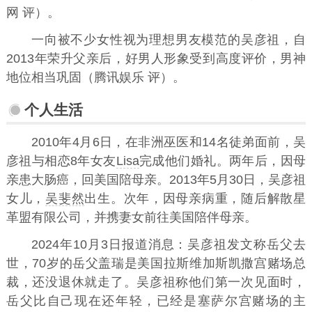
网 评）。
一向被不少女性视为理想男友模范的吴彦祖，自
2013年荣升父亲后，好男人形象受到高度评价，男神
地位相当巩固（腾讯娱乐 评）。
个人生活
2010年4月6日，在非洲巫医和14名徒弟面前，吴
彦祖与相恋8年女友
Lisa
完成他们婚礼。两年后，因母
亲患大肠癌，回美国陪母亲。2013年5月30日，吴彦祖
女儿，
吴斐然
出生。次年，因母亲病重，随后解散星
革盟有限公司，并携妻女前往美国陪伴母亲。
2024年10月3日报道消息：吴彦祖发文称岳父去
世，70岁的岳父盖瑞是美国拉斯维加斯凯撒宫赌场总
裁，还没退休就走了。吴彦祖称他们第一次见面时，
岳父比自己现在还年轻，已经是塞萨尔宫赌场的主