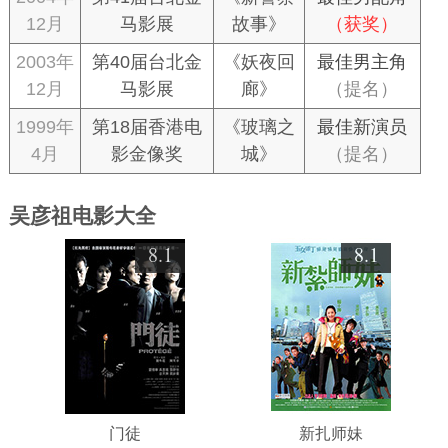
12月
马影展
故事》
（获奖）
2003年
第40届台北金
《妖夜回
最佳男主角
12月
马影展
廊》
（提名）
1999年
第18届香港电
《玻璃之
最佳新演员
4月
影金像奖
城》
（提名）
吴彦祖电影大全
8.1
8.1
门徒
新扎师妹