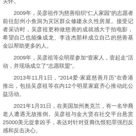
关怀。
2009年，吴彦祖作为慈善组织“仁人家园”的志愿者
前往彭州小鱼洞为灾区群众修建永久性房屋。接受记
者采访时，吴彦祖更称做慈善的成就感大于拍电影，
希望自己也能像成龙、李连杰那样成立自己的慈善基
金以帮助更多的人。
2009年，吴彦祖等众明星参加“壹家人，壹起走”活
动，并现场成立了“志愿联盟”。
2013年11月1日，“2014爱·家庭慈善月历”在香港
推出，包括吴彦祖等在内12个明星家庭齐心推动此公
益活动。
2021年1月31日，在美国加州奥克兰，有一名华裔
老人遭遇无故推倒。吴彦祖与
金大贤
在社交平台悬赏
25000美元捉拿凶手，表达对针对亚裔仇恨犯罪强烈反
感和反击决心。