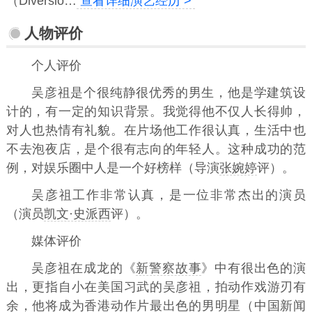
（Diversio…
查看详细演艺经历 >
人物评价
个人评价
吴彦祖是个很纯静很优秀的男生，他是学建筑设
计的，有一定的知识背景。我觉得他不仅人长得帅，
对人也热情有礼貌。在片场他工作很认真，生活中也
不去泡夜店，是个很有志向的年轻人。这种成功的范
例，对娱乐圈中人是一个好榜样（导演
张婉婷
评）。
吴彦祖工作非常认真，是一位非常杰出的演员
（演员
凯文·史派西
评）。
媒体评价
吴彦祖在成龙的《
新警察故事
》中有很出色的演
出，更指自小在美国习武的吴彦祖，拍动作戏游刃有
余，他将成为香港动作片最出色的男明星（中国新闻