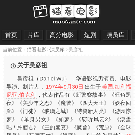
首页
片库
高分电影
短剧
演员库
当前位置：
猫看电影
>
演员库
>
吴彦祖
关于吴彦祖
吴彦祖（Daniel Wu），华语影视男演员、电影
导演、制片人，
1974年9月30日
出生于
美国,加利福
尼亚,伯克利
，代表作品有《新警察故事》《旺角黑
夜》《美少年之恋》《魔警》《四大天王》《妖夜回
廊》《门徒》《玻璃之城》《特警新人类》《游园惊
梦》《单身男女》《如梦》《窃听风云2》《滚蛋
吧！肿瘤君》《王的盛宴》《魔兽》《荒原》《全球