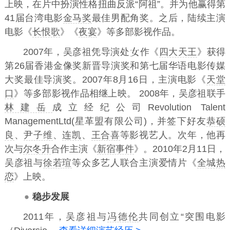
上映，在片中扮演性格扭曲反派“阿祖”。并为他赢得第
41届台湾电影
金马奖
最佳男配角奖。之后，陆续主演
电影《
长恨歌
》《
夜宴
》等多部影视作品。
2007年，吴彦祖凭导演处
作《
四大天王
》获得
第26届香港金像奖新晋导演奖和第七届华语电影传媒
大奖最佳导演奖。2007年8月16日，主演电影《
天堂
口
》等多部影视作品相继上映。 2008年，吴彦祖联手
林建岳
成立经纪公司Revolution Talent
ManagementLtd(星革盟有限公司)，并签下好友
恭硕
良
、
尹子维
、
连凯
、
王合喜
等影视艺人。次年，他再
次与
尔冬升
合作主演《
新宿事件
》。2010年2月11日，
吴彦祖与
徐若瑄
等众多艺人联合主演爱情片《
全城热
恋
》上映。
稳步发展
2011年，吴彦祖与
冯德伦
共同创立“突围电影