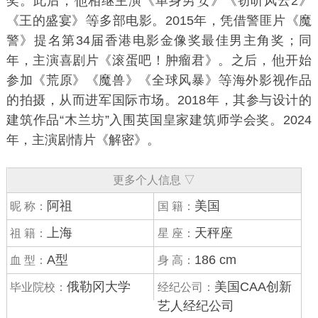
奖。此后，
相继主演《
单身男
》《
窃听风云2
》
《
王的盛宴
》
多部电影。2015年，凭借警匪片《
魔
警
》提名
第34届香港电影金像奖
最佳男主角奖；同
年，主演喜剧片《
滚蛋吧！肿瘤君
》。之后，
开始
参加《
荒原
》《
魔兽
》《
全球风暴
》
海外影视作品
的拍摄，从而进军国际市场。2018年，其参与设计的
建筑作品“木兰坊”入围英国皇家建筑师学会奖。2024
年，主演剧情片《
解密
》。
更多个人信息 ▽
阿祖
美国
昵 称：
国 籍：
上海
天秤座
祖 籍：
星 座：
A型
186 cm
血 型：
身 高：
俄勒冈大学
美国CAA创新
毕业院校：
经纪公司：
艺人经纪公司