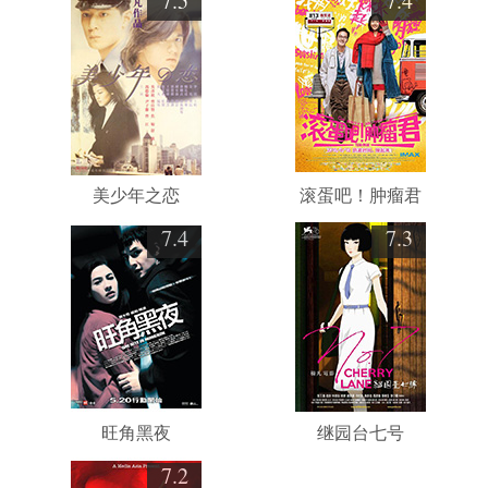
7.5
7.4
美少年之恋
滚蛋吧！肿瘤君
7.4
7.3
旺角黑夜
继园台七号
7.2