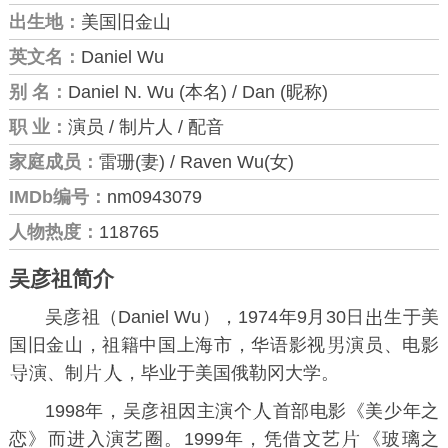
出生地：
美国旧金山
英文名：
Daniel Wu
别 名：
Daniel N. Wu (本名) / Dan (昵称)
职 业：
演员 / 制片人 / 配音
家庭成员：
雷珊(妻) / Raven Wu(女)
IMDb编号：
nm0943079
人物热度：
118765
吴彦祖简介
吴彦祖（Daniel Wu），1974年9月30日
生于美
国旧金山，祖籍中国上海市，华语影视
演员、电影
演、制
，毕业于美国
俄勒冈大学
。
1998年，吴彦祖因主演个
首部电影《
美少年之
恋
》而进入演艺圈。1999年，凭借文艺
《
玻璃之