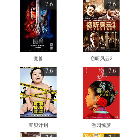
7.6
7.6
魔兽
窃听风云2
7.6
7.6
宝贝计划
游园惊梦