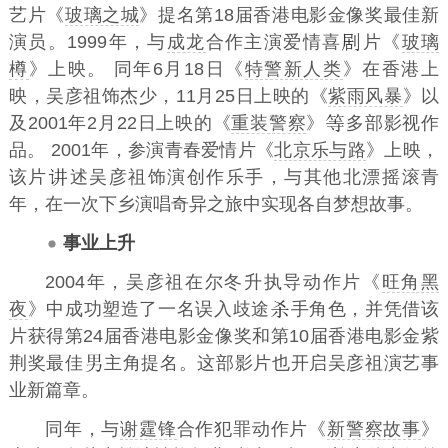
艺片《
玻璃之城
》提名第18届香港电影金像奖最佳新
演员。1999年，与
成龙
合作主演爱情喜
片《
玻璃
樽
》上映。 同年6月18日《
特警新人类
》在香港上
映，吴彦祖饰杰少，11月25日上映的《
紫雨风暴
》以
及2001年2月22日上映的《
重装警察
》
多部影视作
品。 2001年，参演青春爱情片《
北京乐与路
》上映，
该片
述吴彦祖饰演创作乐手，与其他北漂摇滚青
年，在一次下乡演唱奇异之旅中实现各自梦想故事。
事业上升
2004年，吴彦祖在尔冬升执导动作片《
旺角黑
夜
》中成功塑造了一名误入歧途
手角色，并凭借该
片获得第24届香港电影金像奖和第10届香港电影金紫
荆奖最佳
主角提名。这部影片也开启吴彦祖演艺事
业新篇章。
同年，与
谢霆锋
合作犯罪动作片《
新警察故事
》