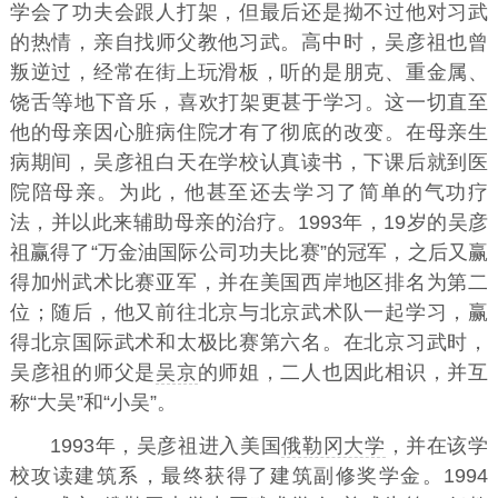
学会了功夫会跟人打架，但最后还是拗不过他对习武
的热情，亲自找师父教他习武。高中时，吴彦祖也曾
叛逆过，经常在街上玩滑板，听的是朋克、重金属、
饶舌
地下音乐，喜欢打架更甚于学习。这一切直至
他的母亲因心脏病住院才有了彻底的改变。在母亲生
病期间，吴彦祖白天在学校认真读书，下课后就到医
院陪母亲。为此，他甚至还去学习了简单的气功疗
法，并以此来辅助母亲的治疗。1993年，19岁的吴彦
祖赢得了“万金油国际公司功夫比赛”的冠军，之后又赢
得加州武术比赛亚军，并在美国西岸地区排名为第二
位；随后，他又前往北京与北京武术队一起学习，赢
得北京国际武术和太极比赛第六名。在北京习武时，
吴彦祖的师父是
吴京
的师姐，二人也因此相识，并互
称“大吴”和“小吴”。
1993年，吴彦祖进入美国
俄勒冈大学
，并在该学
校攻读建筑系，最终获得了建筑副修奖学金。1994