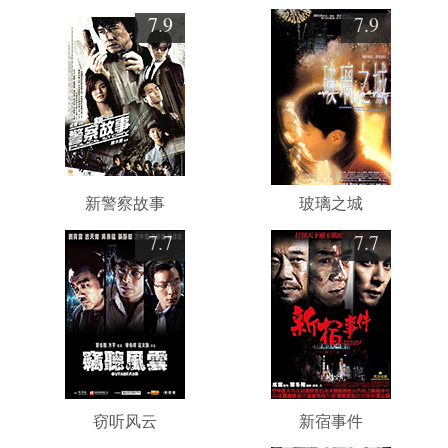
7.9
7.9
新警察故事
玻璃之城
7.7
7.7
窃听风云
新宿事件