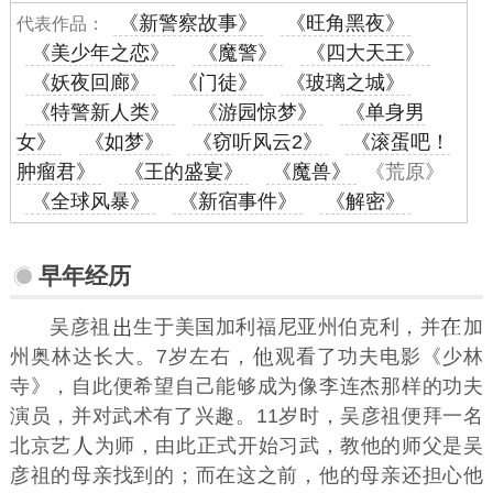
《新警察故事》
《旺角黑夜》
代表作品：
《美少年之恋》
《魔警》
《四大天王》
《妖夜回廊》
《门徒》
《玻璃之城》
《特警新人类》
《游园惊梦》
《单身男
女》
《如梦》
《窃听风云2》
《滚蛋吧！
肿瘤君》
《王的盛宴》
《魔兽》
《荒原》
《全球风暴》
《新宿事件》
《解密》
早年经历
吴彦祖
生于美国加利福尼亚州伯克利，并
加
州奥林达长大。7岁左右，
观看了功夫电影《少林
寺》，自此便希望自己能够成为像李连杰那样的功夫
演员，并对武术有了兴趣。11岁时，吴彦祖便拜一名
北京艺
为师，由此正式开始习武，教他的师父是吴
彦祖的母亲找到的；而在这之前，他的母亲还担心他