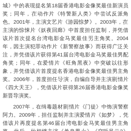
城
》中的表现提名
第18届香港电影金像奖
最佳新演员
奖；同年，
动作片《
特警新人类
》中尝试反派角
色。2001年，主演文艺片《
游园惊梦
》。2003年，
主演的惊悚片《
妖夜回廊
》中首度担任监制，并凭借
该片首次提名
台湾电影金马奖
最佳
主角奖。2004
年，因主演犯罪动作片《
新警察故事
》而获得广泛关
注，并凭借该片获得
第41届台湾电影金马奖
最佳男配
角奖；同年，在爱情片《
旺角黑夜
》中突破以往形
象，并凭借该片首度提名
香港电影金像奖
最佳男主角
奖。2006年，首度担任
演，自编自导并主演
情片
《
四大天王
》，凭借该片获得
第26届香港电影金像奖
新晋导演奖。
2007年，在缉毒题材
情片《
门徒
》中饰演警察
阿力
。2009年，担任监制并主演爱情片《
如梦
》，凭
借该片再度提名
第46届台湾电影金马奖
最佳男主角