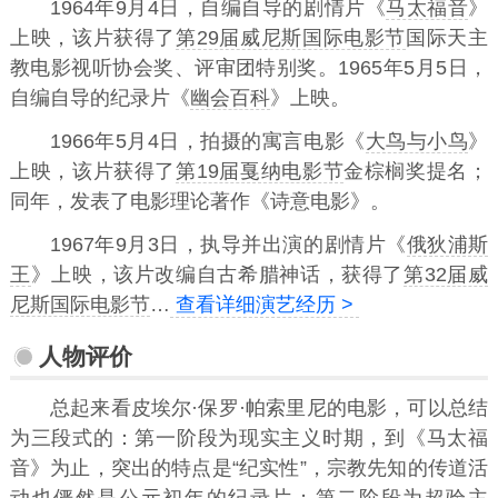
1964年9月4日，自编自导的剧情片《
马太福音
》
上映，该片获得了
第29届威尼斯国际电影节
国际天主
教电影视听协会奖、评审团特别奖。1965年5月5日，
自编自导的纪录片《
幽会百科
》上映。
1966年5月4日，拍摄的寓言电影《
大鸟与小鸟
》
上映，该片获得了
第19届戛纳电影节
金棕榈奖提名；
同年，发表了电影理论著作《诗意电影》。
1967年9月3日，执导并出演的剧情片《
俄狄浦斯
王
》上映，该片改编自古希腊神话，获得了
第32届威
尼斯国际电影节
…
查看详细演艺经历 >
人物评价
总起来看皮埃尔·保罗·帕索里尼的电影，可以总结
为三段式的：第一阶段为现实主义时期，到《马太福
音》为止，突出的特点是“纪实性”，宗教先知的传道活