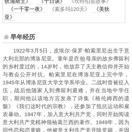
狄浦斯王》
《十日谈》
《坎特伯雷故事》
《一千零一夜》
《索多玛120天》
《美狄
亚》
早年经历
1922年3月5日，皮埃尔·保罗·帕索里尼
生于意
大利北部的博洛尼亚。童年是
母亲的故乡弗留利
的乡村度过的，14岁时，他放弃了天主教信仰并开始
与教会公开对抗。帕索里尼在博洛尼亚上完中学，
1945年从博洛尼亚大学文学系毕业。二战时曾被征入
伍，战后他随家
到弗留利避难，并在当地中学任
职，期间他以该地方言发表了诗集《格伦姆西的遗
骸》《我们这时代的宗教》，还参加了抵抗运动和雇
农暴动。1947年，加入意大利共产党，同时开始阅读
意大利共产党精神领袖葛兰西的著作。1949年，因为
同性恋和恋童癖，他被意大利共产党开除党籍，并因