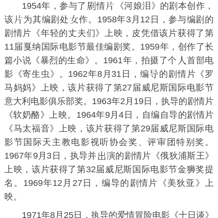
1954年，参与了
情
《河娘泪》的剧本创作，
该
为其编剧处
作。1958年3月12日，参与编剧的
剧情片《年轻的丈夫们》上映，皮凭借该片获得了
第
11届戛纳国际电影节
最佳编剧奖。1959年，创作了长
篇小说《暴烈的生命》。1961年，拍摄了个
首部电
影《
寄生虫
》。1962年8月31日，编
的剧情片《
罗
马妈妈
》上映，该片获得了
第27届威尼斯国际电影节
意大利电影俱乐部奖。1963年2月19日，执导的剧情片
《软奶酪》上映。1964年9月4日，自编自导的剧情片
《
马太福音
》上映，该片获得了
第29届威尼斯国际电
影节
国际天主教电影视听协会奖、评审团特别奖。
1967年9月3日，执导并
演的剧情片《
俄狄浦斯王
》
上映，该片获得了
第32届威尼斯国际电影节
金狮奖提
名。1969年12月27日，编导的剧情片《
美狄亚
》上
映。
1971年8月25日，执导的爱情冒险电影《
十日谈
》