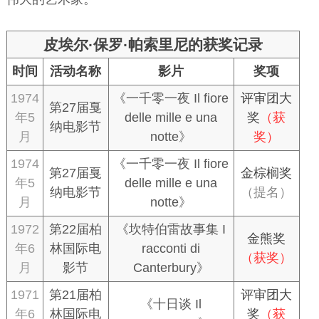
皮埃尔·保罗·帕索里尼的获奖记录
时间
活动名称
影片
奖项
1974
《一千零一夜 Il fiore
评审团大
第27届戛
年5
delle mille e una
奖
（获
纳电影节
月
notte》
奖）
1974
《一千零一夜 Il fiore
第27届戛
金棕榈奖
年5
delle mille e una
纳电影节
（提名）
月
notte》
1972
第22届柏
《坎特伯雷故事集 I
金熊奖
年6
林国际电
racconti di
（获奖）
月
影节
Canterbury》
1971
第21届柏
评审团大
《十日谈 Il
年6
林国际电
奖
（获