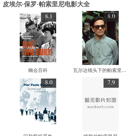
皮埃尔·保罗·帕索里尼电影大全
8.1
8.0
幽会百科
瓦尔达镜头下的帕索里尼——1967年纽约
8.0
7.9