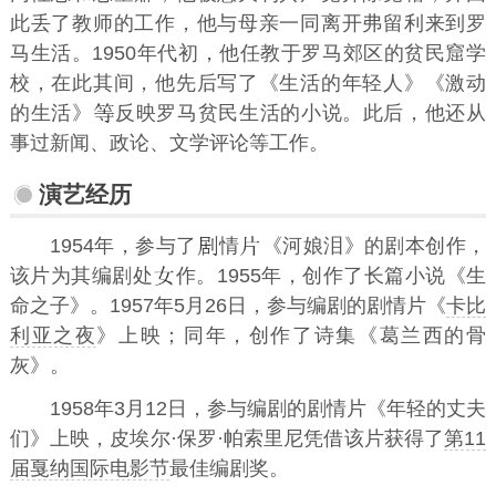
此丢了教师的工作，他与母亲一同离开弗留利来到罗
马生活。1950年代初，他任教于罗马郊区的贫民窟学
校，在此其间，他先后写了《生活的年轻人》《激动
的生活》
反映罗马贫民生活的小说。此后，他还从
事过新闻、政论、文学评论等工作。
演艺经历
1954年，参与了
情
《河娘泪》的剧本创作，
该片为其编剧处
作。1955年，创作了长篇小说《生
命之子》。1957年5月26日，参与编剧的剧情片《
卡比
利亚之夜
》上映；同年，创作了诗集《葛兰西的骨
灰》。
1958年3月12日，参与编剧的剧情片《年轻的丈夫
们》上映，皮埃尔·保罗·帕索里尼凭借该片获得了
第11
届戛纳国际电影节
最佳编剧奖。