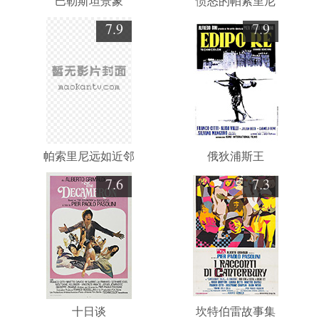
巴勒斯坦景象
愤怒的帕索里尼
7.9
7.9
帕索里尼远如近邻
俄狄浦斯王
7.6
7.3
十日谈
坎特伯雷故事集