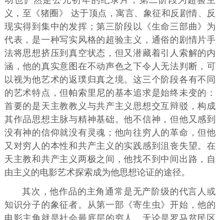
动也俨然是公元初年的纪录片；第二阶段为超验主
义，至《猪圈》 达于顶点，寓言、象征和反剧情、反
现实得到集中的发挥；第三阶段以《生命三部曲》为
代表，是一种写实风格的超验主义，通俗的剧情片手
法将思想挤压到真空状态，但又潜藏着引人索解的内
涵，他的真实意图在不动声色之下令人无法判断，可
以视为他艺术的返璞归真之境。这三个阶段各有不同
的艺术特点，但帕索里尼的基本追求是始终未变的：
首要的是天主教教义与共产主义思想交互辩驳，构成
其作品思想主脉与精神基础。他不信神，但他又感到
没有神的信仰就没有灵魂；他向往穷人的革命，但他
又对穷人的本性和共产主义的实践感到沮丧失望。在
天主教和共产主义两极之间，他找不到中间出路，自
由主义的电影艺术探索成为他思想论证的途径。
其次，他作品的主角通常是无产阶级的代言人或
知识分子的象征者。从第一部《寄生虫》开始，他的
电影主角就是社会最底层的穷人，无论是罗马贫民区