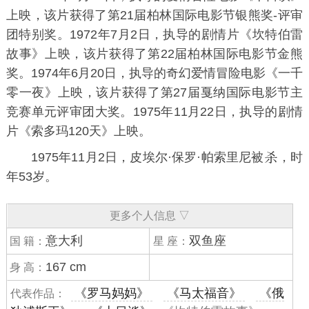
上映，该片获得了
第21届柏林国际电影节
银熊奖-评审
团特别奖。1972年7月2日，执导的剧情片《
坎特伯雷
故事
》上映，该片获得了
第22届柏林国际电影节
金熊
奖。1974年6月20日，执导的奇幻爱情冒险电影《
一千
零一夜
》上映，该片获得了
第27届戛纳国际电影节
主
竞赛单元评审团大奖。1975年11月22日，执导的剧情
片《
索多玛120天
》上映。
1975年11月2日，皮埃尔·保罗·帕索里尼被
，时
年53岁。
更多个人信息 ▽
意大利
双鱼座
国 籍：
星 座：
167 cm
身 高：
《罗马妈妈》
《马太福音》
《俄
代表作品：