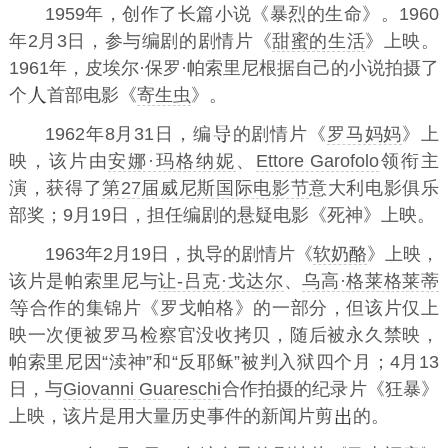
1959年，创作了长篇小说《暴烈的生命》。1960
年2月3日，参与编剧的剧情片《
甜蜜的生活
》上映。
1961年，皮埃尔·保罗·帕索里尼根据自己的小说拍摄了
个
首部电影《
寄生虫
》。
1962年8月31日，编
的剧情片《
罗马妈妈
》上
映，该片由
安娜·玛格纳妮
、
Ettore Garofolo
领衔主
演，获得了
第27届威尼斯国际电影节
意大利电影俱乐
部奖；9月19日，担任编剧的悬疑电影《死神》上映。
1963年2月19日，执导的剧情片《
软奶酪
》上映，
该片是帕索里尼与
让-吕克·戈达尔
、
乌高·格莱格莱蒂
合作的集锦片《罗戈帕格》的一部分，但该片仅上
映一次便被罗马检察官没收拷贝，随后被永久禁映，
帕索里尼因“渎神”和“反耶稣”被判入狱四个月；4月13
日，与
Giovanni Guareschi
合作拍摄的纪录片《狂暴》
上映，该片是用大量历史事件的新闻片剪
的。