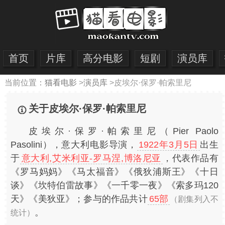
首页
片库
高分电影
短剧
演员库
当前位置：
猫看电影
>
演员库
>
皮埃尔·保罗·帕索里尼
关于皮埃尔·保罗·帕索里尼
皮埃尔·保罗·帕索里尼（Pier Paolo
Pasolini），意大利电影导演，
1922年3月5日
出生
于
意大利,艾米利亚-罗马涅,博洛尼亚
，代表作品有
《罗马妈妈》《马太福音》《俄狄浦斯王》《十日
谈》《坎特伯雷故事》《一千零一夜》《索多玛120
天》《美狄亚》；参与的作品共计
65部
（剧集列入不
。
统计）