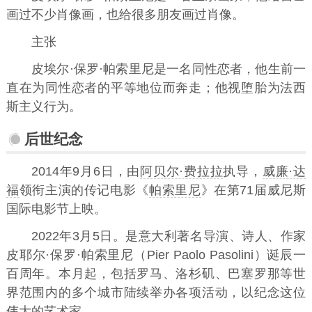
画过不少肖像画，也给很多朋友画过肖像。
主张
皮埃尔·保罗·帕索里尼是一名同性恋者，他生前一
直在为同性恋者的平等地位而奔走；他视堕胎为法西
斯主义行为。
后世纪念
2014年9月6日，由
阿贝尔·费拉拉
执导，
威廉·达
福
领衔主演的传记电影《
帕索里尼
》在第71届威尼斯
国际电影节上映。
2022年3月5日。是意大利著名导演、诗人、作家
皮耶尔·保罗·帕索里尼（Pier Paolo Pasolini）诞辰一
百周年。本月起，包括罗马、洛杉矶、巴塞罗那等世
界范围内的多个城市陆续举办各项活动，以纪念这位
伟大的艺术家。