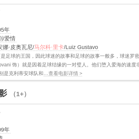
05年
剧/爱情
安娜·皮奥瓦尼/
马尔科·里卡
/Luiz Gustavo
是足球的王国，因此球迷的故事和足球的故事一般多，球迷罗密欧（Ma
 Piovani 饰）就是因着足球结缘的一对璧人。他们堕入爱海的
别是克利蒂安球队和
…查看电影详情 >
影
（1+）
09年
情