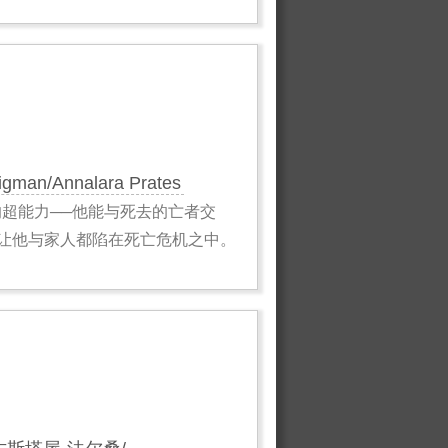
igman/Annalara Prates
超能力──他能与死去的亡者交
让他与家人都陷在死亡危机之中。