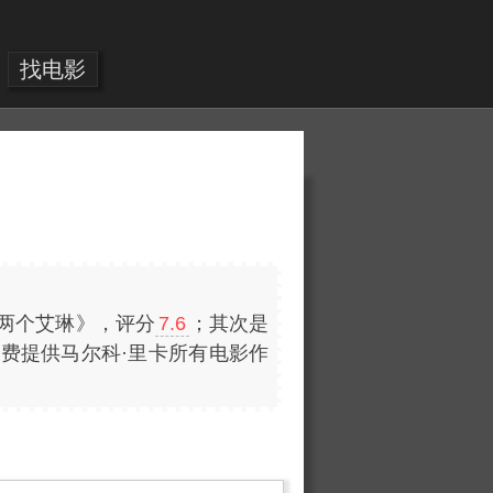
找电影
两个艾琳》，评分
7.6
；其次是
费提供马尔科·里卡所有电影作