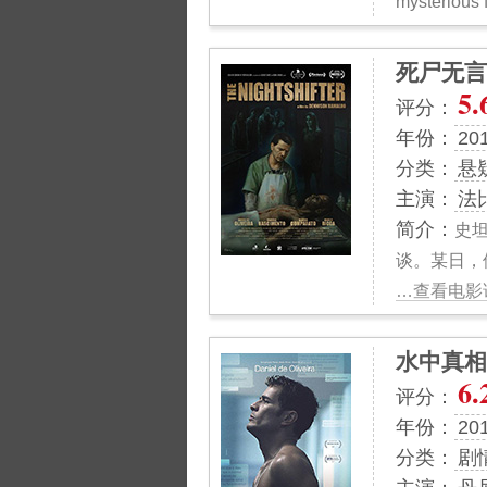
mysterious f
死尸无言
5.
评分：
年份：
20
分类：
悬
主演：
法
简介：
史
谈。某日，
…查看电影详
水中真相
6.
评分：
年份：
20
分类：
剧