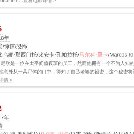
orce to ri
…查看电影详情 >
6
18年
疑/惊悚/恐怖
比乌娜·那西门托/比安卡·孔帕拉托/
马尔科·里卡
/Marcos Kl
坦尼欧是一位在太平间值夜班的员工，然而他拥有一个不为人知的
他意外从一具尸体的口中，得知了自己老婆的祕密，这个秘密将
情 >
2
17年
情