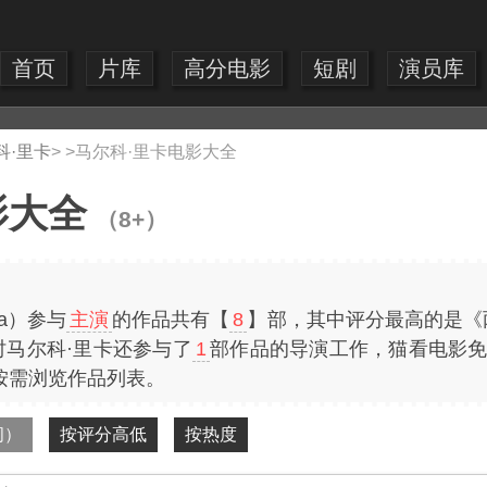
首页
片库
高分电影
短剧
演员库
科·里卡
> >
马尔科·里卡电影大全
影大全
（8+）
ca）参与
主演
的作品共有【
8
】部，其中评分最高的是《
时马尔科·里卡还参与了
1
部作品的导演工作，猫看电影免
按需浏览作品列表。
间）
按评分高低
按热度