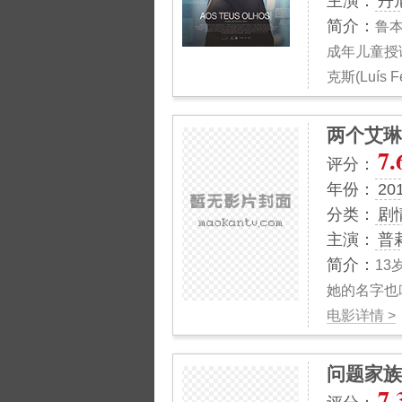
主演：
丹
简介：
鲁本
成年儿童授
克斯(Luís Fe
两个艾琳
7.
评分：
年份：
20
分类：
剧
主演：
普
简介：
1
她的名字也
电影详情 >
问题家族
7.