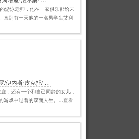
古斯塔屋·法尔桑/ …
名魅力外向的游泳老师，他在一家俱乐部给未
。直到有一天他的一名男学生艾利
罗/伊内斯·皮克托/ …
家庭，还有一个和自己同龄的女儿，
的游戏中过着的双面人生。
…查看