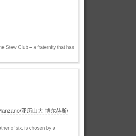
he Stew Club – a fraternity that has
mo Manzano/亚历山大·博尔赫斯/
ther of six, is chosen by a