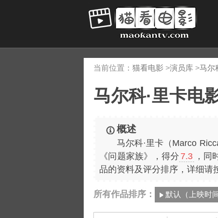
当前位置：
猫看电影
>
演员库
>
马尔
马尔科·里卡电
概述
马尔科·里卡（Marco Ric
《问题家族》，得分
7.3
，同
品的资料及评分排序，详细请
所有作品排序：
默认（上映时