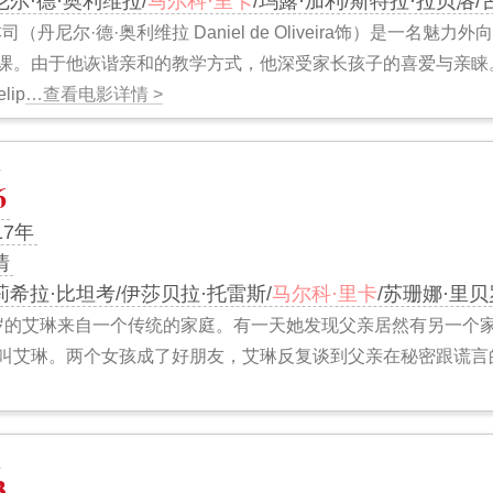
尼尔·德·奥利维拉/
马尔科·里卡
/玛露·加利/斯特拉·拉贝洛/
司（丹尼尔·德·奥利维拉 Daniel de Oliveira饰）是一
课。由于他诙谐亲和的教学方式，他深受家长孩子的喜爱与亲睐
lip
…查看电影详情 >
6
17年
情
莉希拉·比坦考/伊莎贝拉·托雷斯/
马尔科·里卡
/苏珊娜·里贝
3岁的艾琳来自一个传统的家庭。有一天她发现父亲居然有另一个
叫艾琳。两个女孩成了好朋友，艾琳反复谈到父亲在秘密跟谎言
3