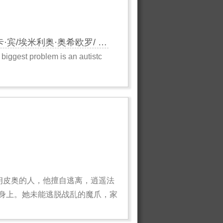
·宾/埃米利奥·奥希欧罗/ …
r biggest problem is an autistc
朗皮奥的人，他擅自逃离，逍遥法
身上。她未能逃脱战乱的魔爪，家