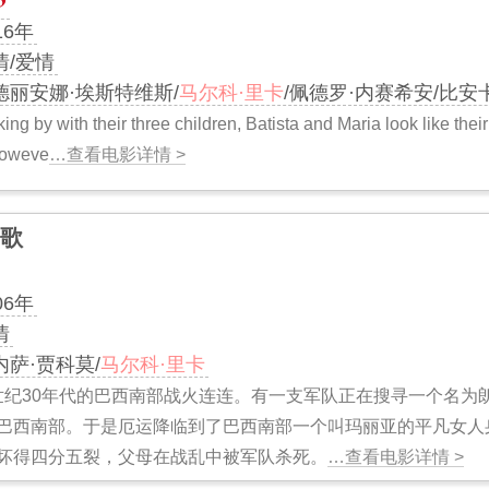
16年
情/爱情
德丽安娜·埃斯特维斯/
马尔科·里卡
/佩德罗·内赛希安/比安卡
ing by with their three children, Batista and Maria look like thei
Howeve
…查看电影详情 >
歌
06年
情
内萨·贾科莫/
马尔科·里卡
0世纪30年代的巴西南部战火连连。有一支军队正在搜寻一个名为
巴西南部。于是厄运降临到了巴西南部一个叫玛丽亚的平凡女人
坏得四分五裂，父母在战乱中被军队杀死。
…查看电影详情 >