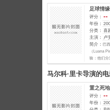
足球情缘
--
评分：
年份：
20
分类：
喜
主演：
卢
简介：
巴西
（Luana
验：他们分
马尔科·里卡导演的电
置之死地
--
评分：
年份：
20
分类：
剧