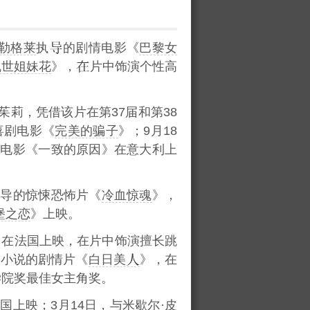
阿勒格莱
执
的剧情电影《
巴黎女
乱世姐妹花
》，
片中饰演个性高
莉，凭借该片在第37届和第38
喜剧电影《
完美的骗子
》；9月18
情电影《一致的原因》在意大利上
执导的惊悚恐怖片《
冷血惊魂
》，
堡之恋
》上映。
》在法国上映，在片中饰演擅长跳
名小说的剧情片《
白日美
》，在
学院奖最佳女主角奖。
国上映；3月14日，与
米歇尔·皮