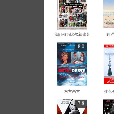
我们都为比尔着盛装
阿
8.0
东方西方
雅克
7.8