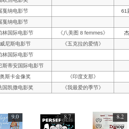
6届欧洲电影奖
1届戛纳电影节
6
8届戛纳电影节
柏林国际电影节
《八美图 8 femmes》
届威尼斯电影节
《五克拉的爱情》
柏林国际电影节
巴斯蒂安国际电影节
届奥斯卡金像奖
《印度支那》
法国凯撒电影奖
《我最爱的季节》
9.0
8.7
8.2