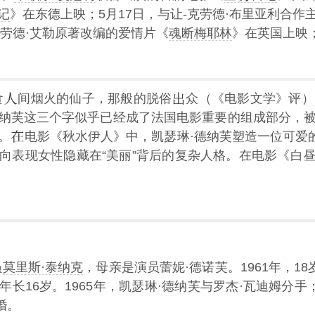
记
》在东德上映；5月17日，与让-克劳德·布里亚利合作
克劳德·艾勒原著改编的爱情片《
魂断梅耶林
》在英国上映
食
间烟火的仙子，那般的脱俗
众（《电影文学》评）
纳芙这三个字似乎已经成了法国电影重要的组成部分，被誉
）。
电影《秋水伊人》中，凯瑟琳·德纳芙塑造一位可爱的
向表现女性隐藏在“美丽”背后的复杂人格。在电影《白
员
莫里斯·泰纳克
，母亲是演员蕾妮·德诺芙。1961年，1
长16岁。1965年，凯瑟琳·德纳芙与罗杰·瓦迪姆分手
离婚。