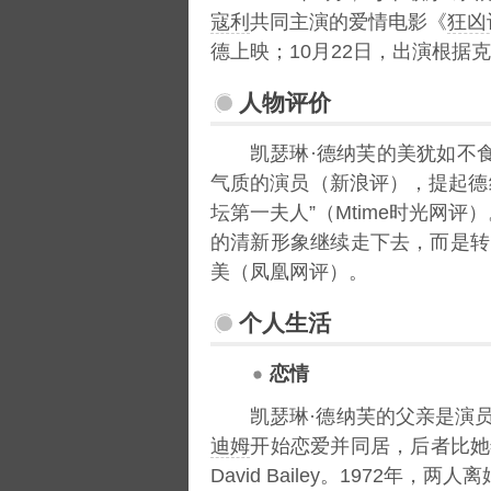
寇利
共同主演的爱情电影《
狂凶
德上映；10月22日，出演根据
人物评价
凯瑟琳·德纳芙的美犹如不
气质的演员（新浪评），提起德
坛第一夫人”（Mtime时光网评
的清新形象继续走下去，而是转
美（凤凰网评）。
个人生活
恋情
凯瑟琳·德纳芙的父亲是演
迪姆
开始恋爱并同居，后者比她年
David Bailey。1972年，两人