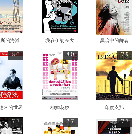
涅斯的海滩
我在伊朗长大
黑暗中的舞者
8.0
8.0
7.9
·德米的世界
柳媚花娇
印度支那
7.7
7.7
7.7