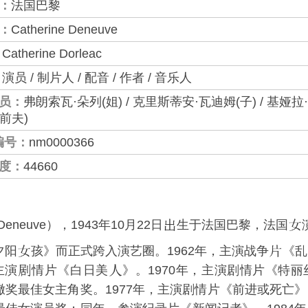
：
法国巴黎
：
Catherine Deneuve
：
Catherine Dorleac
：
演员 / 制片人 / 配音 / 作者 / 音乐人
员：
弗朗索瓦·朵列(姐) / 克里斯蒂安·瓦迪姆(子) / 基娅拉·马
y(前夫)
编号：
nm0000366
度：
44660
Deneuve），1943年10月22日
生于法国巴黎，法国
夕阳
孩》而正式跨入演艺圈。1962年，主演战争
《
乱
主演
情片《
白日美
》。1970年，主演剧情片《
特丽
奖最佳女主角奖。1977年，主演剧情片《
前进或死亡
》