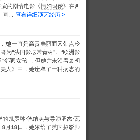
主演的剧情电影《
情妇玛侬
》在西
；同…
查看详细演艺经历 >
，
一直是高贵美丽而又带点冷
为“法国影坛常青树”、“欧洲影
“邻家
孩”，但她并未沿着最初
昼美人》中，她诠释了一种病态的
8岁的凯瑟琳·德纳芙与导演
罗杰·瓦
；8月18日，她嫁给了英国摄影师