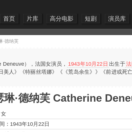
首页
片库
高分电影
短剧
演员库
琳·德纳芙
ne Deneuve），法国女演员，
1943年10月22日
出生于
法
日美人》《特丽丝塔娜》《《荒岛余生》》《前进或死
琳·德纳芙 Catherine Dene
：
女
间：
1943年10月22日