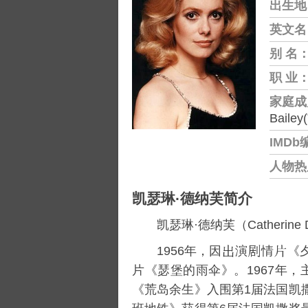
出生地
英文名
别 名
职 业
家庭成
Baile
IMDb
人物热
凯瑟琳·德纳芙简介
凯瑟琳·德纳芙（Catherine 
1956年，因
演
情
《
片《
瑟堡的雨伞
》。1967年，
《荒岛余生》入围第1届法国凯撒