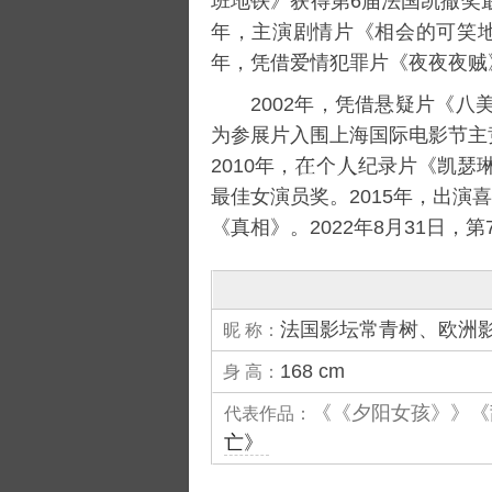
班地铁
》获得第6届法国凯撒奖
年，主演剧情片《
相会的可笑
年，凭借爱情犯罪片《
夜夜夜贼
2002年，凭借悬疑片《
八
为参展片入围上海国际电影节主竞
2010年，
个
纪录片《凯瑟琳
最佳女演员奖。2015年，出演
《
真相
》。2022年8月31日
法国影坛常青树、欧洲
昵 称：
168 cm
身 高：
《《夕阳女孩》》《
代表作品：
亡》