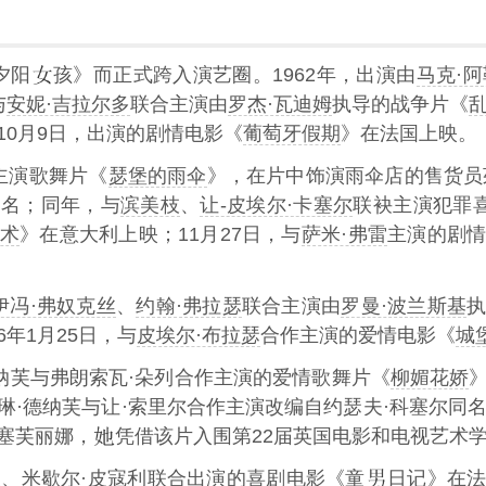
夕阳
孩》而正式跨入演艺圈。1962年，出演由
马克·
与
安妮·吉拉尔多
联合主演由
罗杰·瓦迪姆
执导的战争片《
10月9日，出演的剧情电影《
葡萄牙假期
》在法国上映。
主演歌舞片《
瑟堡的雨伞
》，在片中饰演雨伞店的售货员茱
提名；同年，与
滨美枝
、
让-皮埃尔·卡塞尔
联袂主演犯罪
术
》在意大利上映；11月27日，与
萨米·弗雷
主演的剧
伊冯·弗奴克丝
、
约翰·弗拉瑟
联合主演由
罗曼·波兰斯基
6年1月25日，与
皮埃尔·布拉瑟
合作主演的爱情电影《
城
·德纳芙与弗朗索瓦·朵列合作主演的爱情歌舞片《
柳媚花娇
琳·德纳芙与让·索里尔合作主演改编自约瑟夫·科塞尔同
塞芙丽娜，
凭借该片入围第22届英国电影和电视艺术
根、
米歇尔·皮寇利
联合出演的喜剧电影《
童
日记
》在法