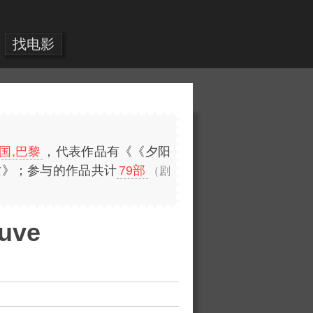
找电影
国,巴黎
，代表作品有《《夕阳
亡》；参与的作品共计
79部
（剧
uve