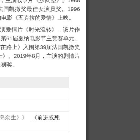
年，主演战争片《
沙岗堡
》。1988
法国凯撒奖最佳女演员奖。1996
的电影《
五克拉的爱情
》上映。
主演爱情片《
时光流转
》，该片作
第61届戛纳电影节主竞赛单元。
路上
》入围第39届法国凯撒奖
士
》。2019年8月，主演的剧情片
金狮奖。
岛余生》》
《前进或死