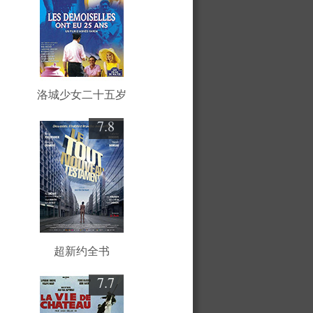
洛城少女二十五岁
7.8
超新约全书
7.7