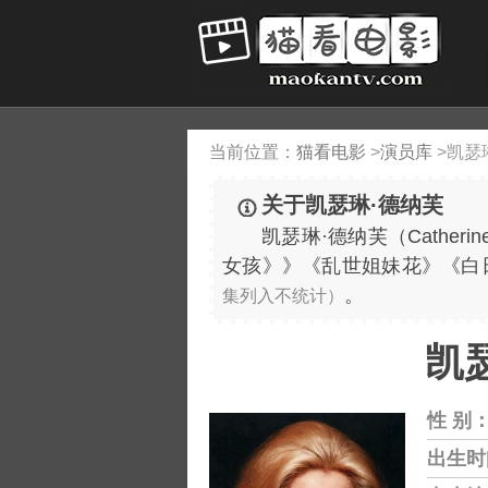
当前位置：
猫看电影
>
演员库
>
凯瑟
关于凯瑟琳·德纳芙
凯瑟琳·德纳芙（Catheri
女孩》》《乱世姐妹花》《白
。
集列入不统计）
凯瑟
性 别
出生时