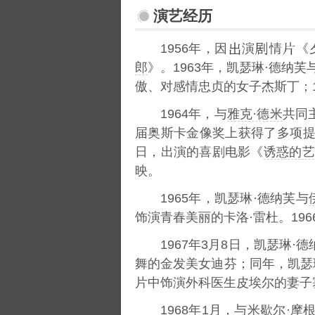
演艺经历
1956年，因
演
情
《
郎
》。1963年，凯瑟琳·德纳芙
傲、对感情忠贞的女子杰斯丁；
1964年，与
雅克·德米
共同
届奥斯卡金像奖上获得了多项
日，出演的喜剧电影《
诱惑的艺
映。
1965年，凯瑟琳·德纳芙与
饰演青春美丽的卡洛·雷杜。196
1967年3月8日，凯瑟琳
舞的金发美女迪芬；同年，凯瑟
片中饰演外科医生皮埃尔的妻子
1968年1月，与米歇尔·摩