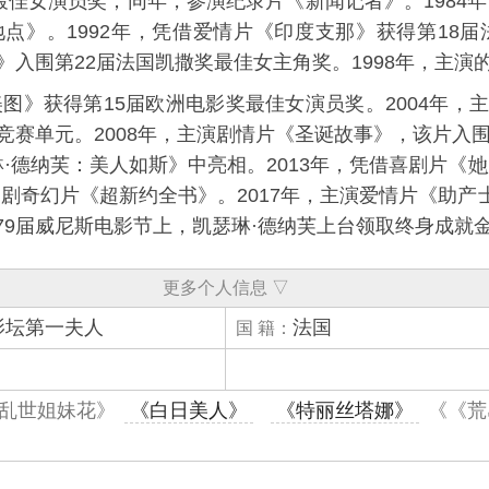
最佳女演员奖；同年，参演纪录片《
新闻记者
》。1984
地点
》。1992年，凭借爱情片《
印度支那
》获得第18届
》入围第22届法国凯撒奖最佳女主角奖。1998年，主演
美图
》获得第15届欧洲电影奖最佳女演员奖。2004年，
赛单元。2008年，主演剧情片《
圣诞故事
》，该片入围
·德纳芙：美人如斯》中亮相。2013年，凭借喜剧片《
喜剧奇幻片《
超新约全书
》。2017年，主演爱情片《
助产
，第79届威尼斯电影节上，凯瑟琳·德纳芙上台领取终身成就
更多个人信息 ▽
影坛第一夫人
法国
国 籍：
乱世姐妹花》
《白日美人》
《特丽丝塔娜》
《《荒