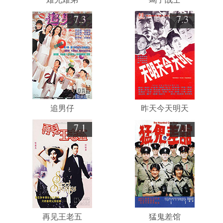
7.3
7.3
追男仔
昨天今天明天
7.1
7.1
再见王老五
猛鬼差馆