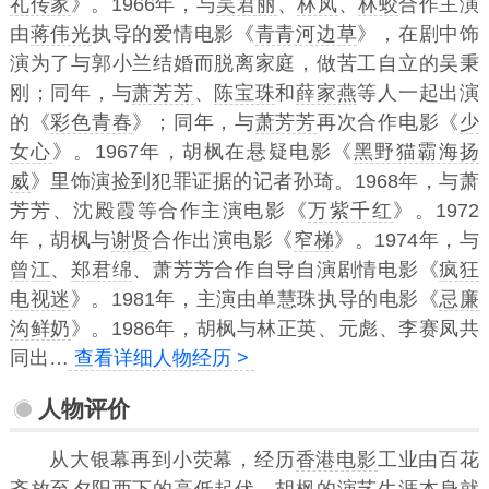
礼传家
》。1966年，与
吴君丽
、
林凤
、
林蛟
合作主演
由
蒋伟光
执导的爱情电影《
青青河边草
》，在剧中饰
演为了与郭小兰结婚而脱离家庭，做苦工自立的吴秉
刚；同年，与
萧芳芳
、
陈宝珠
和
薛家燕
等人一起出演
的《
彩色青春
》；同年，与
萧芳芳
再次合作电影《
少
女心
》。1967年，胡枫在悬疑电影《
黑野猫霸海扬
威
》里饰演捡到犯罪证据的记者孙琦。1968年，与萧
芳芳、沈殿霞等合作主演电影《
万紫千红
》。1972
年，胡枫与
谢贤
合作出演电影《
窄梯
》。1974年，与
曾江
、
郑君绵
、萧芳芳合作自导自演剧情电影《
疯狂
电视迷
》。1981年，主演由单慧珠执导的电影《
忌廉
沟鲜奶
》。1986年，胡枫与林正英、元彪、李赛凤共
同出…
查看详细人物经历 >
人物评价
从大银幕再到小荧幕，经历
香港电影
工业由百花