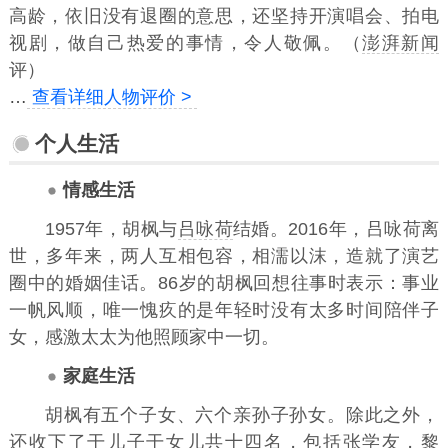
高龄，依旧没有退圈的意思，还坚持开演唱会、拍电
视剧，做自己热爱的事情，令人敬佩。（
澎湃新闻
评）
…
查看详细人物评价 >
个人生活
情感生活
1957年，胡枫与
吕咏荷
结婚。2016年，吕咏荷离
世，多年来，两人互相包容，相濡以沫，造就了演艺
圈中的婚姻佳话。86岁的胡枫回想往事时表示：事业
一帆风顺，唯一愧疚的是年轻时没有太多时间陪伴子
女，感激太太为他照顾家中一切。
家庭生活
胡枫有五个子女、六个亲孙子孙女。除此之外，
还收下了干儿子干女儿共十四名，包括
张学友
，
黎