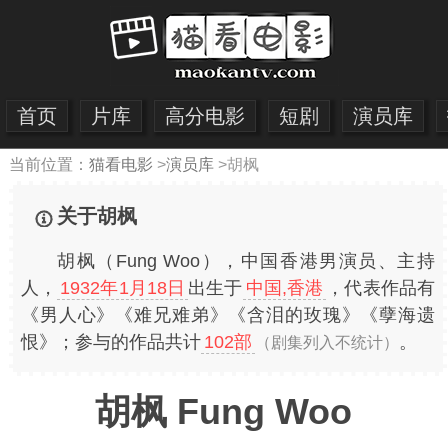
首页
片库
高分电影
短剧
演员库
当前位置：
猫看电影
>
演员库
>
胡枫
关于胡枫
胡枫（Fung Woo），中国香港男演员、主持
人，
1932年1月18日
出生于
中国,香港
，代表作品有
《男人心》《难兄难弟》《含泪的玫瑰》《孽海遗
恨》；参与的作品共计
102部
。
（剧集列入不统计）
胡枫 Fung Woo