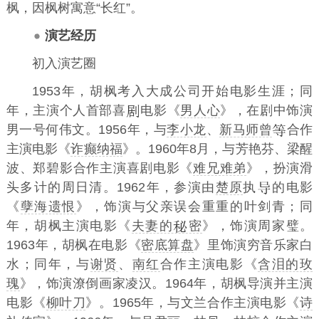
枫，因枫树寓意“长红”。
演艺经历
初入演艺圈
1953年，胡枫考入大成公司开始电影生涯；同
年，主演个人首部喜
电影《
男人心
》，在剧中饰演
男一号何伟文。1956年，与
李小龙
、
新马师曾
合作
主演电影《
诈癫纳福
》。1960年8月，与芳艳芬、梁醒
波、郑碧影合作主演喜剧电影《
难兄难弟
》，扮演滑
头多计的周日清。1962年，参演由
楚原
执
的电影
《
孽海遗恨
》，饰演与父亲误会重重的叶剑青；同
年，胡枫主演电影《
夫妻的
密
》，饰演周家璧。
1963年，胡枫在电影《
密底算盘
》里饰演穷音乐家白
水；同年，与
谢贤
、
南红
合作主演电影《
含泪的玫
瑰
》，饰演潦倒画家凌汉。1964年，胡枫导演并主演
电影《
柳叶刀
》。1965年，与文兰合作主演电影《
诗