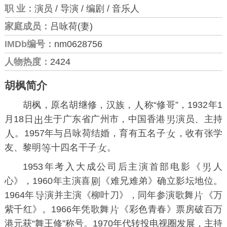
职 业：
演员 / 导演 / 编剧 / 音乐人
家庭成员：
吕咏荷(妻)
IMDb编号：
nm0628756
人物热度：
2424
胡枫简介
胡枫，原名胡继修，汉族，
称“修哥”，1932年1
月18日
生于广东省广州市，中国香港
演员、主持
。1957年与
吕咏荷
结婚，育有五名子
，收有
张学
友
、
黎明
十四名干子
。
1953年考入大成公司后主演首部电影《
人
心》，1960年主演喜
《难兄难弟》确立影坛地位。
1964年
演并主演《柳叶刀》，同年参演歌舞
《万
紫千红》。1966年凭歌舞
《彩色青春》票房破百万
港元获“舞王修”称号。1970年代转投电视圈发展，主持