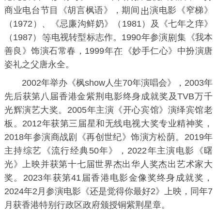
商业电台
节目《胡言枫语》，期间
演电影《窄梯》
（1972）、《忌廉沟鲜奶》（1981）及《七年之痒》
（1987）
电视转型标志作。1990年参演
集《我本
善良》饰演
石常春
，1999年
《妙手仁心》中扮演唐
姿礼之父
唐永全
。
2002年举办《枫show人生70年演唱会》，2003年
先后获第八届香港金紫荆电影终身成就奖及TVB万千
光辉演艺大奖。2005年主演《开心宾馆》演绎宾馆老
板。2012年获第三届
星和无线电视大奖
专业精神奖，
2018年参演商战剧《再创世纪》饰演
方松荫
。2019年
主持综艺《流行经典50年》，2022年主演电影《曙
光》上映并获第十七届
世界杰出华人奖
杰出艺术家大
奖。2023年获第41届
香港电影金像奖
终身成就奖，
2024年2月参演电影《还是觉得你最好2》上映，同年7
月获香港特别行政区政府颁授
铜紫荆星章
。