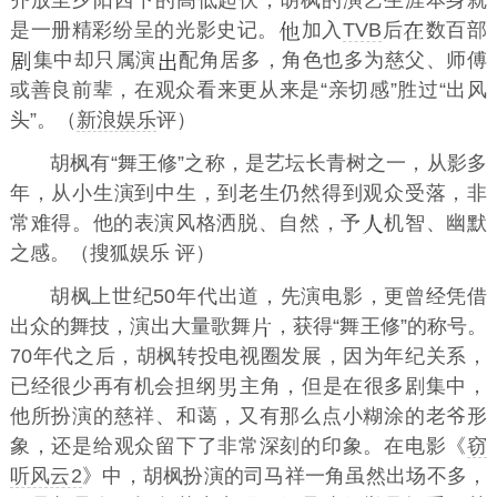
齐放至夕阳西下的高低起伏，胡枫的演艺生涯本身就
是一册精彩纷呈的光影史记。
加入
TVB
后
数百部
集中却只属演
配角居多，角色也多为慈父、师傅
或善良前辈，在观众看来更从来是“亲切感”胜过“出风
头”。（
新浪娱乐
评）
胡枫有“舞王修”之称，是艺坛长青树之一，从影多
年，从小生演到中生，到老生仍然得到观众受落，非
常难得。他的表演风格洒脱、自然，予
机智、幽默
之感。（搜狐娱乐 评）
胡枫上世纪50年代出道，先演电影，更曾经凭借
出众的舞技，演出大量歌舞
，获得“舞王修”的称号。
70年代之后，胡枫转投电视圈发展，因为年纪关系，
已经很少再有机会担纲
主角，但是在很多剧集中，
他所扮演的慈祥、和蔼，又有那么点小糊涂的老爷形
象，还是给观众留下了非常深刻的印象。在电影《
窃
听风云2
》中，胡枫扮演的司马祥一角虽然出场不多，