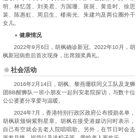
明
、
林忆莲
、
刘美君
、方国珊、
斑斑
、黄造时、徐思
裴、陈惠虹、
周启生
、楼南光、朱建均及两位圈外干
女儿。
健康情况
2022年9月6日，胡枫确诊新冠。2022年10月，胡
枫新冠病愈后首次现身，出席颁奖典礼。
社会活动
2016年2月14日，胡枫、黎燕珊联同义工队及龙狮
团BB醒狮队一班小朋友一起到安老院探访，与数十位
公公婆婆分享爱与温暖。
2024年7月，
香港特别行政区政府
公布授勋名单，
胡枫获颁
铜紫荆星章
。胡枫在接受港媒访问时表示，
自己有空就会去老人院唱唱歌。另外，在节日时会去
派发月饼、福袋以及送粽子等，带给老人家欢乐。