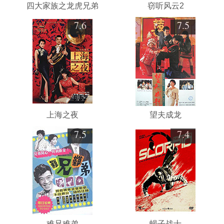
四大家族之龙虎兄弟
窃听风云2
7.6
7.5
上海之夜
望夫成龙
7.5
7.4
难兄难弟
蝎子战士