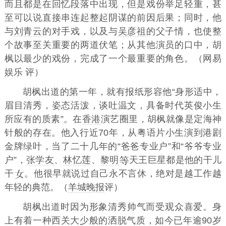
而且都是在回忆段落中出现，但是戏份举足轻重，甚
至可以说直接串连起整起阴谋的前因后果；同时，他
与
刘青云
的对手戏，以及与
吴彦祖
的父子情，也使整
个故事至关重要的两道伏笔；从其他演员的口中，胡
枫以最少的戏份，完成了一个最重要的角色。（网易
娱乐 评）
胡枫出道的第一年，就有报纸形容他“身形适中，
眉目清秀，姿态活泼，谈吐温文，具备时代英俊小生
所应有的质素”。在
香港
演艺圈里，胡枫就像是定海神
针般的存在。他入行近70年，从粤语片小生演到港剧
金牌绿叶，当了二十几年的“爸爸专业户”和“爷爷专业
户”，
张学友
、
林忆莲
、
黎明
天王巨星都是他的干儿
干
。他很早就说过自己永不言休，绝对是越工作越
年轻的典范。（
羊城晚报
评）
胡枫出道时因为形象清秀帅气而受观众喜爱。身
上有着一种西关大少般的洒脱气质，如今已年逾90岁