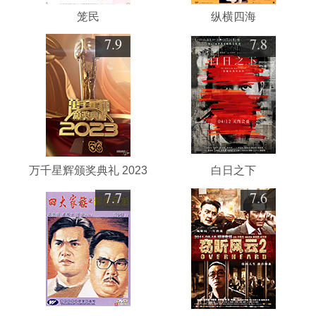
笼民
纵横四海
7.9
7.8
万千星辉颁奖典礼 2023
白日之下
7.7
7.6