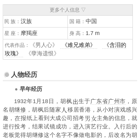
更多个人信息 ▽
汉族
中国
民 族：
国 籍：
摩羯座
1.7 m
星 座：
身 高：
《男人心》
《难兄难弟》
《含泪的
代表作品：
玫瑰》
《孽海遗恨》
人物经历
早年经历
1932年1月18日，胡枫
生于
广东省
广州市
，原
名
胡继修
，胡枫后随家
移居香港，从小对演戏感兴
趣，
报纸上看到大成公司招考
主角的信息，就
进行投考，结果试镜成功，进入演艺行业。入行后的
老板觉得胡继修这个名字不像做电影的，后改名为胡