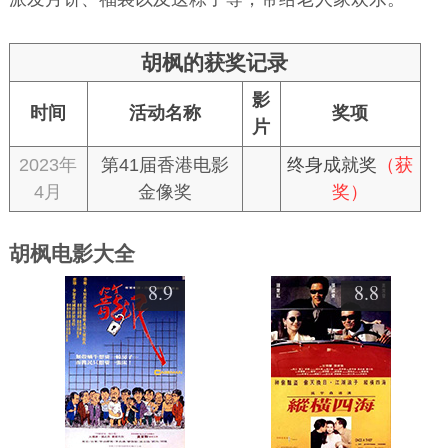
胡枫的获奖记录
影
时间
活动名称
奖项
片
2023年
第41届香港电影
终身成就奖
（获
4月
金像奖
奖）
胡枫电影大全
8.9
8.8