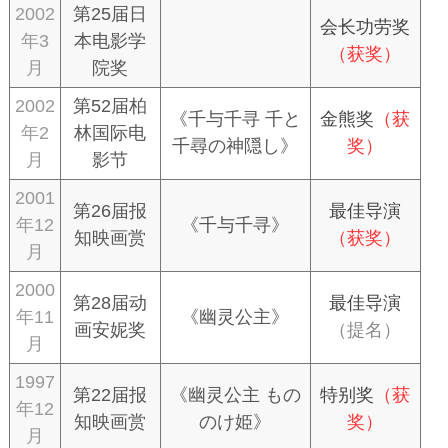
2002
第25届日
会长功劳奖
年3
本电影学
（获奖）
月
院奖
2002
第52届柏
《千与千寻 千と
金熊奖
（获
年2
林国际电
千尋の神隠し》
奖）
月
影节
2001
第26届报
最佳导演
年12
《千与千寻》
知映画赏
（获奖）
月
2000
第28届动
最佳导演
年11
《幽灵公主》
画安妮奖
（提名）
月
1997
第22届报
《幽灵公主 もの
特别奖
（获
年12
知映画赏
のけ姫》
奖）
月