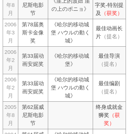
《崖上的波妞 崖
年8
尼斯电影
字奖-特别提
の上のポニョ》
月
节
及
（获奖）
2006
第78届奥
《哈尔的移动城
最佳动画长
年3
斯卡金像
堡 ハウルの動く
片
（提名）
月
奖
城》
2006
第33届动
《哈尔的移动城
最佳导演
年2
画安妮奖
堡》
（提名）
月
2006
《哈尔的移动城
第33届动
最佳编剧
年2
堡 ハウルの動く
画安妮奖
（提名）
月
城》
2005
第62届威
终身成就金
年8
尼斯电影
狮奖
（获
月
节
奖）