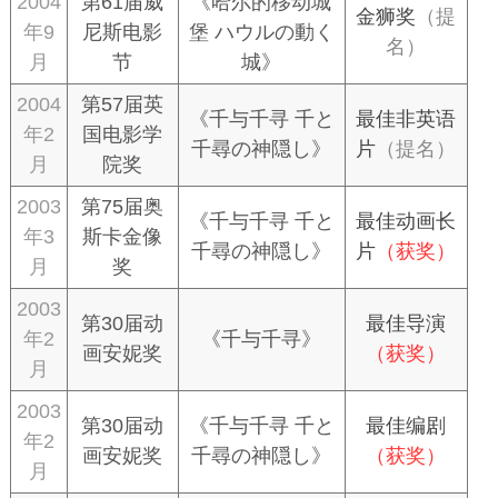
2004
第61届威
《哈尔的移动城
金狮奖
（提
年9
尼斯电影
堡 ハウルの動く
名）
月
节
城》
2004
第57届英
《千与千寻 千と
最佳非英语
年2
国电影学
千尋の神隠し》
片
（提名）
月
院奖
2003
第75届奥
《千与千寻 千と
最佳动画长
年3
斯卡金像
千尋の神隠し》
片
（获奖）
月
奖
2003
第30届动
最佳导演
年2
《千与千寻》
画安妮奖
（获奖）
月
2003
第30届动
《千与千寻 千と
最佳编剧
年2
画安妮奖
千尋の神隠し》
（获奖）
月