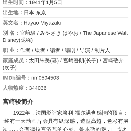
出生时间：
1941年1月5日
出生地：
日本,东京
英文名：
Hayao Miyazaki
别 名：
宮﨑駿 / みやざき はやお / The Japanese Walt
Disney(昵称)
职 业：
作者 / 绘者 / 编者 / 编剧 / 导演 / 制片人
家庭成员：
太田朱美(妻) / 宫崎吾朗(长子) / 宫崎敬介
(次子)
IMDb编号：
nm0594503
人物热度：
344036
宫崎骏简介
1922年，法国影评家埃利·福尔满含感情的预言：
“终有一天动画
会具有纵深感，造型高超，色彩有层
次……会有德拉克洛瓦的心灵、鲁本斯的魅力、戈雅