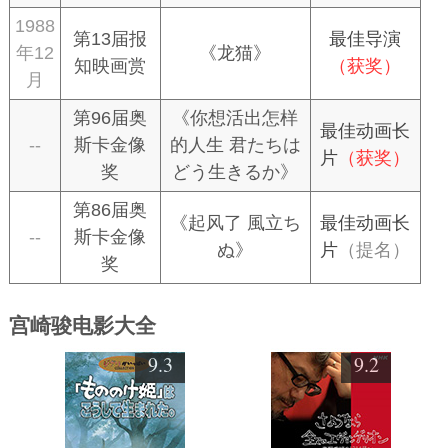
1988
第13届报
最佳导演
年12
《龙猫》
知映画赏
（获奖）
月
第96届奥
《你想活出怎样
最佳动画长
--
斯卡金像
的人生 君たちは
片
（获奖）
奖
どう生きるか》
第86届奥
《起风了 風立ち
最佳动画长
--
斯卡金像
ぬ》
片
（提名）
奖
宫崎骏电影大全
9.3
9.2