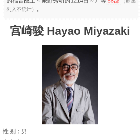
的福音战士～庵野秀明的1214日～》等
58部
（剧集
。
列入不统计）
宫崎骏 Hayao Miyazaki
性 别：
男