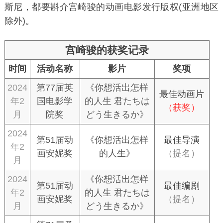
斯尼，都要斟介宫崎骏的动画电影发行版权(亚洲地区
除外)。
宫崎骏的获奖记录
时间
活动名称
影片
奖项
2024
第77届英
《你想活出怎样
最佳动画片
年2
国电影学
的人生 君たちは
（获奖）
月
院奖
どう生きるか》
2024
第51届动
《你想活出怎样
最佳导演
年2
画安妮奖
的人生》
（提名）
月
2024
《你想活出怎样
第51届动
最佳编剧
年2
的人生 君たちは
画安妮奖
（提名）
月
どう生きるか》