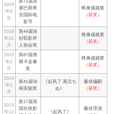
第71届圣
2023
塞巴斯蒂
终身成就奖
年9
安国际电
（获奖）
月
影节
2018
第44届洛
终身成就奖
年12
杉矶影评
（获奖）
月
人协会奖
2015
第87届奥
终身成就奖
年2
斯卡金像
（获奖）
月
奖
2014
第41届动
《起风了 風立ち
最佳编剧
年2
画安妮奖
ぬ》
（获奖）
月
第17届美
2013
国在线影
最佳导演
年12
《起风了》