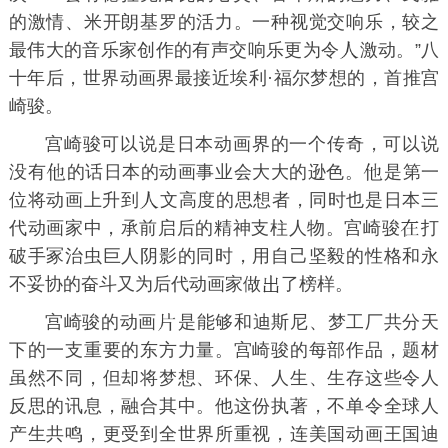
的激情、米开朗基罗的活力。一种视觉交响乐，较之
最伟大的音乐家创作的有声交响乐更为令
激动。”八
十年后，世界动画界最接近埃利·福尔梦想的，首推宫
崎骏。
宫崎骏可以说是日本动画界的一个传奇，可以说
没有
的话日本的动画事业会大大的逊色。
是第一
位将动画上升到
文高度的思想者，同时也是日本三
代动画家中，承前启后的精神支柱人物。宫崎骏
打
破手冢治虫巨人阴影的同时，用自己坚毅的性格和永
不妥协的奋斗又为后代动画家做
了榜样。
宫崎骏的动画
是能够和迪斯尼、梦工厂共分天
下的一支重要的东方力量。宫崎骏的每部作品，题材
虽然不同，但却将梦想、环保、人生、生存这些令人
反思的讯息，融合其中。他这份执著，不单令全球人
产生共鸣，更受到全世界所重视，连美国动画王国迪