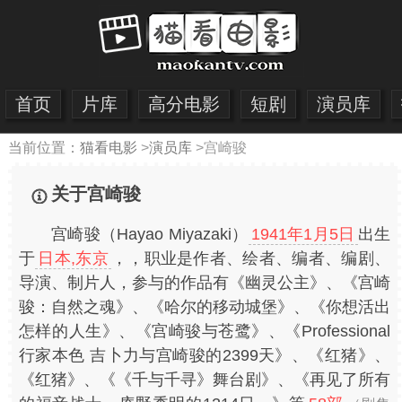
首页
片库
高分电影
短剧
演员库
当前位置：
猫看电影
>
演员库
>
宫崎骏
关于宫崎骏
宫崎骏（Hayao Miyazaki）
1941年1月5日
出生
于
日本,东京
，，职业是作者、绘者、编者、编剧、
导演、制片人，参与的作品有《幽灵公主》、《宫崎
骏：自然之魂》、《哈尔的移动城堡》、《你想活出
怎样的人生》、《宫崎骏与苍鹭》、《Professional
行家本色 吉卜力与宫崎骏的2399天》、《红猪》、
《红猪》、《《千与千寻》舞台剧》、《再见了所有