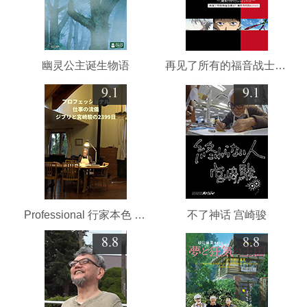
幽灵公主诞生物语
再见了所有的福音战士～庵野秀明的1214日～
9.1
9.1
Professional 行家本色 吉卜力与宫崎骏的2399天
不了神话 宫崎骏
8.8
8.8