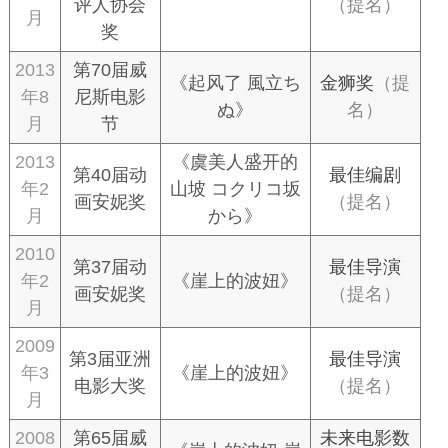
评人协会
（提名）
月
奖
2013
第70届威
《起风了 風立ち
金狮奖
（提
年8
尼斯电影
ぬ》
名）
月
节
2013
《虞美人盛开的
第40届动
最佳编剧
年2
山坡 コクリコ坂
画安妮奖
（提名）
月
から》
2010
第37届动
最佳导演
年2
《崖上的波妞》
画安妮奖
（提名）
月
2009
第3届亚洲
最佳导演
年3
《崖上的波妞》
电影大奖
（提名）
月
2008
第65届威
未来电影数