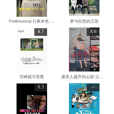
Professional 行家本色 庵野秀明特别篇
梦与狂想的王国
8.7
8.6
宫崎骏与苍鹭
虞美人盛开的山坡·父与子300天的战争
8.3
--