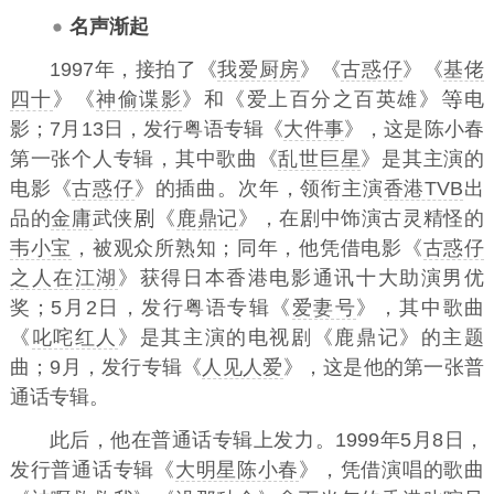
名声渐起
1997年，接拍了《
我爱厨房
》《
古惑仔
》《
基佬
四十
》《
神偷谍影
》和《爱上百分之百英雄》
电
影；7月13日，发行粤语专辑《
大件事
》，这是陈小春
第一张个人专辑，其中歌曲《
乱世巨星
》是其主演的
电影《
古惑仔
》的插曲。次年，领衔主演
香港TVB
出
品的
金庸
武侠
《
鹿鼎记
》，在剧中饰演古灵精怪的
韦小宝
，被观众所熟知；同年，他凭借电影《
古惑仔
之人在江湖
》获得日本香港电影通讯十大助演男优
奖；5月2日，发行粤语专辑《
爱妻号
》，其中歌曲
《
叱咤红人
》是其主演的电视剧《鹿鼎记》的主题
曲；9月，发行专辑《
人见人爱
》，这是他的第一张普
通话专辑。
此后，他在普通话专辑上发力。1999年5月8日，
发行普通话专辑《
大明星陈小春
》，凭借演唱的歌曲