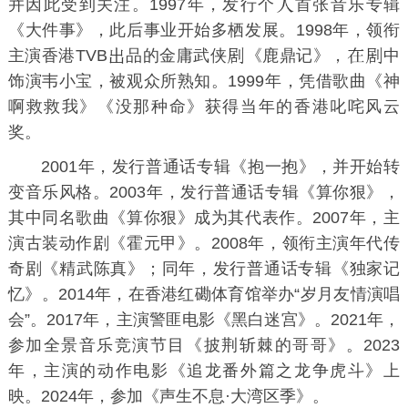
并因此受到关注。1997年，发行个
首张音乐专辑
《
大件事
》，此后事业开始多栖发展。1998年，领衔
主演
香港TVB
品的
金庸
武侠
《
鹿鼎记
》，
中
饰演
韦小宝
，被观众所熟知。1999年，凭借歌曲《
神
啊救救我
》《
没那种命
》获得当年的香港叱咤风云
奖。
2001年，发行普通话专辑《
抱一抱
》，并开始转
变音乐风格。2003年，发行普通话专辑《
算你狠
》，
其中同名歌曲《
算你狠
》成为其代表作。2007年，主
演古装动作剧《
霍元甲
》。2008年，领衔主演年代传
奇剧《
精武陈真
》；同年，发行普通话专辑《
独家记
忆
》。2014年，在
香港红磡体育馆
举办“岁月友情演唱
会”。2017年，主演警匪电影《
黑白迷宫
》。2021年，
参加全景音乐竞演节目《
披荆斩棘的哥哥
》。2023
年，主演的动作电影《
追龙番外篇之龙争虎斗
》上
映。2024年，参加《
声生不息·大湾区季
》。