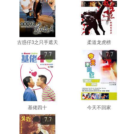
古惑仔3之只手遮天
柔道龙虎榜
7.7
7.7
基佬四十
今天不回家
7.7