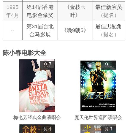
1995
第14届香港
《金枝玉
最佳新演员
年4月
电影金像奖
叶》
（提名）
第31届台北
最佳男配角
--
《晚9朝5》
金马影展
（提名）
陈小春电影大全
9.7
9.1
梅艳芳经典金曲演唱会
魔天伦世界巡回演唱会
8.4
8.3