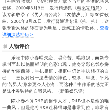
《
神啊救救我
》《
没那种命
》拿下当年的香港叱咤风
云奖。2000年6月8日，发行精选集《
精采完结篇
》，
该专辑收录了《
男人与公狗
》《
友情岁月
》等30首歌
曲。2001年3月26日，发行普通话专辑《
抱一抱
》，这
张专辑风格的转变更为明显，走纯正的情歌路…
查看
详细演艺经历 >
人物评价
乐坛中陈小春唱失恋、唱命苦、唱狼狈，而新专
辑封面却以艳丽鲜明的色彩出现，他身穿彩色线条拼
接的华丽西装，手执相框，相框中仍是手执相框的自
己……更反衬出一脸悲情的神色，憨厚、卑微、平凡
的“苦男人”形象更令人心疼，而这种苦中作乐的感觉正
是陈小春独特的自我风格。（新浪娱乐评）
陈小春不算R&B的创作人才，R&B也不是他的唯
一曲风，但是他将R&B诠释得却是非常到位，非常有