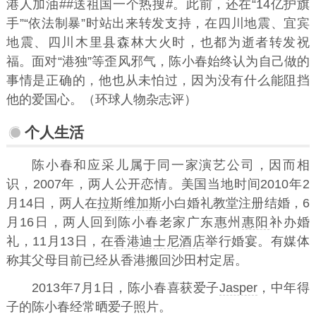
港人加油##送祖国一个热搜#。此前，还在“14亿护旗
手”“依法制暴”时站出来转发支持，在四川地震、宜宾
地震、四川木里县森林大火时，也都为逝者转发祝
福。面对“港独”等歪风邪气，陈小春始终认为自己做的
事情是正确的，他也从未怕过，因为没有什么能阻挡
他的爱国心。（环球人物杂志评）
个人生活
陈小春和应采儿属于同一家演艺公司，因而相
识，2007年，两人公开恋情。美国当地时间2010年2
月14日，两人在
拉斯维加斯
小白婚礼教堂注册结婚，6
月16日，两人回到陈小春老家广东惠州
惠阳
补办婚
礼，11月13日，在
香港迪士尼酒店
举行婚宴。有媒体
称其父母目前已经从香港搬回沙田村定居。
2013年7月1日，陈小春喜获爱子
Jasper
，中年得
子的陈小春经常晒爱子照片。