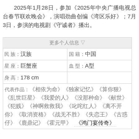
2025年1月28日，参加《
2025年中央广播电视总
台春节联欢晚会
》，演唱劲曲创编《
湾区乐好
》；7月
3日，参演的电视剧《
守诚者
》播出。
更多个人信息 ▽
汉族
中国
民 族：
国 籍：
巨蟹座
A型
星 座：
血 型：
178 cm
身 高：
《相依为命》《独家记忆》《算你狠》
代表作品：
《乱世巨星》《我爱的人》《没那种命》《献世》
《犯贱》《神啊救救我》《叱咤红人》《离不开
你》《取消资格》《战无不胜》《失恋王》《古惑
仔》《鹿鼎记》《霍元甲》
《鸿门宴传奇》