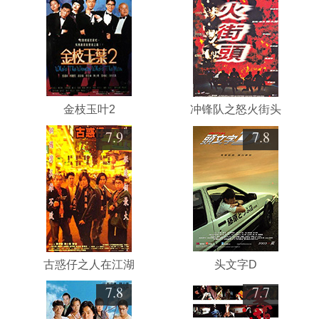
金枝玉叶2
冲锋队之怒火街头
7.9
7.8
古惑仔之人在江湖
头文字D
7.8
7.7