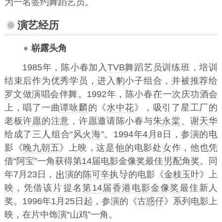
为一名签约舞蹈艺员。
演艺经历
崭露头角
1985年，陈小春加入
TVB
舞蹈艺员训练班，培训
结束后作为优秀学员，进入豹小子组合，并被推荐给
罗文
做演唱会伴舞。1992年，陈小春
一次庆功酒会
上，唱了一曲
谭咏麟
的《
水中花
》，吸引了星工厂的
老板
许愿
的注意，许愿邀请陈小春与
朱永棠
、
谢天华
给成了三
组合“
风火海
”。1994年4月8日，参演的电
影《
晚九朝五
》上映，这是
的电影处
作，他也凭
借“阿宝”一角获得第14届电影金像奖最佳
配角奖。同
年7月23日，
演的
陈可辛
执
的电影《
金枝玉叶
》上
映，凭借该
提名
第14届香港电影金像奖
最佳新人
奖。1996年1月25日起，参演的《
古惑仔
》系列电影上
映，在片中饰演“山鸡”一角。