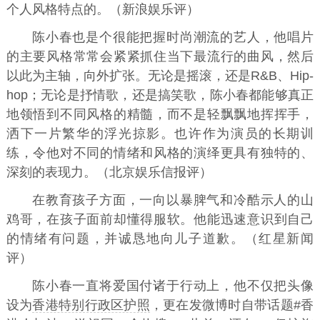
个人风格特点的。（新浪娱乐评）
陈小春也是个很能把握时尚潮流的艺人，他唱片
的主要风格常常会紧紧抓住当下最流行的曲风，然后
以此为主轴，向外扩张。无论是摇滚，还是R&B、Hip-
hop；无论是抒情歌，还是搞笑歌，陈小春都能够真正
地领悟到不同风格的精髓，而不是轻飘飘地挥挥手，
洒下一片繁华的浮光掠影。也许作为演员的长期训
练，令他对不同的情绪和风格的演绎更具有独特的、
深刻的表现力。（北京娱乐信报评）
在教育孩子方面，一向以暴脾气和冷酷示人的山
鸡哥，在孩子面前却懂得服软。他能迅速意识到自己
的情绪有问题，并诚恳地向儿子道歉。（红星新闻
评）
陈小春一直将爱国付诸于行动上，他不仅把头像
设为
香港特别行政区护照
，更在发微博时自带话题#香