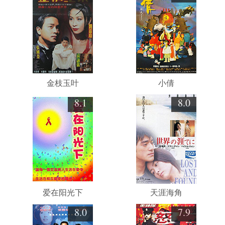
金枝玉叶
小倩
8.1
8.0
爱在阳光下
天涯海角
8.0
7.9