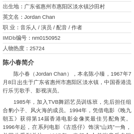
出生地：
广东省惠州市惠阳区淡水镇沙田村
英文名：
Jordan Chan
职 业：
音乐人 / 演员 / 配音 / 作者
IMDb编号：
nm0150952
人物热度：
25724
陈小春简介
陈小春（Jordan Chan），本名陈小臻，1967年7
月8日
生于广东省惠州市
惠阳区
淡水镇，中国香港流
行乐
歌手、影视演员。
1985年，加入
TVB
舞蹈艺员训练班，先后担任组
合
豹小子
、
风火海
的成员。1994年，凭借电影《
晚九
朝五
》获得
第14届香港电影金像奖
最佳
配角奖。
1996年起，
系列电影《
古惑仔
》饰演“
山鸡
”一角，