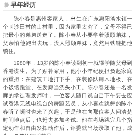
早年经历
陈小春是惠州客家
，
生
广东惠阳淡水镇一
个叫沙田村的山村里，因为家里太穷了，父母不得已
把最小的弟弟送走了。陈小春从小要学着照顾弟妹，
父亲怕
跑出去玩，没人照顾弟妹，竟然用铁链把他
锁住。
1980年，13岁的陈小春读到初一就辍学随父母到
香港谋生。为了贴补家用，他小小年纪便担负起家庭
的重担：在建筑工地打下手、在装修队铺木地板、在
小饭馆跑堂、在发廊当洗头小工。陈小春还是一名发
廊的学徒理发师时，一位客人随口说自己下午要去应
试香港无线电视台的舞蹈艺员，从小喜欢跳舞的陈小
春听了顿时也来了兴趣，于是他在向那位客人问清楚
时间地点后，也赶去参加考试。他在考场跳完几个指
定动作和自由发挥动作后，评委就当场录取了他，成