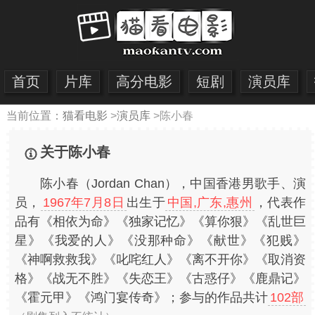
首页
片库
高分电影
短剧
演员库
当前位置：
猫看电影
>
演员库
>
陈小春
关于陈小春
陈小春（Jordan Chan），中国香港男歌手、演
员，
1967年7月8日
出生于
中国,广东,惠州
，代表作
品有《相依为命》《独家记忆》《算你狠》《乱世巨
星》《我爱的人》《没那种命》《献世》《犯贱》
《神啊救救我》《叱咤红人》《离不开你》《取消资
格》《战无不胜》《失恋王》《古惑仔》《鹿鼎记》
《霍元甲》《鸿门宴传奇》；参与的作品共计
102部