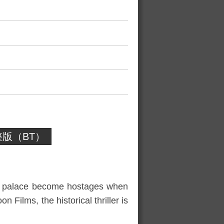
版（BT）
’s palace become hostages when
ilms, the historical thriller is