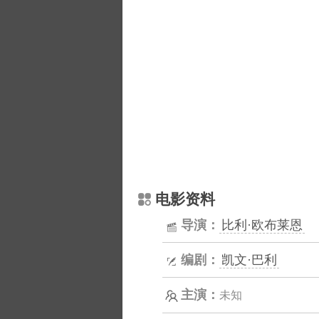
电影资料
导演：
比利·欧布莱恩
编剧：
凯文·巴利
主演：
未知