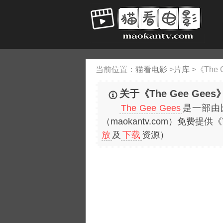
当前位置：
猫看电影
>
片库
>
《The 
关于《The Gee Gee
The Gee Gees
是一部由
（maokantv.com）免费
放
及
下载
资源）