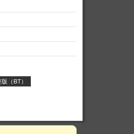
版（BT）