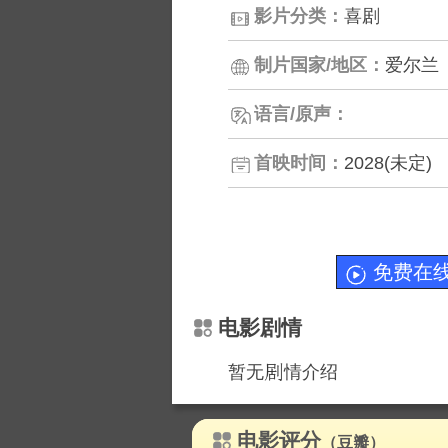
影片分类：
喜剧
制片国家/地区：
爱尔兰
语言/原声：
首映时间：
2028(未定)
免费在
电影剧情
暂无
情介绍
电影评分
（豆瓣）