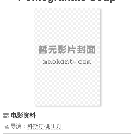
电影资料
导演：
科斯汀·谢里丹