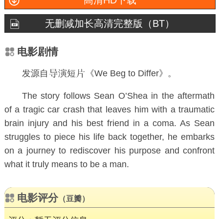
高清HD下载
无删减加长高清完整版（BT）
电影剧情
发源自
演短
《We Beg to Differ》。
The story follows Sean O’Shea in the aftermath
of a tragic car crash that leaves him with a traumatic
brain injury and his best friend in a coma. As Sean
struggles to piece his life back together, he embarks
on a journey to rediscover his purpose and confront
what it truly means to be a man.
电影评分
（豆瓣）