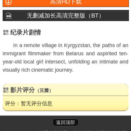
高清HD下载
无删减加长高清完整版（BT）
纪录片剧情
In a remote village in Kyrgyzstan, the paths of an
immigrant filmmaker from Belarus and aspirited ten-
year-old local girl intersect, unfolding an intimate and
visually rich cinematic journey.
影片评分
（豆瓣）
评分：暂无评分信息
返回顶部