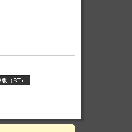
版（BT）