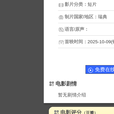
影片分类：
短片
制片国家/地区：
瑞典
语言/原声：
首映时间：
2025-10-
免费在
电影剧情
暂无
情介绍
电影评分
（豆瓣）