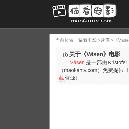
当前位置：
猫看电影
>
片库
>
《Väs
关于《Väsen》电影
Väsen
是一部由Kristo
（maokantv.com）免
载
资源）