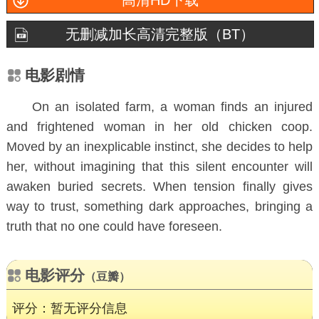
高清HD下载
无删减加长高清完整版（BT）
电影剧情
On an isolated farm, a woman finds an injured
and frightened woman in her old chicken coop.
Moved by an inexplicable instinct, she decides to help
her, without imagining that this silent encounter will
awaken buried secrets. When tension finally gives
way to trust, something dark approaches, bringing a
truth that no one could have foreseen.
电影评分
（豆瓣）
评分：暂无评分信息