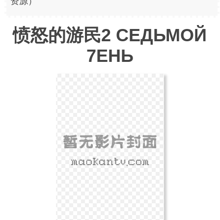
资源）
愤怒的游民2 СЕДЬМОЙ
7ЕНЬ