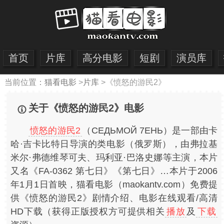
首页
片库
高分电影
短剧
演员库
当前位置：
猫看电影
>
片库
>
《愤怒的游民2》
关于《愤怒的游民2》电影
愤怒的游民2
（СЕДЬМОЙ 7ЕНЬ）是一部由卡
哈·吉卡比特日导演的类电影（俄罗斯），由弗拉基
米尔·弗德维琴可夫、玛利亚·巴洛史娜等主演，本片
又名《FA-0362 第七日》《第七日》…本片于2006
年1月1日首映，猫看电影（maokantv.com）免费提
供《愤怒的游民2》剧情介绍、电影在线观看/高清
HD下载（获得正版授权方可提供相关
播放
及
下载