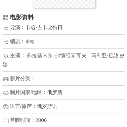
电影资料
导演：
卡哈·吉卡比特日
编剧：
未知
主演：
弗拉基米尔·弗德维琴可夫
玛利亚·巴洛史
娜
影片分类：
制片国家/地区：
俄罗斯
语言/原声：
俄罗斯语
首映时间：
2006