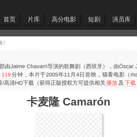
首页
片库
高分电影
短剧
演员库
隆》
由Jaime Chavarri导演的歌舞剧（西班牙），由Óscar Jaen
约
119
分钟，本片于2005年11月4日首映，猫看电影（mao
/高清HD下载（获得正版授权方可提供相关
播放
及
下载
卡麦隆 Camarón