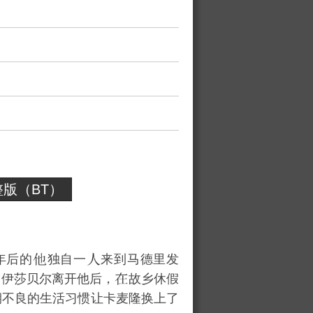
版（BT）
年后的
独自一
来到马德里发
友伊莎贝尔离开他后，
故乡休假
期不良的生活习惯让卡麦隆换上了