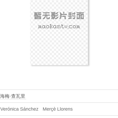
海梅·查瓦里
Verónica Sánchez
Merçè Llorens