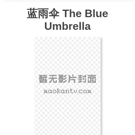
蓝雨伞 The Blue
Umbrella