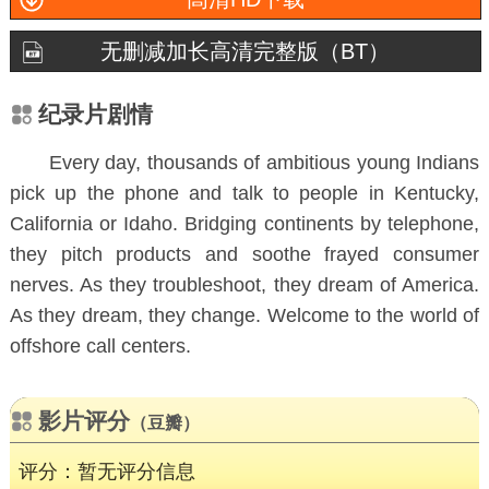
无删减加长高清完整版（BT）
纪录片剧情
Every day, thousands of ambitious young Indians
pick up the phone and talk to people in Kentucky,
California or Idaho. Bridging continents by telephone,
they pitch products and soothe frayed consumer
nerves. As they troubleshoot, they dream of America.
As they dream, they change. Welcome to the world of
offshore call centers.
影片评分
（豆瓣）
评分：暂无评分信息