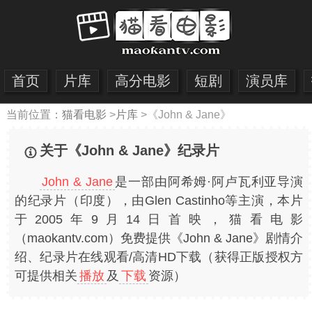
首页
片库
高分电影
短剧
演员库
当前位置：
猫看电影
>
片库
>
《John & Jane》
关于《John & Jane》纪录片
John & Jane
是一部由阿希姆·阿卢瓦利亚导演
的纪录片（印度），由Glen Castinho等主演，本片
于2005年9月14日首映，猫看电影
（maokantv.com）免费提供《John & Jane》剧情介
绍、纪录片在线观看/高清HD下载（获得正版授权方
可提供相关
播放
及
下载
资源）