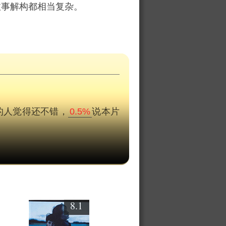
故事解构都相当复杂。
的人觉得还不错，
0.5%
说本片
8.1