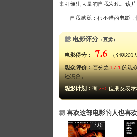
来引领
大量的自我发现。该
自我感觉：很不错的电影，
电影评分
（豆瓣）
7.6
电影得分：
（全网200
观众评价：
百分之
17.1
的观
还凑合。
观影计划：
有
285
位朋友表示
喜欢这部电影的人也喜
7.0