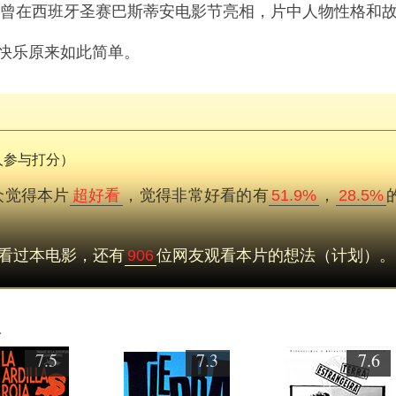
曾在西班牙圣赛巴斯蒂安电影节亮相，片中人物性格和
快乐原来如此简单。
人参与打分）
众觉得本片
超好看
，觉得非常好看的有
51.9%
，
28.5%
看过本电影，还有
906
位网友观看本片的想法（计划）。
欢
7.5
7.3
7.6