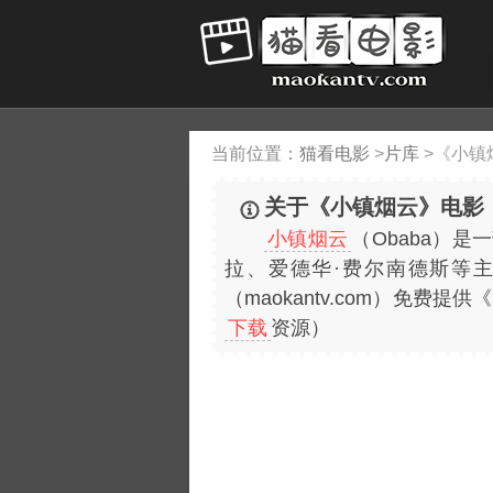
当前位置：
猫看电影
>
片库
>
《小镇
关于《小镇烟云》电影
小镇烟云
（Obaba）
拉、爱德华·费尔南德斯等
（maokantv.com）免
下载
资源）