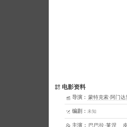
电影资料
导演：
蒙特克索·阿门达
编剧：
未知
主演：
巴巴拉·莱涅