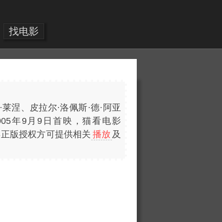
找电影
莱涅、皮拉尔·洛佩斯·德·阿亚
005年9月9日首映，猫看电影
获得正版授权方可提供相关
播放
及