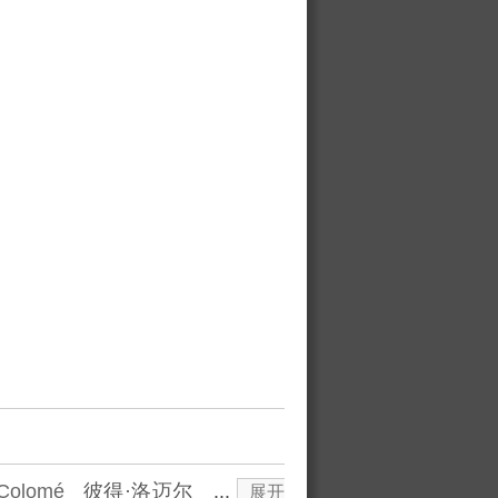
 Colomé
彼得·洛迈尔
...
展开