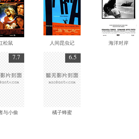
红松鼠
人间昆虫记
海洋对岸
7.7
6.5
者与小偷
橘子蜂蜜