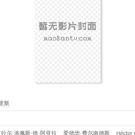
里斯
皮拉尔·洛佩斯·德·阿亚拉
爱德华·费尔南德斯
Héctor