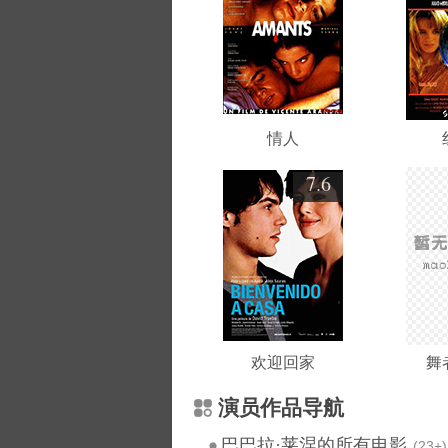
情人
7.6
欢迎回家
舞
演员作品导航
巴巴拉·莱涅的所有电影
(23+)