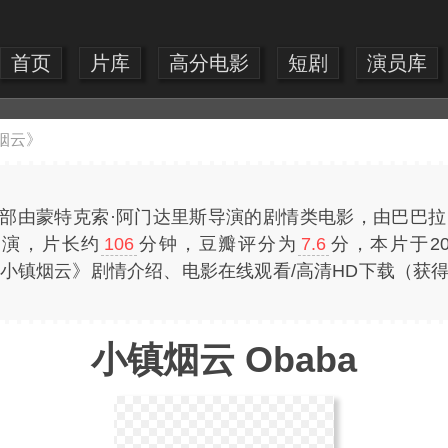
首页
片库
高分电影
短剧
演员库
烟云》
是一部由蒙特克索·阿门达里斯导演的剧情类电影，由巴巴拉·
主演，片长约
106
分钟，豆瓣评分为
7.6
分，本片于2
费提供《小镇烟云》剧情介绍、电影在线观看/高清HD下载（
小镇烟云 Obaba