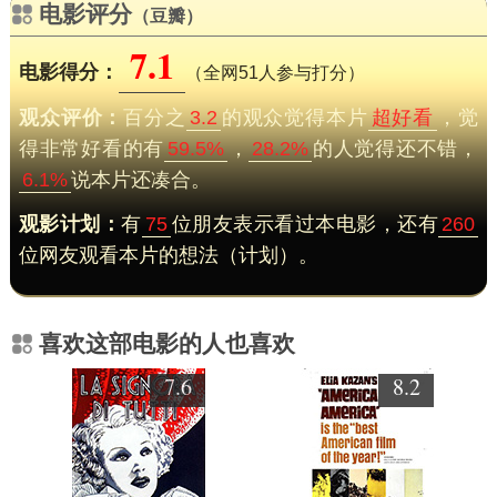
电影评分
（豆瓣）
7.1
电影得分：
（全网51人参与打分）
观众评价：
百分之
3.2
的观众觉得本片
超好看
，觉
得非常好看的有
59.5%
，
28.2%
的人觉得还不错，
6.1%
说本片还凑合。
观影计划：
有
75
位朋友表示看过本电影，还有
260
位网友观看本片的想法（计划）。
喜欢这部电影的人也喜欢
7.6
8.2