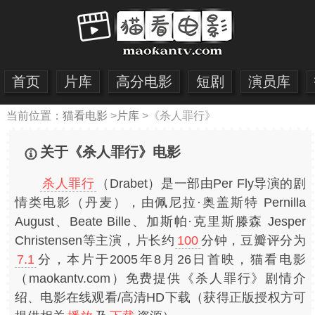
首页
片库
高分电影
短剧
演员库
当前位置：
猫看电影
>
片库
>
《杀人罪行》
关于《杀人罪行》电影
杀人罪行
（Drabet）是一部由Per Fly导演的剧
情类电影（丹麦），由佩尼拉·奥盖斯特 Pernilla
August、Beate Bille、加斯帕·克里斯滕森 Jesper
Christensen等主演，片长约
100
分钟，豆瓣评分为
7.1
分，本片于2005年8月26日首映，猫看电影
（maokantv.com）免费提供《杀人罪行》剧情介
绍、电影在线观看/高清HD下载（获得正版授权方可