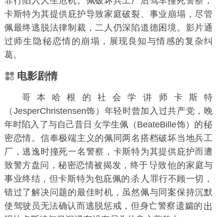
罪行陷入人生危机。佩破坏兵工厂后驾车撞死警察，
卡斯特为其提供庇护导致家庭破裂、事业崩塌，尽管
佩最终逃脱法律制裁，二人仍深陷道德困境。影片通
过师生隐
恋情的崩塌，展现良知与情感的复杂纠
葛。
电影剧情
哥本哈根的社会学
师卡斯特
（JesperChristensen饰）年轻时曾加入过共产党，晚
年时陷入了与自己昔日
学生佩（BeateBille饰）的
密恋情。信奉极端主义的佩同两名搭档破坏当地兵工
厂，逃逸时撞死一名警察，卡斯特为其提供庇护而遭
致警方盘问，秘密恋情被揭发，终于
致
的家庭与
事业终结，但卡斯特为包庇佩的
罪行不顾一切，
错过了解决问题的最佳时机，虽然佩与同案保持沉默
使驾驶员无法确认而逃脱惩戒，但身亡警察遗孀的