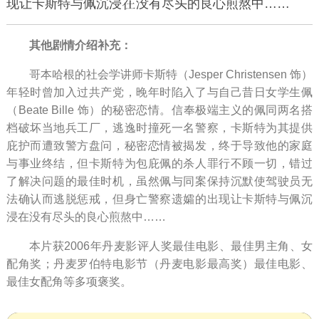
现让卡斯特与佩沉浸
没有尽头的良心煎熬中……
其他剧情介绍补充：
哥本哈根的社会学讲师卡斯特（Jesper Christensen 饰）
年轻时曾加入过共产党，晚年时陷入了与自己昔日女学生佩
（Beate Bille 饰）的秘密恋情。信奉极端主义的佩同两名搭
档破坏当地兵工厂，逃逸时撞死一名警察，卡斯特为其提供
庇护而遭致警方盘问，秘密恋情被揭发，终于导致他的家庭
与事业终结，但卡斯特为包庇佩的杀人罪行不顾一切，错过
了解决问题的最佳时机，虽然佩与同案保持沉默使驾驶员无
法确认而逃脱惩戒，但身亡警察遗孀的出现让卡斯特与佩沉
浸在没有尽头的良心煎熬中……
本片获2006年丹麦影评人奖最佳电影、最佳男主角、女
配角奖；丹麦罗伯特电影节（丹麦电影最高奖）最佳电影、
最佳女配角等多项褒奖。