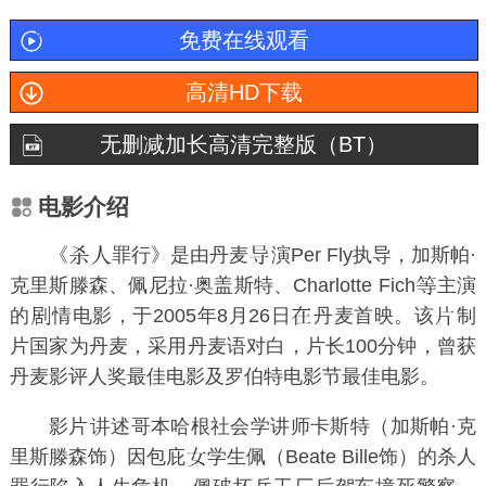
免费在线观看
高清HD下载
无删减加长高清完整版（BT）
电影介绍
《
罪行》是由
丹麦
演Per Fly执导，
加斯帕·
克里斯滕森
、
佩尼拉·奥盖斯特
、
Charlotte Fich
主演
的
情电影，于2005年8月26日
丹麦首映。该
制
片国家为丹麦，采用丹麦语对白，片长100分钟，曾获
丹麦影评人奖最佳电影及罗伯特电影节最佳电影。
影片
述
哥本哈根
社会学讲师卡斯特（加斯帕·克
里斯滕森饰）因包庇
学生佩（
Beate Bille
饰）的杀人