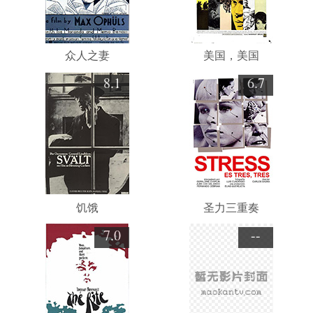
众人之妻
美国，美国
8.1
6.7
饥饿
圣力三重奏
7.0
--