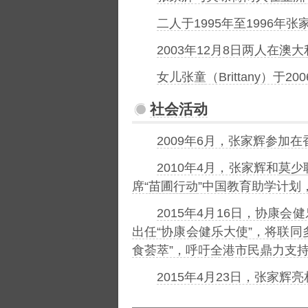
二人于1995年至1996年张
2003年12月8日两人在
澳大
女儿
张童
（Brittany）于2
社会活动
2009年6月，张家辉参加
2010年4月，张家辉和
莫少
席“
苗圃行动
”中国教育助学计划
2015年4月16日，协
出任“协康会健乐大使”，将联
食荟萃”，呼吁全港市民鼎力支
2015年4月23日，张家辉亮