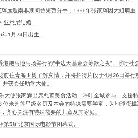
家辉远遁
南非
期间曾短暂分手，1996年张家辉因大姐病重
利亚
悉尼
结婚。
006年1月24日出生。
在香港跑马地马场举行的“半边天基金会筹款之夜”，呼吁社
聪
前往
青海
玉树
了解灾情，并将拍得片段于4月26日举行
，并获委任助学大使。
康会健乐大使张家辉出席慈善美食活动，呼吁全城参与，支援
同多位米芝莲星级名厨及本会的特殊需要学童，为地球蛋糕
持，齐心关注有特殊需要的儿童及其家庭。
相
第5届北京国际电影节
闭幕式。