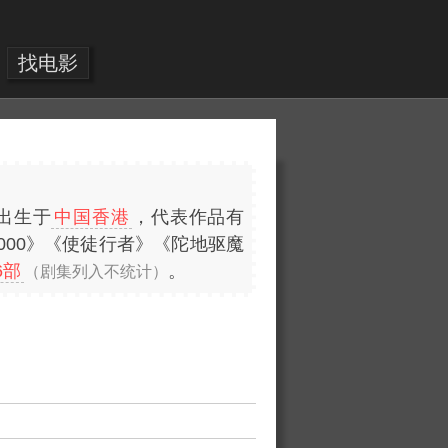
找电影
出生于
中国香港
，代表作品有
000》《使徒行者》《陀地驱魔
6部
。
（剧集列入不统计）