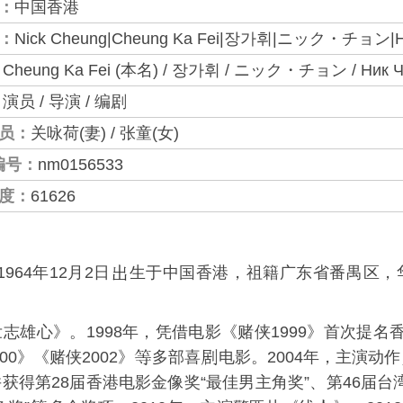
：
中国香港
：
Nick Cheung|Cheung Ka Fei|장가휘|ニック・チョン|Н
：
Cheung Ka Fei (本名) / 장가휘 / ニック・チョン / Ник Ч
：
演员 / 导演 / 编剧
员：
关咏荷(妻) / 张童(女)
编号：
nm0156533
度：
61626
1964年12月2日
生于
中国香港
，祖籍广东省番禺区，
壮志雄心
》。1998年，凭借电影《
赌侠1999
》首次提名
00
》《
赌侠2002
》
多部喜
电影。2004年，主演动作
并获得
第28届香港电影金像奖
“最佳男主角奖”、
第46届台