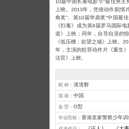
10届中国长春电影节
“最佳男主
上映。2013年，凭借动作
情
角奖”、
第10届华鼎奖
“中国最
《
扫毒
》成为第8届
罗马国际电
道
》上映；同年，自导自演的
《
低压槽：欲望之城
》上映。20
年，主演的犯罪动作片《
重生
》
法官
》上映。
渣渣辉
昵 称：
中国
国 籍：
O型
血 型：
香港皇家警察少年训
毕业院校：
《证人》
《大
代表作品：