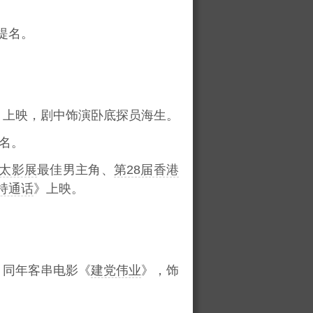
提名。
》上映，剧中饰演卧底探员海生。
名。
亚太影展
最佳男主角、
第28届香港
持通话
》上映。
；同年客串电影《
建党伟业
》，饰