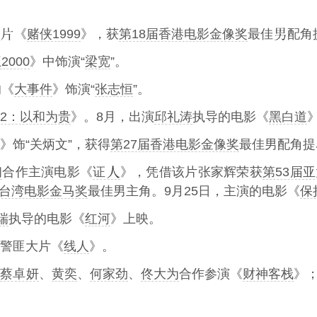
《
赌侠1999
》，获
第18届香港电影金像奖
最佳
配角
000
》中饰演“
梁宽
”。
的《
大事件
》饰演“
张志恒
”。
2：以和为贵
》。8月，出演
邱礼涛
执导的电影《
黑白道
》饰“关炳文”，获得
第27届香港电影金像奖
最佳男配角提
初
合作主演电影《
证
》，凭借该片张家辉荣获
第53届
届台湾电影金马奖
最佳男主角。9月25日，主演的电影《
保
瑞
执导的电影《
红河
》上映。
警匪大片《
线人
》。
、
蔡卓妍
、
黄奕
、
何家劲
、
佟大为
合作参演《
财神客栈
》