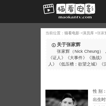
当前位置：
猫看电影
>
演员库
>
张家
关于张家辉
张家辉（Nick Cheu
《证人》《大事件》《激战》《
人》《低压槽：欲望之城》《
性 别
出生时