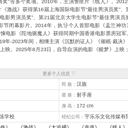
角奖”
多个奖项。2010年，主演警匪片《
线
》。20
片《
激战
》获得
第16届上海国际电影节
“最佳男演员奖”、
佳电影男演员奖”、
第21届北京大学生电影节
“最佳男演员
影节
闭幕影片。2014年，执
个人首部电影《
盂兰神功
惊悚电影《
陀地驱魔人
》获得同期中国香港电影票房冠军。
19年-2023年间，相继主演《
沉默的证人
》《
催眠·裁决
》
上映。2025年8月23日，自导自演的电影《
赎梦
》上映
更多个人信息 ▽
汉族
民 族：
射手座
星 座：
172 cm
身 高：
练学校
宇乐乐文化传媒有
经纪公司：
事件》
《激战》
《大追捕》
《赤道》
《线人》