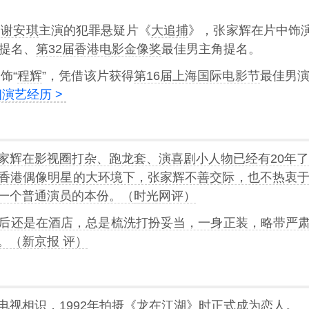
、
谢安琪
主演的犯罪悬疑片《
大追捕
》，张家辉在片中饰
提名、
第32届香港电影金像奖
最佳男主角提名。
饰“
程辉
”，凭借该片获得
第16届上海国际电影节
最佳男
演艺经历 >
家辉在影视圈打杂、跑龙套、演喜剧小人物已经有20年了，
香港偶像明星的大环境下，张家辉不善交际，也不热衷于
一个普通演员的本份。（
时光网
评）
后还是在酒店，总是梳洗打扮妥当，一身正装，略带严
。（新京报 评）
电视
相识，1992年拍摄《
龙在江湖
》时正式成为恋人。