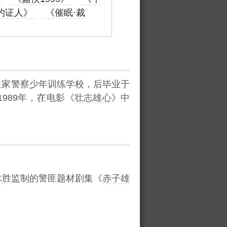
的证人》
《催眠·裁
皇家警察少年训练学校，后毕业于
989年，
电影《
壮志雄心
》中
木胜
监制的警匪题材剧集《
赤子雄