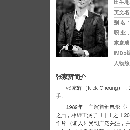
出生地
英文名
别 名
职 业
家庭成
IMDb
人物热
张家辉简介
张家辉（Nick Cheung），
手。
1989年，主演首部电影《
之后，相继主演了《
千王之王20
作
《
证
》受到广泛关注，