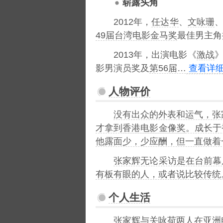
崭露头角
2012年，
任达华
、
文咏珊
49届台湾电影金马奖
最佳男主角
2013年，出演电影《
激战
》
影男演员奖及
第56届…
查看详细
人物评价
没有出众的外表和运气，张
才拿到
香港电影金像奖
。成长于
他露面少，少应酬，但一直做着
张家辉无论采访是在台前幕
有板有眼的人，或者说比较传统
个人生活
张家辉与
关咏荷
两人在
亚洲