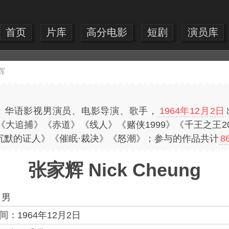
首页
片库
高分电影
短剧
演员库
辉
ng），华语影视男演员、电影导演、歌手，
1964年12月2日
大追捕》《赤道》《线人》《赌侠1999》《千王之王2
沉默的证人》《催眠·裁决》《怒潮》；参与的作品共计
8
张家辉 Nick Cheung
：
男
间：
1964年12月2日