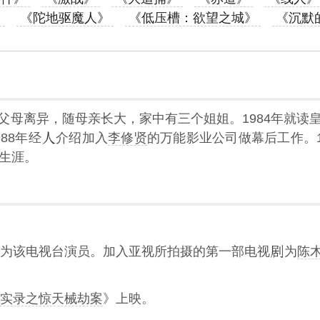
》
《陀地驱魔人》
《低压槽：欲望之城》
《沉默
父母离异，随母亲长大，家中有三个姐姐。1984年就读
88年经
介绍加入
李修贤
的万能影业公司做幕后工作。1
生涯。
为该电视台演员。加入亚视所拍摄的第一部电视
为
陈
实录之惊天械劫案
》上映。