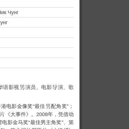
ик Чунг
унг
华语影视
演员、电影
演、歌
香港电影金像奖
“最佳
配角奖”；
《
大事件
》。2008年，凭借动
湾电影金马奖
“最佳男主角奖”、
第