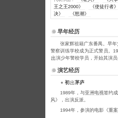
王之王2000》
《使徒行者
决》
《怒潮》
早年经历
张家辉祖籍广东番禺。早年
警察训练学校成为正式警员。19
演少年警校学员，开始其演员
演艺经历
初
茅庐
1989年，与
亚洲电视
签约成
风
》，出演反派。
1994年，参演的电影《
重案