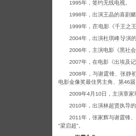
1995年，签约
无线电视
。
1998年，出演
王晶
的喜剧赌
1999年，
电影《
千王之王2
2004年，出演
杜琪峰
演
2006年，主演电影《
黑社会
2007年，在电影《
出埃及记
2008年，与
谢霆锋
、
张静
电影金像奖
最佳男主角、
第46
2009年4月10日，主演
章家
2010年，出演
林超贤
执导的
2011年，张家辉与谢霆锋
“
梁启超
”。