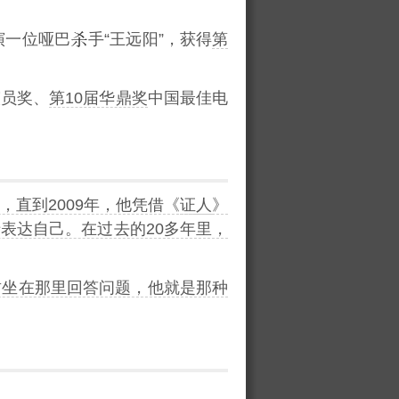
演一位哑巴
手“王远阳”，获得
第
演员奖、
第10届华鼎奖
中国最佳电
直到2009年，他凭借《
证人
》
表达自己。在过去的20多年里，
肃坐在那里回答问题，他就是那种