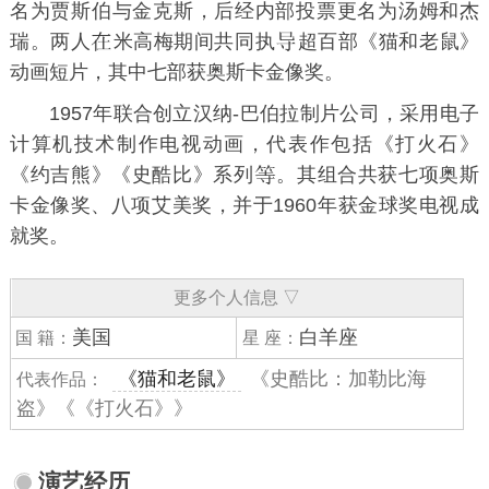
名为贾斯伯与金克斯，后经内部投票更名为汤姆和杰
瑞。两人
米高梅期间共同执
超百部《
猫和老鼠
》
动画短片，其中七部获
奥斯卡金像奖
。
1957年联合创立汉纳-巴伯拉制片公司，采用电子
计算机技术制作电视动画，代表作包括《打火石》
《约吉熊》《
史酷比
》系列
。其组合共获七项奥斯
卡金像奖、八项
艾美奖
，并于1960年获
金球奖
电视成
就奖。
更多个人信息 ▽
美国
白羊座
国 籍：
星 座：
《猫和老鼠》
《史酷比：加勒比海
代表作品：
盗》《《打火石》》
演艺经历