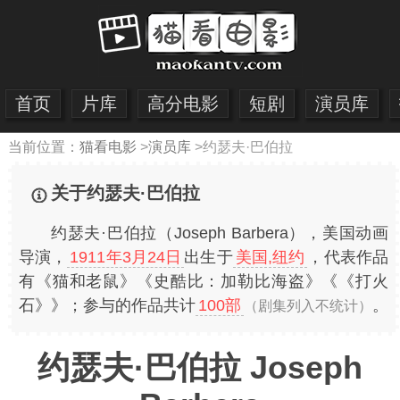
首页
片库
高分电影
短剧
演员库
当前位置：
猫看电影
>
演员库
>
约瑟夫·巴伯拉
关于约瑟夫·巴伯拉
约瑟夫·巴伯拉（Joseph Barbera），美国动画
导演，
1911年3月24日
出生于
美国,纽约
，代表作品
有《猫和老鼠》《史酷比：加勒比海盗》《《打火
石》》；参与的作品共计
100部
。
（剧集列入不统计）
约瑟夫·巴伯拉 Joseph