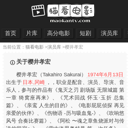
首页
片库
高分电影
短剧
演员库
当前位置：
猫看电影
>
演员库
>
樱井孝宏
关于樱井孝宏
樱井孝宏（Takahiro Sakurai）
1974年6月13日
出生于
日本,冈崎
，，职业是配音、演员、导演、音
乐人，参与的作品有《鬼灭之刃 剧场版 无限城篇 第
一章 猗窝座再来》、《咒术回战 怀玉·玉折 总集
篇》、《亲鸾 人生的目的》、《电影屁屁侦探 再见
亲爱的伙伴》、《伤物语 -历与吸血鬼-》、《吹响悠
风号 合奏比赛篇》、《阿松 〜魂之章鱼烧派对与传