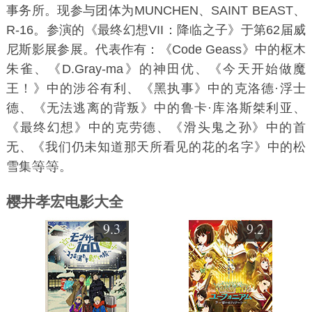
事务所。现参与团体为MUNCHEN、SAINT BEAST、
R-16。参演的《最终幻想VII：降临之子》于第62届威
尼斯影展参展。代表作有：《Code Geass》中的枢木
朱雀、《D.Gray-ma》的神田优、《今天开始做魔
王！》中的涉谷有利、《黑执事》中的克洛德·浮士
德、《无法逃离的背叛》中的鲁卡·库洛斯桀利亚、
《最终幻想》中的克劳德、《滑头鬼之孙》中的首
无、《我们仍未知道那天所看见的花的名字》中的松
雪集
。
樱井孝宏电影大全
9.3
9.2