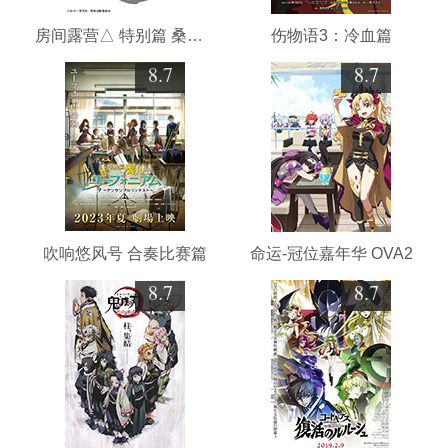
房间露营△ 特别篇 桑拿和餐食和三轮摩托
伤物语3：冷血篇
8.7
8.7
吹响悠风号 合奏比赛篇
命运-冠位嘉年华 OVA2
8.7
8.7