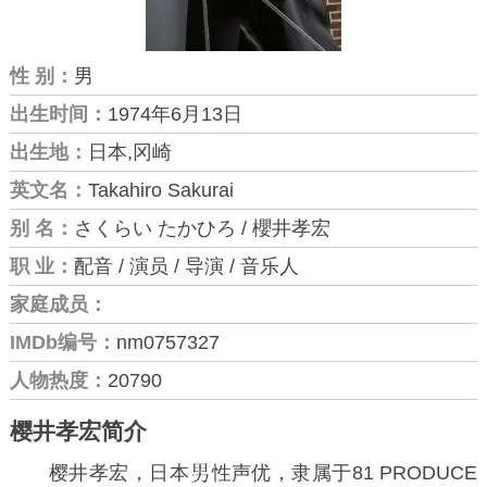
性 别：
男
出生时间：
1974年6月13日
出生地：
日本,冈崎
英文名：
Takahiro Sakurai
别 名：
さくらい たかひろ / 櫻井孝宏
职 业：
配音 / 演员 / 导演 / 音乐人
家庭成员：
IMDb编号：
nm0757327
人物热度：
20790
樱井孝宏简介
樱井孝宏，日本
性声优，隶属于81 PRODUCE