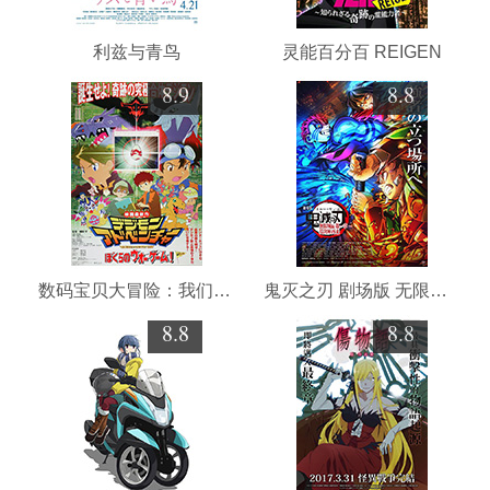
利兹与青鸟
灵能百分百 REIGEN
8.9
8.8
数码宝贝大冒险：我们的战争游戏！
鬼灭之刃 剧场版 无限城篇 第一章 猗窝座再来
8.8
8.8