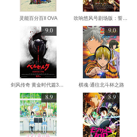
灵能百分百II OVA
吹响悠风号剧场版：誓言的终章
9.0
9.0
剑风传奇 黄金时代篇3：降临
棋魂·通往北斗杯之路
8.9
8.9