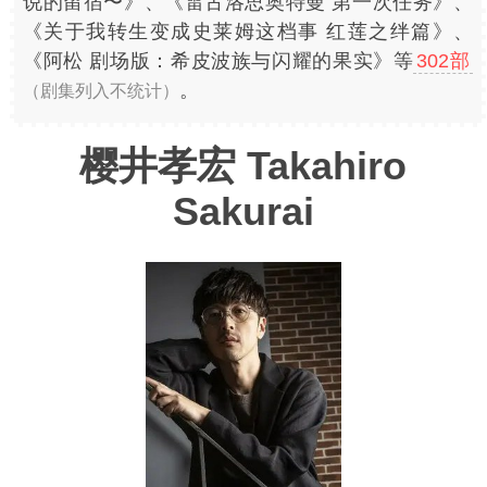
说的留宿〜》、《雷古洛思奥特曼 第一次任务》、
《关于我转生变成史莱姆这档事 红莲之绊篇》、
《阿松 剧场版：希皮波族与闪耀的果实》等
302部
。
（剧集列入不统计）
樱井孝宏 Takahiro
Sakurai