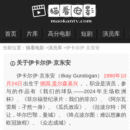
首页
片库
高分电影
短剧
演员库
当前位置：
猫看电影
>
演员库
>
伊卡尔伊·京东安
关于伊卡尔伊·京东安
伊卡尔伊·京东安（Ilkay Gundogan）
1990年10
月24日
出生于
德国,盖尔森基兴
，，职业是演员，参
与的作品有《我们的球队——2024年主场欧洲
杯》、《菲尔福登纪录片：我们的菲尔》、《阿尔瓦
雷斯：孑然一身》、《瓜氏效应》、《拉波尔特：阿
让，毕尔巴鄂，曼城》、《终点波尔图：难以想象的
欧冠旅程》、《众志成城》。