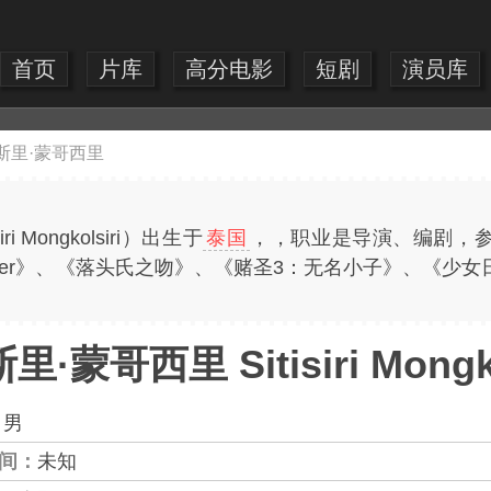
首页
片库
高分电影
短剧
演员库
斯里·蒙哥西里
i Mongkolsiri）出生于
泰国
，，职业是导演、编剧，
Amber》、《落头氏之吻》、《赌圣3：无名小子》、《
·蒙哥西里 Sitisiri Mongko
：
男
间：
未知