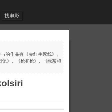
找电影
参与的作品有《赤红生死线》、
少女日记》、《枪和枪》、《绿茶和
lsiri