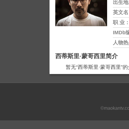
出生地
英文名
职 业
IMDb
人物热
西蒂斯里·蒙哥西里简介
暂无“西蒂斯里·蒙哥西里”的介
©maokantv.