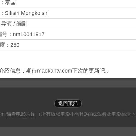
：
泰国
：
Sitisiri Mongkolsiri
：
导演 / 编剧
编号：
nm10041917
度：
250
绍信息，期待maokantv.com下次的更新吧..
返回顶部
com
猫看电影片库
（所有版权电影不含HD在线观看及电影高清下