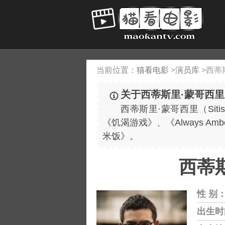
当前位置：
猫看电影
>
演员库
>
西蒂
关于西蒂斯里·蒙哥西里
西蒂斯里·蒙哥西里（Sitisir
《饥渴游戏》、《Always 
米饭》。
西蒂斯里
性 别
出生时