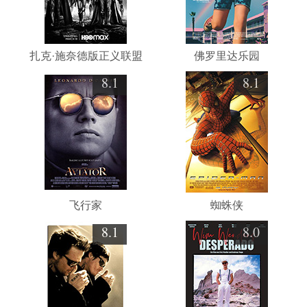
扎克·施奈德版正义联盟
佛罗里达乐园
8.1
8.1
飞行家
蜘蛛侠
8.1
8.0