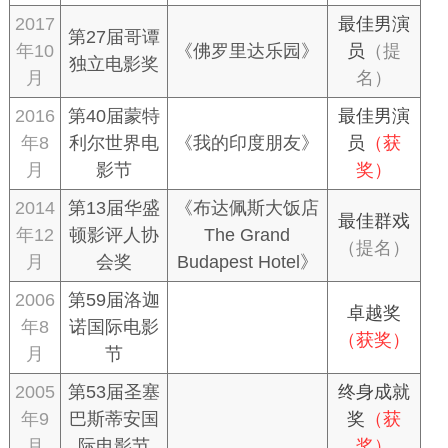
2017
最佳男演
第27届哥谭
年10
《佛罗里达乐园》
员
（提
独立电影奖
月
名）
2016
第40届蒙特
最佳男演
年8
利尔世界电
《我的印度朋友》
员
（获
月
影节
奖）
2014
第13届华盛
《布达佩斯大饭店
最佳群戏
年12
顿影评人协
The Grand
（提名）
月
会奖
Budapest Hotel》
2006
第59届洛迦
卓越奖
年8
诺国际电影
（获奖）
月
节
2005
第53届圣塞
终身成就
年9
巴斯蒂安国
奖
（获
月
际电影节
奖）