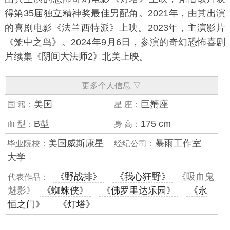
得第35届独立精神奖最佳男配角。2021年，由其出演
的喜剧电影《
法兰西特派
》上映。2023年，主演影片
《笼中之鸟》。2024年9月6日，参演的奇幻恐怖喜剧
片续集《
阴间大法师2
》北美上映。
更多个人信息 ▽
美国
巨蟹座
国 籍：
星 座：
B型
175 cm
血 型：
身 高：
美国威斯康星
暴雨工作室
毕业院校：
经纪公司：
大学
《野战排》
《我心狂野》
《吸血鬼
代表作品：
魅影》
《蜘蛛侠》
《佛罗里达乐园》
《永
恒之门》
《灯塔》