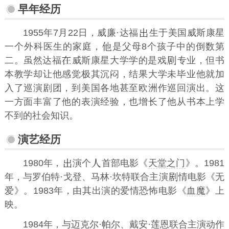
早年经历
1955年7月22日，威廉·达福
生于美国威斯康星
一个外科医生的家庭，
是父母8个孩子中的倒数第
二。虽然达福
威斯康星大学学的是戏
专业，但书
本教学却让他感觉极其沉闷，结果大学未毕业他就加
入了巡演剧团，到美国各地甚至欧洲作巡回演出。这
一方面丰富了他的表演经验，也增长了他从书本上学
不到的社会知识。
演艺经历
1980年，
演个
首部电影《
天堂之门
》。1981
年，与罗伯特·戈登、马林·坎特联合主演
情电影《无
爱》。1983年，由其出演的爱情恐怖电影《
血魔
》上
映。
1984年，与
迈克尔·帕尔
、
戴安·莲恩
联合主演动作