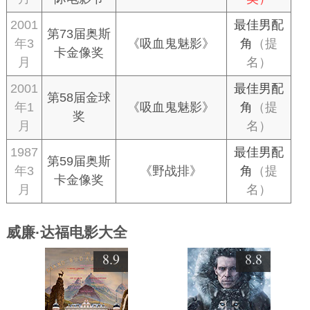
2001
最佳男配
第73届奥斯
年3
《吸血鬼魅影》
角
（提
卡金像奖
月
名）
2001
最佳男配
第58届金球
年1
《吸血鬼魅影》
角
（提
奖
月
名）
1987
最佳男配
第59届奥斯
年3
《野战排》
角
（提
卡金像奖
月
名）
威廉·达福电影大全
8.9
8.8