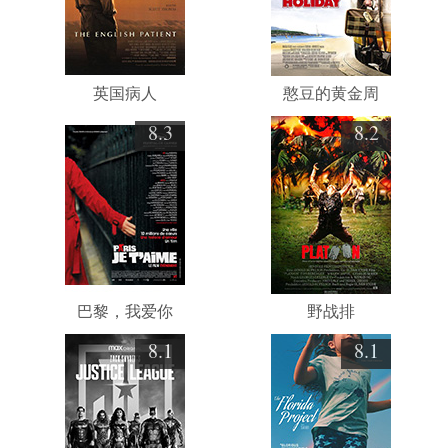
英国病人
憨豆的黄金周
8.3
8.2
巴黎，我爱你
野战排
8.1
8.1