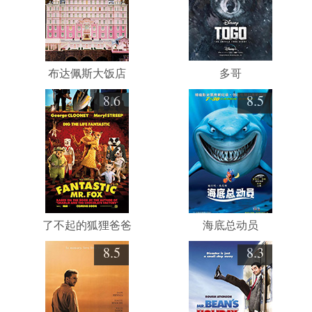
布达佩斯大饭店
多哥
8.6
8.5
了不起的狐狸爸爸
海底总动员
8.5
8.3