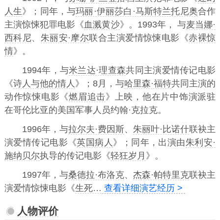
人生
》；同年，与
玛丽·伊丽莎白·马斯特兰托尼奥
合作
主演惊悚犯罪电影《
血溅黄沙
》。1993年， 与
麦当娜·
西科尼
、
朱丽安·摩尔
联合主演爱情惊悚电影《
赤裸惊
情
》。
1994年，与
米兰达·理查森
共同主演爱情传记电影
《
诗人与他的情人
》；8月，与
哈里森·福特
共同主演的
动作惊悚电影《
燃眉追击
》上映，他在片中饰演派驻
在哥伦比亚的美国军事人员约翰·克拉克。
1996年，与
拉尔夫·费因斯
、
朱丽叶·比诺什
联袂主
演爱情传记电影《
英国病人
》；同年，出演由
朱利安·
施纳贝尔
执导的传记电影《
轻狂岁月
》。
1997年，与
桑德拉·布洛克
、
杰森·帕特里克
联袂主
演爱情惊悚电影《
生死…
查看详细演艺经历 >
人物评价