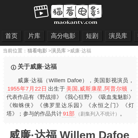
首页
片库
高分电影
短剧
演员库
当前位置：
猫看电影
>
演员库
>
威廉·达福
关于威廉·达福
威廉·达福（Willem Dafoe），美国影视演员，
1955年7月22日
出生于
美国,威斯康星,阿普尔顿
，
代表作品有《野战排》《我心狂野》《吸血鬼魅影》
《蜘蛛侠》《佛罗里达乐园》《永恒之门》《灯
塔》；参与的作品共计
91部
。
（剧集列入不统计）
威廉·达福 Willem Dafoe