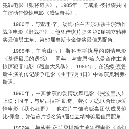
犯罪电影《
狠将奇兵
》。1985年，与
威廉·彼得森
共同
主演动作惊悚电影《
威猛奇兵
》。
1986年，与
查理·辛
、
汤姆·伯兰吉尔
联袂主演动作
战争电影《
野战排
》，
凭借该
提名第2届独立精神
奖最佳
主角、第59届奥斯卡金像奖最佳男配角。
1988年，主演由
马丁·斯科塞斯
执
的剧情电影
《
基督最后的诱惑
》；同年，与
吉恩·哈克曼
合作主演
惊悚犯罪电影《烈血大风暴》。1989年，
汤姆·克鲁
斯
主演的传记战争电影《
生于7月4日
》中饰演奥利弗·
斯通。
1990年，由其参演的爱情歌舞电影《
哭泣宝贝
》
上映；同年，与
尼古拉斯·凯奇
、
劳拉·邓恩
联合出演爱
情电影《
我心狂野
》，他在片中饰演贩毒团伙成员鲍
比·佩鲁，凭借该片提名第6届独立精神奖最佳男配角。
1992年，与
苏珊·萨兰登
搭档主演犯罪电影《
迷幻