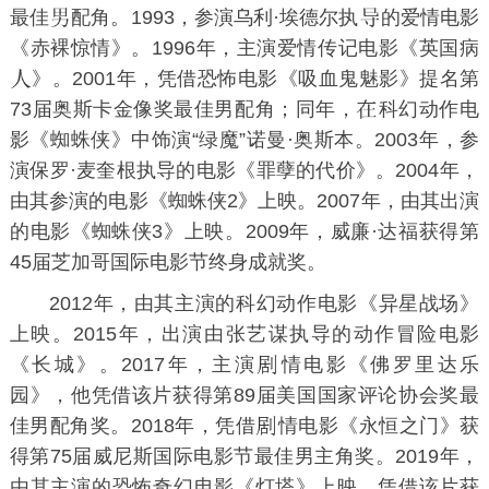
最佳
配角。1993，参演乌利·埃德尔执
的爱情电影
《赤裸惊情》。1996年，主演爱情传记电影《
英国病
》。2001年，凭借恐怖电影《
吸血鬼魅影
》提名第
73届奥斯卡金像奖最佳男配角；同年，
科幻动作电
影《
蜘蛛侠
》中饰演“绿魔”诺曼·奥斯本。2003年，参
演保罗·麦奎根执导的电影《罪孽的代价》。2004年，
由其参演的电影《
蜘蛛侠2
》上映。2007年，由其出演
的电影《
蜘蛛侠3
》上映。2009年，威廉·达福获得第
45届芝加哥国际电影节终身成就奖。
2012年，由其主演的科幻动作电影《
异星战场
》
上映。2015年，出演由
张艺谋
执导的动作冒险电影
《
长城
》。2017年，主演
情电影《
佛罗里达乐
园
》，他凭借该片获得第89届美国国家评论协会奖最
佳男配角奖。2018年，凭借
情电影《
永恒之门
》获
得第75届威尼斯国际电影节最佳男主角奖。2019年，
由其主演的恐怖奇幻电影《
灯塔
》上映，凭借该片获