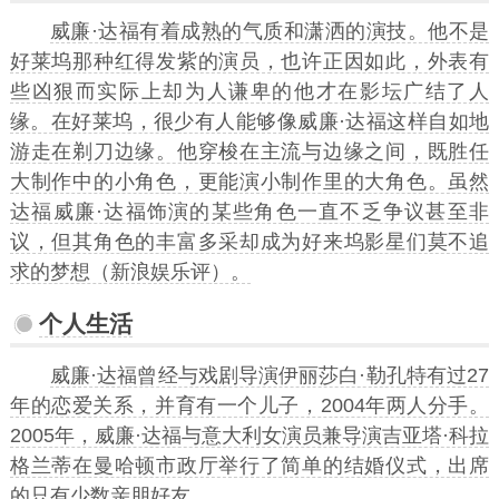
威廉·达福有着成熟的气质和潇洒的演技。他不是
好莱坞那种红得发紫的演员，也许正因如此，外表有
些凶狠而实际上却为人谦卑的他才在影坛广结了人
缘。在好莱坞，很少有人能够像威廉·达福这样自如地
游走在剃刀边缘。他穿梭在主流与边缘之间，既胜任
大制作中的小角色，更能演小制作里的大角色。虽然
达福威廉·达福饰演的某些角色一直不乏争议甚至非
议，但其角色的丰富多采却成为好来坞影星们莫不追
求的梦想（新浪娱乐评）。
个人生活
威廉·达福曾经与戏剧导演伊丽莎白·勒孔特有过27
年的恋爱关系，并育有一个儿子，2004年两人分手。
2005年，威廉·达福与意大利女演员兼导演吉亚塔·科拉
格兰蒂在曼哈顿市政厅举行了简单的结婚仪式，出席
的只有少数亲朋好友。