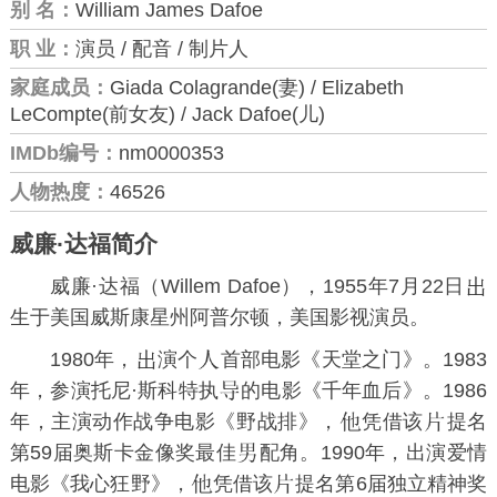
别 名：
William James Dafoe
职 业：
演员 / 配音 / 制片人
家庭成员：
Giada Colagrande(妻) / Elizabeth
LeCompte(前女友) / Jack Dafoe(儿)
IMDb编号：
nm0000353
人物热度：
46526
威廉·达福简介
威廉·达福（Willem Dafoe），1955年7月22日
生于美国威斯康星州阿普尔顿，美国影视演员。
1980年，
演个
首部电影《
天堂之门
》。1983
年，参演托尼·斯科特执
的电影《千年血后》。1986
年，主演动作战争电影《
野战排
》，
凭借该
提名
第59届奥斯卡金像奖最佳
配角。1990年，出演爱情
电影《
我心狂野
》，
凭借该
提名第6届独立精神奖