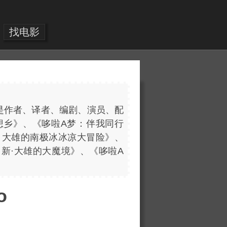
找电影
是作者、译者、编剧、演员、配
想乡》、《哆啦A梦：伴我同行
：大雄的南极冰冰凉大冒险》、
新·大雄的大魔境》、《哆啦A
o