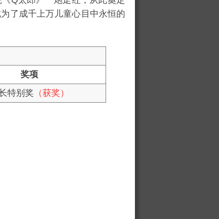
年凭《Q太郎》一炮走红，从此奠定
成为了成千上万儿童心目中永恒的
奖项
长特别奖
（获奖）