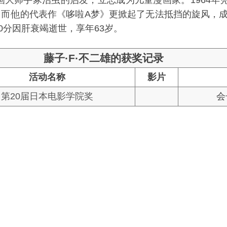
漫画大师手冢治虫的启发，立志成为儿童漫画家。1964
，而
的代表作《哆啦A梦》更掀起了无法抵挡的旋风，
时10分因肝衰竭逝世，享年63岁。
藤子·F·不二雄的获奖记录
活动名称
影片
第20届日本电影学院奖
会