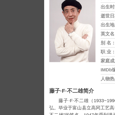
出生时
逝世日
出生地
英文名
别 名
职 业
家庭成
IMDb
人物热
藤子·F·不二雄简介
藤子·F·不二雄（1933~19
弘。毕业于富山县立高冈工艺高