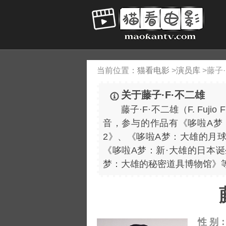
当前位置：
猫看电影
>
演员库
>
藤子·
关于藤子·F·不二雄
藤子·F·不二雄（F. Fujio F
音，参与的作品有《哆啦A梦
2》、《哆啦A梦：大雄的月
《哆啦A梦：新·大雄的日本
梦：大雄的秘密道具博物馆》
性 别