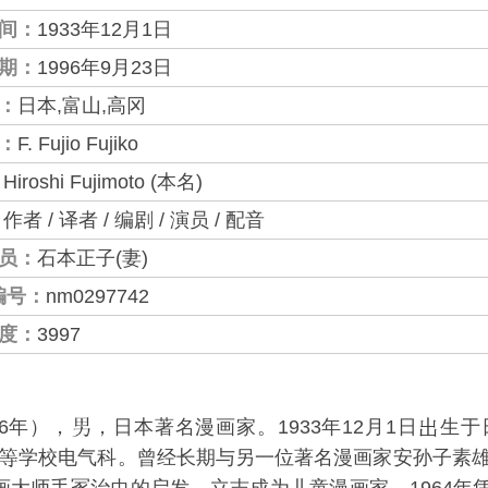
间：
1933年12月1日
期：
1996年9月23日
：
日本,富山,高冈
：
F. Fujio Fujiko
：
Hiroshi Fujimoto (本名)
：
作者 / 译者 / 编剧 / 演员 / 配音
员：
石本正子(妻)
编号：
nm0297742
度：
3997
96年），
，日本著名漫画家。1933年12月1日
生于
学校电气科。曾经长期与另一位著名漫画家安孙子素雄