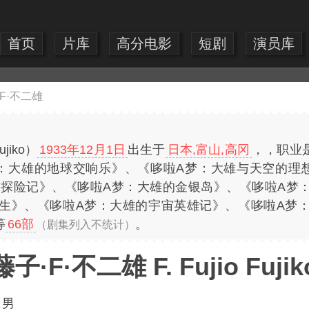
首页
片库
高分电影
短剧
演员库
F·不二雄
ujiko）
1933年12月1日
出生于
日本,富山,高冈
，，职业
：大雄的地球交响乐》、《哆啦A梦：大雄与天空的理
球探险记》、《哆啦A梦：大雄的金银岛》、《哆啦A梦
诞生》、《哆啦A梦：大雄的宇宙英雄记》、《哆啦A梦：
等
66部
。
（剧集列入不统计）
藤子·F·不二雄 F. Fujio Fujik
：
男