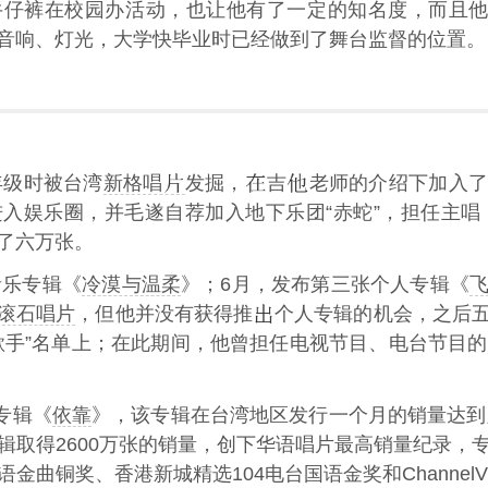
仔裤在校园办活动，也让他有了一定的知名度，而且他
音响、灯光，大学快毕业时已经做到了舞台监督的位置。
年级时被台湾
新格唱
发掘，
吉
老师的介绍下加入了
入娱乐圈，并毛遂自荐加入地下乐团“赤蛇”，担任主唱
了六万张。
音乐专辑《
冷漠与温柔
》；6月，发布第三张个人专辑《
滚石唱片
，但他并没有获得推
个人专辑的机会，之后
歌手”名单上；在此期间，他曾担任电视节目、电台节目
乐专辑《
依靠
》，该专辑在台湾地区发行一个月的销量达到六
辑取得2600万张的销量，创下华语唱片最高销量纪录，
曲铜奖、香港新城精选104电台国语金奖和ChannelV