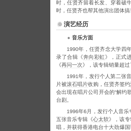
时，任贤齐留着长发、穿着破牛
时，任贤齐也帮其他演出团体搞
演艺经历
音乐方面
1990年，任贤齐念大学四
录了合辑《
奔向彩虹
》，正式进
《
再问一次
》，该专辑销量超过
1991年，发行个人第二张
片被
滚石唱片
收购，任贤齐签约
会出现在唱片公司开会的“解约
台剧。
1996年6月，发行个人音
五张音乐专辑《
心太软
》，该专
唱，并获得香港电台十大劲爆国语金