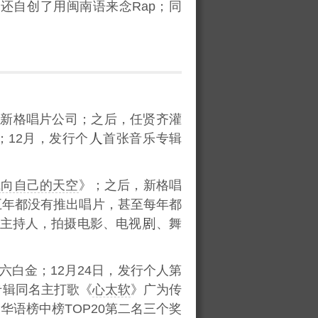
还自创了用闽南语来念Rap；同
新格唱片公司；之后，任贤齐灌
；12月，发行个
首张音乐专辑
飞向自己的天空
》；之后，新格唱
五年都没有推出唱片，甚至每年都
的主持人，拍摄电影、电视
、舞
白金；12月24日，发行个人第
专辑同名主打歌《
心太软
》广为传
华语榜中榜TOP20第二名三个奖