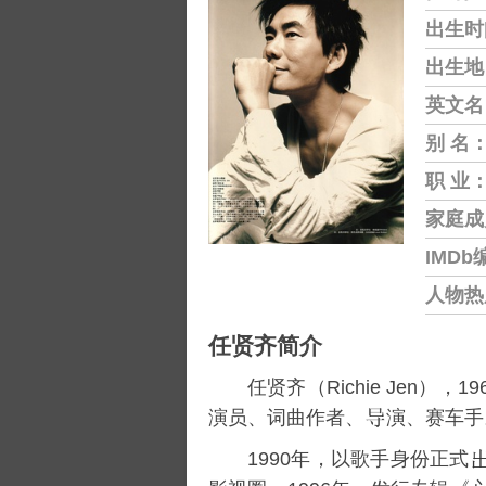
出生时
出生地
英文名
别 名
职 业
家庭成
IMDb
人物热
任贤齐简介
任贤齐（Richie Jen），1
演员、词曲作者、
演、赛车手
1990年，以歌手身份正式