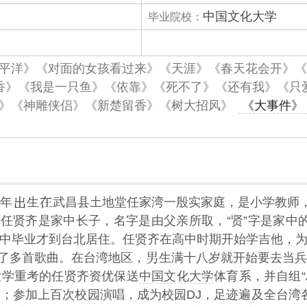
中国文化大学
毕业院校：
平洋》《对面的女孩看过来》《天涯》《春天花会开》《
香》《我是一只鱼》《依靠》《死不了》《还有我》《只
》《神雕侠侣》《新楚留香》《树大招风》
《大事件》
2年
生
武昌县土地堂任家湾一殷实家庭，是小学教师，
任贤齐是家中长子，名字是由父亲所取，“贤”字是家中的
中毕业才到台北居住。任贤齐在高中时期开始学吉他，
了多首歌曲。在台湾地区，
生满十八岁就开始要去当兵
大学重考的任贤齐资优保送
中国文化大学
体育系，并自组“
工；参加上百次校园演唱，成为校园DJ，足迹遍及全台湾