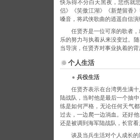
快乐得不分白天黑夜，悲伤就悲
侣
》《
笑傲江湖
》《
新楚留香
》
嗓音，将武侠歌曲的逍遥自信演
任贤齐是一位可亲的歌者，
乐的努力与执着从来没变过。随
当导演，任贤齐对事业执着的背
个人生活
兵役生活
任贤齐表示在台湾男生满十
陆战队，当时他是最后一个抽中
练是如何严格，无论任何天气都
过去，一边爬一边淌血。还好他
还是被调到海军陆战队，长官看
谈及当兵生活对个人成长的