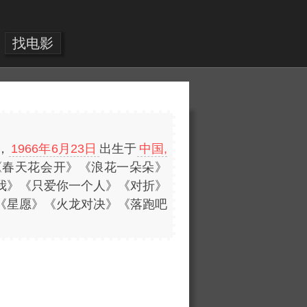
找电影
，
1966年6月23日
出生于
中国,
《春天花会开》《浪花一朵朵》
我》《只爱你一个人》《对折》
《星愿》《火龙对决》《落跑吧