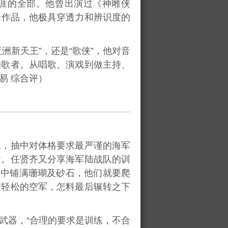
生涯的全部。他曾出演过《
神雕侠
乐作品，他极具穿透力和辨识度的
新天王”，还是“歌侠”，他对音
的歌者。从唱歌、演戏到做主持、
易 综合评）
伍，抽中对体格要求最严谨的海军
运。任贤齐又分享海军陆战队的训
途中铺满珊瑚及砂石，他们就要爬
较轻松的空军，怎料最后辗转之下
武器，“合理的要求是训练，不合