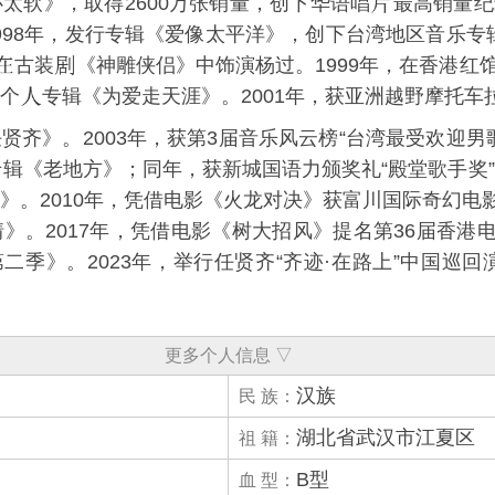
心太软
》，取得2600万张销量，创下华语唱
最高销量纪
998年，发行专辑《
爱像太平洋
》，创下台湾地区音乐专
古装
《
神雕侠侣
》中饰演杨过。1999年，在
香港红
行个
专辑《
为爱走天涯
》。2001年，获亚洲越野摩托车
任贤齐
》。2003年，获
第3届音乐风云榜
“台湾最受欢迎男
专辑《
老地方
》；同年，获
新城国语力颁奖礼
“殿堂歌手奖
》。2010年，凭借电影《
火龙对决
》获
富川国际奇幻电
情
》。2017年，凭借电影《
树大招风
》提名
第36届香港
第二季
》。2023年，举行
任贤齐“齐迹·在路上”中国巡回
更多个人信息 ▽
汉族
民 族：
湖北省武汉市江夏区
祖 籍：
B型
血 型：