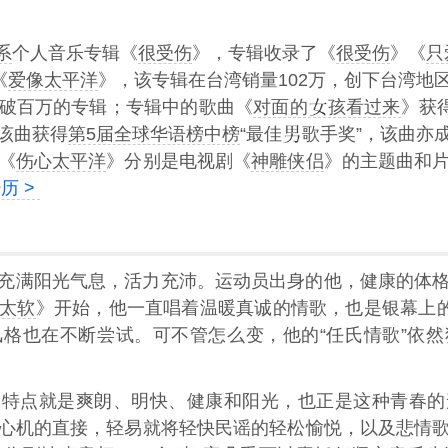
系
个人音乐专辑《
很受伤
》，专辑收录了《
很受伤
》《
只
《
爱像太平洋
》，该专辑在台湾销量102万，创下台湾地
破百万的专辑；专辑中的歌曲《
对面的
孩看过来
》获得
该曲获得
第5届全球华语榜中榜
“最佳
歌手奖”，该曲亦
《
伤心太平洋
》分别是电视剧《
神雕侠侣
》的主题曲和
历 >
充满阳光气息，活力充沛。运动员出身的他，健康的体
太软
》开始，他一直唱着温暖真诚的情歌，也是银幕上的
格也在不断尝试。可不管怎么变，他的“任氏情歌”依
的特点就是爽朗、明快、健康和阳光，也正是这种青春的
心机的直接，轻易就将轻快民谣的轻松愉悦，以及悲情