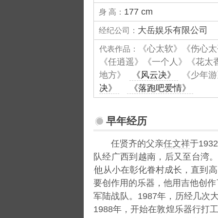
177 cm
身 高：
大岳娱乐有限公司
经纪公司：
《心太软》《伤心太
代表作品：
《任逍遥》《一个人》《花太
地方》
《风云决》
《少年游
决》
《落跑吧爱情》
早年经历
任贤齐的父亲
任文祥
于193
队经广西到越南，后又至台湾。
从小在彰化眷村成长，直到高
要创作用的乐器，他用吉他创作
军陆战队。1987年，历经几次
1988年，开始在敦煌乐器行打