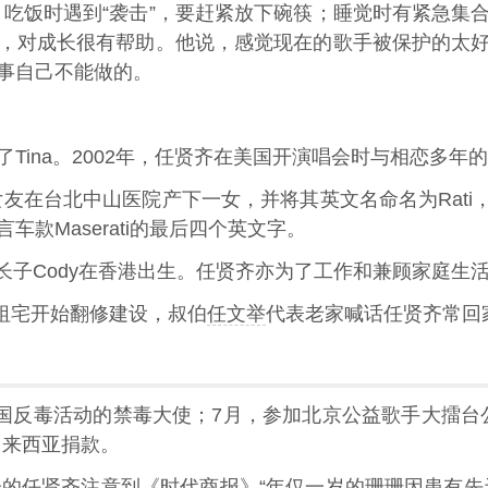
，吃饭时遇到“袭击”，要赶紧放下碗筷；睡觉时有紧急集
，对成长很有帮助。他说，感觉现在的歌手被保护的太
事自己不能做的。
Tina。2002年，任贤齐在美国开演唱会时与相恋多年的
的女友在台北中山医院产下一女，并将其英文名命名为Rati
款Maserati的最后四个英文字。
齐的长子Cody在香港出生。任贤齐亦为了工作和兼顾家庭生
的祖宅开始翻修建设，叔伯
任文举
代表老家喊话任贤齐常回
中国反毒活动的禁毒大使；7月，参加北京公益歌手大擂台
马来西亚捐款。
会的任贤齐注意到
《时代商报》
“年仅一岁的珊珊因患有先