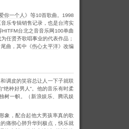
爱你一个人
》
10首歌曲。1998
区音乐专辑销售记录，也是台湾实
HITFM台北之音音乐网100单曲
成为任贤齐歌唱事业的代表作品；
片尾曲，其中《
伤心太平洋
》改编
格和调皮的笑容总让人一下子就联
“绝种好男人”。他的音乐有时柔
然独树一帜。（新浪娱乐、腾讯娱
形象，配合起他大男孩率真的歌
歌的痛彻心肺升华到极点，快乐就