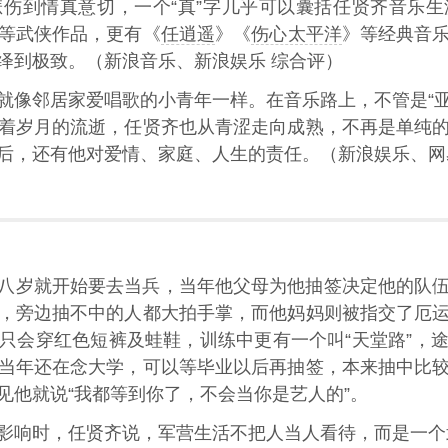
伤到情真意切，一个“真”字几乎可以囊括任贤齐音乐
等武侠作品，更有《
任逍遥
》《
伤心太平洋
》等经典音
绎到极致。（新浪音乐、新浪娱乐 综合评）
就像邻居家爱唱歌的小青年一样。在音乐路上，不管是“亚洲
着岁月的流逝，任贤齐也从青涩走向成熟，不再是单纯
后，还有他对爱情、家庭、人生的责任。（新浪娱乐、网
八岁就开始要去当兵，当年他父母为他抽签决定他的队
，旁边抽不中的人都大拍手掌，而他妈妈则被指交了厄
只会穿红色短裤及蛙鞋，训练中更有一个叫“天堂路”，
当年还在念大学，可以等毕业以后再抽签，本来抽中比
见他就说“我都等到你了，不会当你是艺人的”。
影响时，任贤齐说，军营生活不把人当人看待，而是一个