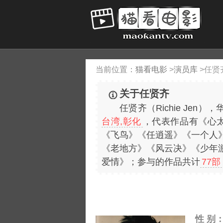
当前位置：
猫看电影
>
演员库
>
任贤
关于任贤齐
任贤齐（Richie Je
台湾,彰化
，代表作品有《心
《飞鸟》《任逍遥》《一个人
《老地方》《风云决》《少年
爱情》；参与的作品共计
77部
性 别