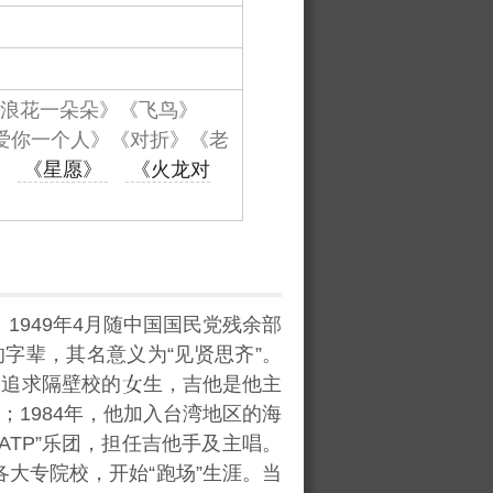
浪花一朵朵》《飞鸟》
爱你一个人》《对折》《老
《星愿》
《火龙对
1949年4月随中国国民党残余部
字辈，其名意义为“见贤思齐”。
为追求隔壁校的
生，吉他是他主
；1984年，他加入台湾地区的海
ATP”乐团，担任吉他手及主唱。
各大专院校，开始“跑场”生涯。当