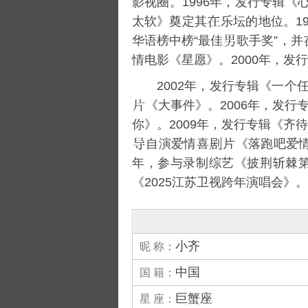
影视圈。1996年，发行专辑《
太软
》奠定其
乐坛的地位。1
华语榜中榜
“最佳
歌手奖”，并
情电影《
星愿
》。2000年，发
2002年，发行专辑《
一个
《
大事件
》。2006年，发行
你
》。2009年，发行专辑《
齐待
自演爱情喜
片《
落跑吧爱
年，参与录制综艺《
披荆斩棘
《
2025江苏卫视跨年演唱会
》。
小齐
昵 称：
中国
国 籍：
巨蟹座
星 座：