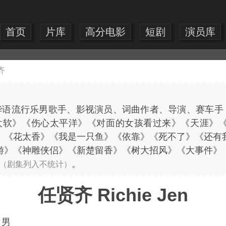
首页
片库
高分电影
短剧
演员库
齐
n），华语流行乐男歌手、影视演员、词曲作者、导演、赛车手
太软》《伤心太平洋》《对面的女孩看过来》《天涯》
》《花太香》《我是一只鱼》《依靠》《死不了》《还有
游》《神雕侠侣》《新楚留香》《树大招风》《大事件》
。
（剧集列入不统计）
任贤齐 Richie Jen
：
男