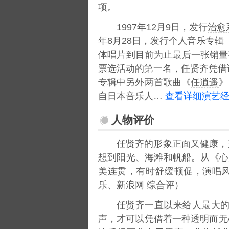
项。
1997年12月9日，发行
治愈
年8月28日，发行个人音乐专辑
体唱片到目前为止最后一张销量
票选活动的第一名，任贤齐凭借
专辑中另外两首歌曲《
任逍遥
》
自日本音乐人…
查看详细演艺经
人物评价
任贤齐的形象正面又健康，
想到阳光、海滩和帆船。从《
心
美连贯，有时舒缓顿促，演唱风
乐、新浪网 综合评）
任贤齐一直以来给人最大
声，才可以凭借着一种透明而无