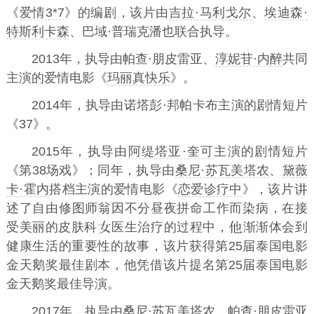
《
爱情3*7
》的编剧，该片由
吉拉·马利戈尔
、
埃迪森·
特斯利卡森
、巴域·普瑞克潘也联合执导。
2013年，执导由帕查·朋皮雷亚、
淳妮苷·内醉
共同
主演的爱情电影《
玛丽真快乐
》。
2014年，执导由诺塔彭·邦帕卡布主演的剧情短片
《37》。
2015年，执导由
阿缇塔亚·奎可
主演的剧情短片
《第38场戏》；同年，执导由
桑尼·苏瓦美塔农
、
黛薇
卡·霍内
搭档主演的爱情电影《
恋爱诊疗中
》，该片
述了自由修图师翁因不分昼夜拼命工作而染病，在接
受美丽的皮肤科
医生治疗的过程中，
渐渐体会到
健康生活的重要性的故事，该片获得第25届泰国电影
金天鹅奖最佳剧本，他凭借该片提名第25届泰国电影
金天鹅奖最佳导演。
2017年，执导由桑尼·苏瓦美塔农、帕查·朋皮雷亚