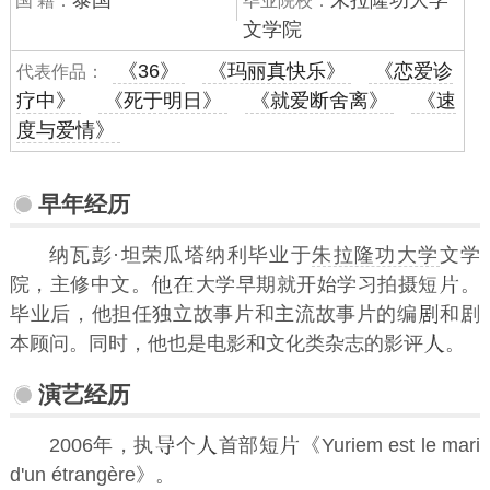
国 籍：
毕业院校：
文学院
《36》
《玛丽真快乐》
《恋爱诊
代表作品：
疗中》
《死于明日》
《就爱断舍离》
《速
度与爱情》
早年经历
纳瓦彭·坦荣瓜塔纳利毕业于
朱拉隆功大学
文学
院，主修中文。
大学早期就开始学习拍摄短
。
毕业后，他担任独立故事片和主流故事片的编
和剧
本顾问。同时，他也是电影和文化类杂志的影评
。
演艺经历
2006年，执
个
首部短
《Yuriem est le mari
d'un étrangère》。