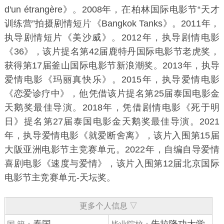
d'un étrangère》。2008年，
柏林国际电影节“天才
训练营”拍摄
情短
《Bangkok Tanks》。2011年，
执导剧情短片《美沙威》。2012年，执导剧情电影
《36》，该片提名第42届鹿特丹国际电影节老虎奖，
获得第17届釜山国际电影节新浪潮奖。2013年，执导
爱情电影《
玛丽真快乐
》。2015年，执导爱情电影
《
恋爱诊疗中
》，
凭借该片提名第25届泰国电影金
天鹅奖最佳导演。2018年，凭借剧情电影《
死于明
日
》提名第27届泰国电影金天鹅奖最佳导演。2021
年，执导爱情电影《
就爱断舍离
》，该片入围第15届
大阪亚洲电影节主竞赛单元。2022年，自编自导爱情
喜剧电影《
速度与爱情
》，该片入围第12届北京国际
电影节主竞赛单元-天坛奖。
更多个人信息 ▽
泰国
朱拉隆功大学