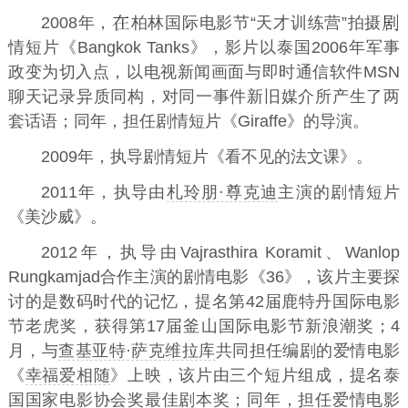
2008年，
柏林国际电影节“天才训练营”拍摄
情短片《Bangkok Tanks》，影片以泰国2006年军事
政变为切入点，以电视新闻画面与即时通信软件MSN
聊天记录异质同构，对同一事件新旧媒介所产生了两
套话语；同年，担任剧情短片《Giraffe》的导演。
2009年，执导剧情短片《看不见的法文课》。
2011年，执导由
札玲朋·尊克迪
主演的剧情短片
《美沙威》。
2012年，执导由Vajrasthira Koramit、Wanlop
Rungkamjad合作主演的剧情电影《36》，该片主要探
讨的是数码时代的记忆，提名第42届鹿特丹国际电影
节老虎奖，获得第17届釜山国际电影节新浪潮奖；4
月，与
查基亚特·萨克维拉库
共同担任编剧的爱情电影
《
幸福爱相随
》上映，该片由三个短片组成，提名泰
国国家电影协会奖最佳剧本奖；同年，担任爱情电影