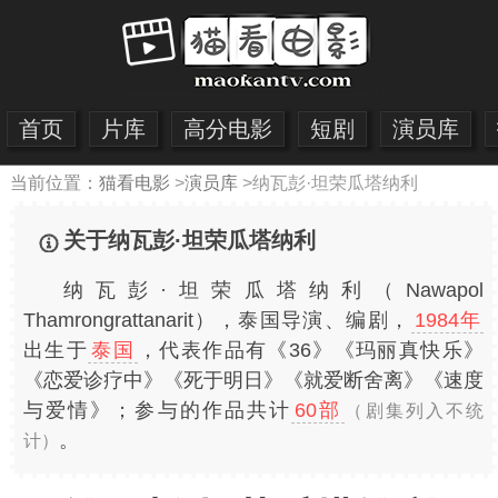
首页
片库
高分电影
短剧
演员库
当前位置：
猫看电影
>
演员库
>
纳瓦彭·坦荣瓜塔纳利
关于纳瓦彭·坦荣瓜塔纳利
纳瓦彭·坦荣瓜塔纳利（Nawapol
Thamrongrattanarit），泰国导演、编剧，
1984年
出生于
泰国
，代表作品有《36》《玛丽真快乐》
《恋爱诊疗中》《死于明日》《就爱断舍离》《速度
与爱情》；参与的作品共计
60部
（剧集列入不统
。
计）