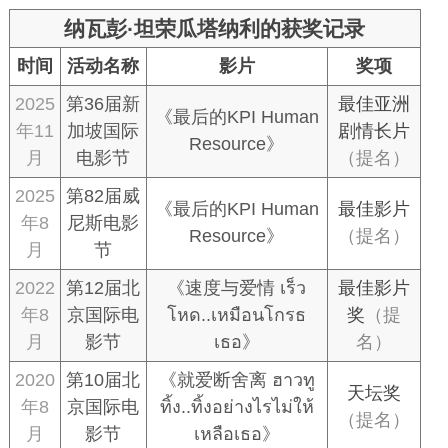
纳瓦彭·坦荣瓜塔纳利的获奖记录
时间
活动名称
影片
奖项
2025
第36届新
最佳亚洲
《最后的KPI Human
年11
加坡国际
剧情长片
Resource》
月
电影节
（提名）
2025
第82届威
《最后的KPI Human
最佳影片
年8
尼斯电影
Resource》
（提名）
月
节
2022
第12届北
《速度与爱情 เร็ว
最佳影片
年8
京国际电
โหด..เหมือนโกรธ
奖
（提
月
影节
เธอ》
名）
2020
第10届北
《就爱断舍离 ฮาวทู
天坛奖
年8
京国际电
ทิ้ง..ทิ้งอย่างไรไม่ให้
（提名）
月
影节
เหลือเธอ》