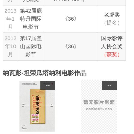
2013
第42届鹿
老虎奖
年1
特丹国际
《36》
（提名）
月
电影节
2012
第17届釜
国际影评
年10
山国际电
《36》
人协会奖
月
影节
（获奖）
纳瓦彭·坦荣瓜塔纳利电影作品
--
--