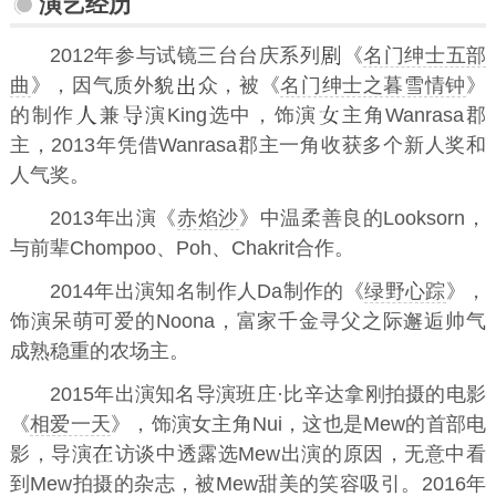
演艺经历
2012年参与试镜三台台庆系列
《
名门绅士五部
曲
》，因气质外貌
众，被《
名门绅士之暮雪情钟
》
的制作
兼
演King选中，饰演
主角Wanrasa郡
主，2013年凭借Wanrasa郡主一角收获多个新人奖和
人气奖。
2013年出演《
赤焰沙
》中温柔善良的Looksorn，
与前辈Chompoo、Poh、Chakrit合作。
2014年出演知名制作人Da制作的《
绿野心踪
》，
饰演呆萌可爱的Noona，富家千金寻父之际邂逅帅气
成熟稳重的农场主。
2015年出演知名导演班庄·比辛达拿刚拍摄的电影
《
相爱一天
》，饰演女主角Nui，这也是Mew的首部电
影，导演
访谈中透露选Mew出演的原因，无意中看
到Mew拍摄的杂志，被Mew甜美的笑容吸引。2016年