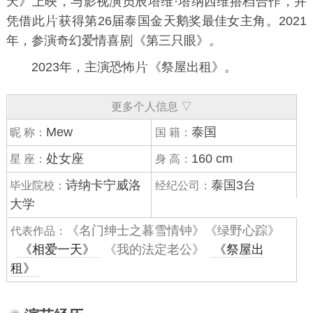
天
》上映，与影视演员
辰塔维·塔纳西维
搭档合作，并
凭借此
获得第26届泰国金天鹅奖最佳女主角。2021
年，参演奇幻爱情喜
《第三只眼》。
2023年，主演恐怖
《祭屋出租》。
更多个人信息 ▽
Mew
泰国
昵 称：
国 籍：
处女座
160 cm
星 座：
身 高：
诗纳卡宁威洛
泰国3台
毕业院校：
经纪公司：
大学
《名门绅士之暮雪情钟》《绿野心踪》
代表作品：
《相爱一天》
《我的法定老公》
《祭屋出
租》