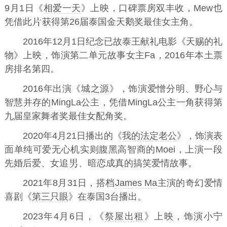
9月1日《
相爱一天
》上映，口碑票房双丰收，Mew也
凭借此
获得第26届泰国金天鹅奖最佳女主角。
2016年12月1日纪念已故泰王献礼电影《天赐的礼
物》上映，饰演第二单元故事女主Fa，2016年本土票
房排名第四。
2016年出演《
城之源
》，饰演爱憎分明、野心与
智慧并存的MingLa公主，凭借MingLa公主一角获得第
九届皇家舞者奖最佳女配角奖。
2020年4月21日播出的《
我的法定老公
》，饰演表
面单纯可爱无心机实则腹黑高智商的Moei，上演一段
先婚后爱、女追
、暗恋成真的搞笑爱情故事。
2021年8月31日，搭档
James Ma
主演的奇幻爱情
喜剧《
第三只眼
》在泰国3台播出。
2023年4月6日，《
祭屋出租
》上映，饰演小宁