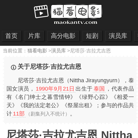
首页
片库
高分电影
短剧
演员库
当前位置：
猫看电影
>
演员库
>
尼塔莎·吉拉尤吉恩
关于尼塔莎·吉拉尤吉恩
尼塔莎·吉拉尤吉恩（Nittha Jirayungyurn），泰
国女演员，
1990年9月21日
出生于
泰国
，代表作品
有《名门绅士之暮雪情钟》《绿野心踪》《相爱一
天》《我的法定老公》《祭屋出租》；参与的作品共
计
11部
。
（剧集列入不统计）
尼塔莎·吉拉尤吉恩 Nittha