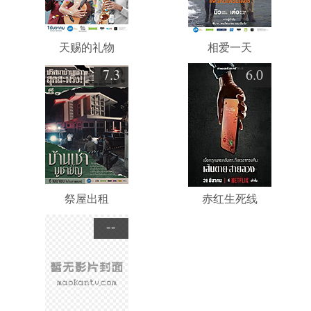
天赐的礼物
相爱一天
7.3
6.0
祭屋出租
赤红生死线
--