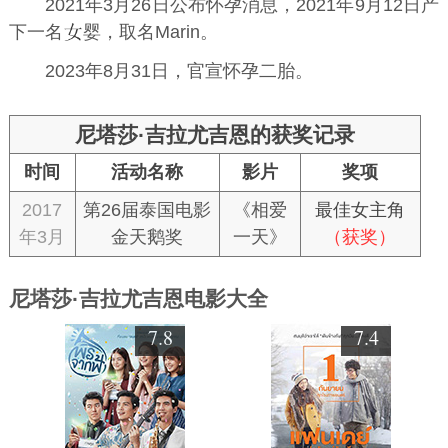
2021年3月26日公布怀孕消息，2021年9月12日产
下一名
婴，取名Marin。
2023年8月31日，官宣怀孕二胎。
尼塔莎·吉拉尤吉恩的获奖记录
时间
活动名称
影片
奖项
2017
第26届泰国电影
《相爱
最佳女主角
年3月
金天鹅奖
一天》
（获奖）
尼塔莎·吉拉尤吉恩电影大全
7.8
7.4