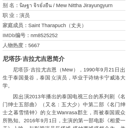
别 名：
นิษฐา จิรยั่งยืน / Mew Nittha Jirayungyurn
职 业：
演员
家庭成员：
Saint Tharapuch（丈夫）
IMDb编号：
nm8525252
人物热度：
5667
尼塔莎·吉拉尤吉恩简介
尼塔莎·吉拉尤吉恩（Mew），1990年9月21日
生于泰国曼谷，泰国
演员，毕业于诗纳卡宁威洛大
学。
因
演2013年播出的泰国电视三台的系列
《
名
门绅士五部曲
》（又名：五大少）中第二部《
名门绅
士之暮雪情钟
》的
主Wanrasa郡主，而被泰国观众
所熟知。2016年9月1日，主演的第一部电影《
相爱一