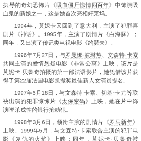
执
的奇幻恐怖片《
吸血僵尸惊情四百年
》中饰演吸
血鬼的新娘之一，这是她首次亮相好莱坞。
1994年，莫妮卡又回到了意大利，主演了犯罪喜
剧片《神话》。1995年，主演了剧情片《白海豚》；
同年，又出演了传记类电视电影《约瑟夫》。
1996年7月27日，与
罗曼娜·波琳热
、
文森特·卡索
共同主演的爱情悬疑电影《
非常公寓
》上映，该片是
莫妮卡·贝鲁奇拍摄的第一部法语影片，她凭借该片获
得了
第22届法国电影凯撒奖
最佳新
女演员提名。
1997年6月18日，与文森特·卡索、
切基·卡尤
联
袂出演的犯罪惊悚片《
太保密码
》上映，她在片中饰
演嗜
成性的银行抢劫犯。
1998年3月6日，领衔主演的剧情片《
罗马新年
》
上映。1999年5月，与文森特·卡索联合主演的犯罪电
影《
复仇的火焰
》上映；同年，莫妮卡·贝鲁奇被