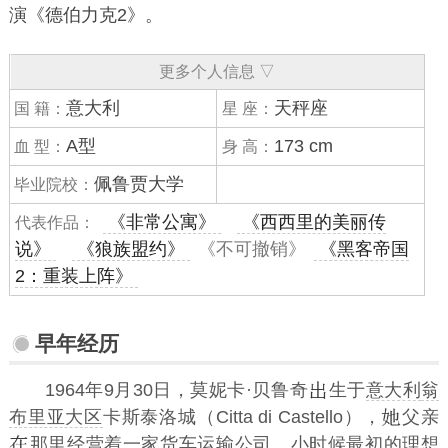
演《
德伯力克2
》。
更多个人信息 ▽
意大利
天秤座
国 籍：
星 座：
A型
173 cm
血 型：
身 高：
佩鲁贾大学
毕业院校：
《非常公寓》
《西西里的美丽传
代表作品：
说》
《狼族盟约》
《不可撤销》
《黑客帝国
2：重装上阵》
早年经历
1964年9月30日，莫妮卡·贝鲁奇
生于
意大利
翁
布里亚大区
卡斯泰洛城（Citta di Castello），
父亲
那里经营着一家货车运输公司。小时候最初的理想