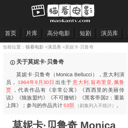
首页
片库
高分电影
短剧
演员库
当前位置：
猫看电影
>
演员库
>
莫妮卡·贝鲁奇
关于莫妮卡·贝鲁奇
莫妮卡·贝鲁奇（Monica Bellucci），意大利演
员，
1964年9月30日
出生于
意大利,翁布里亚,佩鲁
贾
，代表作品有《非常公寓》《西西里的美丽传
说》《狼族盟约》《不可撤销》《黑客帝国2：重装
上阵》；参与的作品共计
53部
。
（剧集列入不统计）
莫妮卡·贝鲁奇 Monica