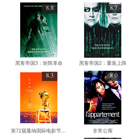
8.8
8.7
黑客帝国3：矩阵革命
黑客帝国2：重装上阵
8.3
8.0
第72届戛纳国际电影节颁奖典礼
非常公寓