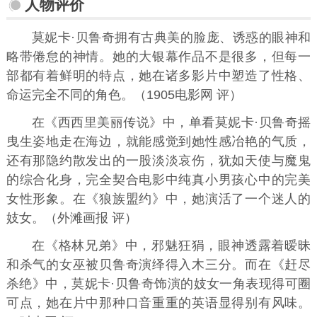
人物评价
莫妮卡·贝鲁奇拥有古典美的脸庞、诱惑的眼神和
略带倦怠的神情。她的大银幕作品不是很多，但每一
部都有着鲜明的特点，她在诸多影片中塑造了性格、
命运完全不同的角色。（1905电影网 评）
在《西西里美丽传说》中，单看莫妮卡·贝鲁奇摇
曳生姿地走在海边，就能感觉到她性感冶艳的气质，
还有那隐约散发出的一股淡淡哀伤，犹如天使与魔鬼
的综合化身，完全契合电影中纯真小男孩心中的完美
女性形象。在《狼族盟约》中，她演活了一个迷人的
妓女。（外滩画报 评）
在《格林兄弟》中，邪魅狂狷，眼神透露着暧昧
和杀气的女巫被贝鲁奇演绎得入木三分。而在《赶尽
杀绝》中，莫妮卡·贝鲁奇饰演的妓女一角表现得可圈
可点，她在片中那种口音重重的英语显得别有风味。