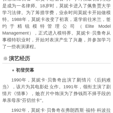
是成为一名律师。18岁时，莫妮卡进入了
佩鲁贾大学
学习法律。为了筹措学费，业余时间莫妮卡开始做模
特。1988年，莫妮卡改变了初衷，退学前往
米兰
，签
约于精锐模特管理公司（Elite Model
Management），正式进入模特界。莫妮卡·贝鲁奇从
事模特职业时，开始对表演产生了兴趣，并参加学习
了一些表演课程。
演艺经历
初登荧幕
1990年，莫妮卡·贝鲁奇
演了
情
《
后妈难
当
》，该片为其电影处
作。1991年，领衔主演了剧
情片《情事》，
片中饰演为了挣钱而不择手段的
单亲母亲“芬切丝卡”。
1992年，莫妮卡·贝鲁奇在
弗朗西斯·福特·科波拉