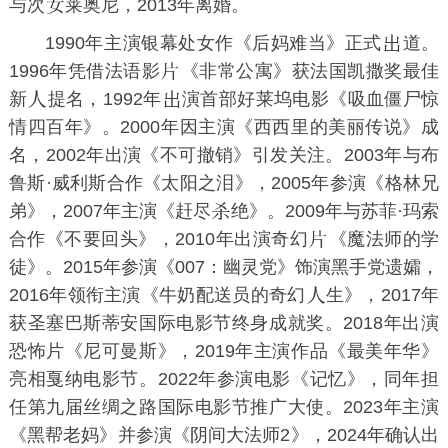
与次
莱奥尼，2013年离婚。
1990年主演银幕处女作《
后妈难当
》正式
道。
1996年凭借法语影
《
非常公寓
》获
法国凯撒奖
最佳
新
提名，1992年
演首部好莱坞电影《
吸血僵尸惊
情四百年
》。2000年因主演《
西西里的美丽传说
》成
名，2002年出演《
不可撤销
》引发关注。2003年与布
鲁斯·威利斯合作《
太阳之泪
》，2005年参演《
格林兄
弟
》，2007年主演《
赶尽
绝
》。2009年与苏菲·玛索
合作《
不要回头
》，2010年出演奇幻
《
魔法师的学
徒
》。2015年参演《
007：幽灵党
》饰演黑手党遗孀，
2016年领衔主演《
牛奶配送员的奇幻
生
》，2017年
获
圣塞巴斯蒂安国际电影节
终身成就奖。2018年出演
恐怖片《
尼可曼斯
》，2019年主演作品《
最美年华
》
亮相
戛纳电影节
。2022年参演电影《
记忆
》，同年担
任第九届
丝绸之路国际电影节
推广大使。2023年主演
《
黑帮老妈
》并参演《
阴间大法师2
》，2024年确认出