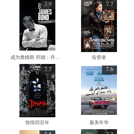
7.9
7.7
成为詹姆斯·邦德：丹尼尔·克雷格的故事
告密者
7.7
7.6
惊情四百年
最美年华