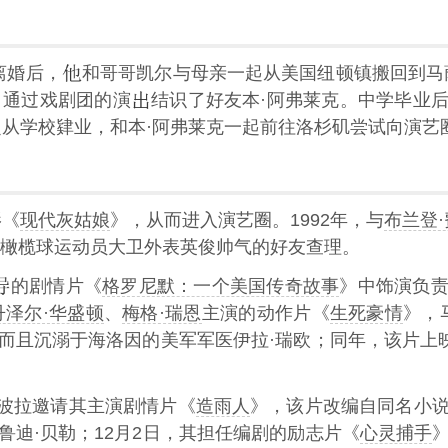
离婚后，
和哥哥凯尔与母亲一起从美国纽顿镇搬回到马
，通过戏剧团的演
结识了好友本·阿弗莱克。中学毕业
定从学校肄业，和本·阿弗莱克一起前往洛杉矶尝试向演艺
影《
现代灰姑娘
》，从而进入演艺圈。1992年，与
布兰登·
橄榄球运动员大卫外表英俊帅气的好友查理。
的剧情片《
格罗尼默：一个美国传奇故事
》中饰演负
丹泽尔·华盛顿
、
梅格·瑞恩
主演的动作片《
生死豪情
》，
而且沉溺于海洛因的美军军医伊拉·瑞欧；同年，该片上
·科波拉邀请其主演剧情片《
造雨人
》，该片改编自同名小
鲁迪·贝勒；12月2日，其担任编剧的励志片《
心灵捕手