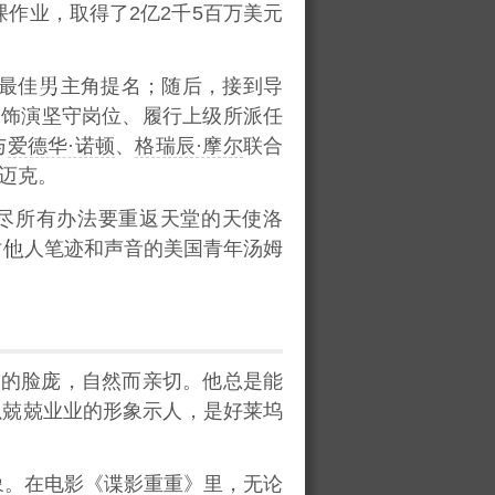
作业，取得了2亿2千5百万美元
、最佳
主角提名；随后，接到导
中饰演坚守岗位、履行上级所派任
与
爱德华·诺顿
、
格瑞辰·摩尔
联合
迈克。
尽所有办法要重返天堂的天使洛
仿
人笔迹和声音的美国青年汤姆
足的脸庞，自然而亲切。他总是能
以兢兢业业的形象示人，是好莱坞
象。在电影《谍影重重》里，无论