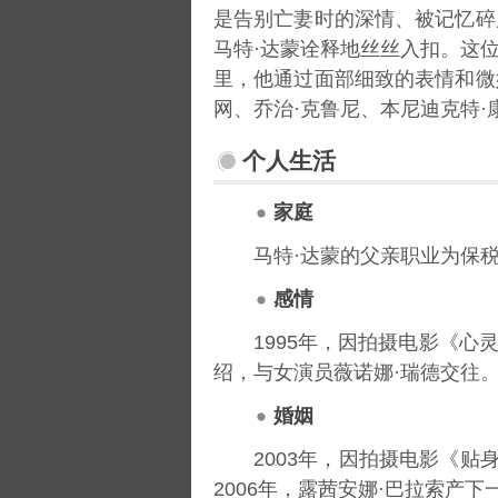
是告别亡妻时的深情、被记忆碎
马特·达蒙诠释地丝丝入扣。这
里，他通过面部细致的表情和微
网、乔治·克鲁尼、本尼迪克特
个人生活
家庭
马特·达蒙的父亲职业为保
感情
1995年，因拍摄电影《心
绍，与女演员薇诺娜·瑞德交往。
婚姻
2003年，因拍摄电影《贴
2006年，露茜安娜·巴拉索产下