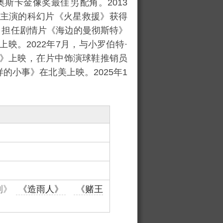
届奥斯卡金像奖最佳
配角。2013
借主演的科幻片《
火星救援
》获得
，担任剧情片《
海边的曼彻斯特
》
上映。2022年7月，与
小罗伯特·
》上映，
片中饰演球鞋推销员
样的小事
》在北美上映。2025年1
利》
《造雨人》
《赌王