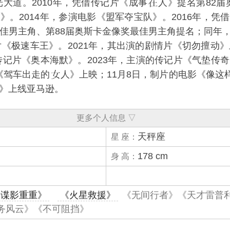
光大道。2010年，凭借传记片《
成事
人
》提名第82
间
》。2014年，参演电影《
盟军夺宝队
》。2016年，凭
最佳男主角、第88届奥斯卡金像奖最佳男主角提名；同年
片《
极速车王
》。2021年，其出演的剧情片《
切勿擅动
》
传记片《
奥本海默
》。2023年，主演的传记片《
气垫传奇
《
驾车出走的
人
》上映；11月8日，制片的电影《
像这
挡》上线亚马逊。
更多个人信息 ▽
天秤座
星 座：
178 cm
身 高：
《谍影重重》
《火星救援》
《无间行者》《天才雷普
务风云》《不可阻挡》