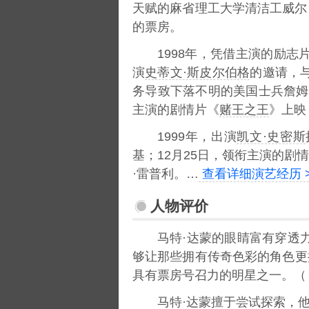
天赋的麻省理工大学清洁工威尔
的票房。
1998年，凭借主演的励
演
史蒂文·斯皮尔伯格
的邀请，
务导致下落不明的美国士兵詹姆斯
主演的剧情片《
赌王之王
》上映
1999年，出演
凯文·史密斯
基；12月25日，领衔主演的剧
·雷普利。…
查看详细演艺经历 
人物评价
马特·达蒙的眼睛富有穿透
够让那些拥有传奇色彩的角色更
具有票房号召力的明星之一。（
马特·达蒙擅于尝试探索，