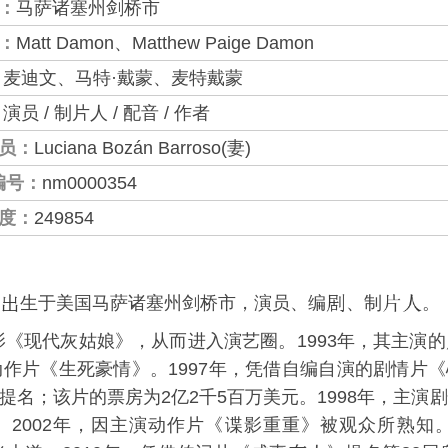
：
马萨诸塞州剑桥市
：
Matt Damon、Matthew Paige Damon
：
麦迪文、马特·戴蒙、麦特戴蒙
：
演员 / 制片人 / 配音 / 作者
员：
Luciana Bozán Barroso(妻)
编号：
nm0000354
度：
249854
生于美国马萨诸塞州
剑桥市
，演员、编
、制
。
影《
现代灰姑娘
》，从而进入演艺圈。1993年，其主演的
动作片《
生死豪情
》。1997年，凭借自编自演的剧情片《
提名；该片的票房为2亿2千5百万美元。1998年，主演
。2002年，因主演动作片《
谍影重重
》被观众所熟知。