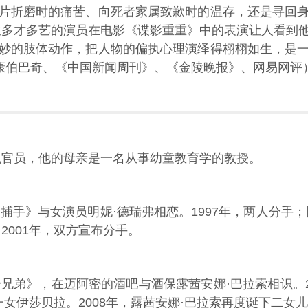
片折磨时的痛苦、向死者家属致歉时的温存，还是寻回
位多才多艺的演员在电影《谍影重重》中的表演让人看到
妙的肢体动作，把人物的偏执心理演绎得栩栩如生，是
·康伯巴奇、《中国新闻周刊》、《金陵晚报》、网易网评
税官员，他的母亲是一名从事幼童教育学的教授。
灵捕手》与女演员明妮·德瑞弗相恋。1997年，两人分手
2001年，双方宣布分手。
身兄弟》，在迈阿密的酒吧与酒保露茜安娜·巴拉索相识。2
一女伊莎贝拉。2008年，露茜安娜·巴拉索再度诞下二女儿