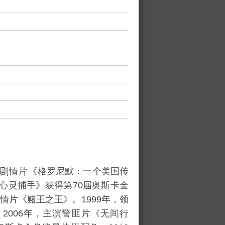
情
《
格罗尼默：一个美国传
心灵捕手
》获得
第70届奥斯卡金
剧情片《
赌王之王
》。1999年，领
2006年，主演警匪片《
无间行