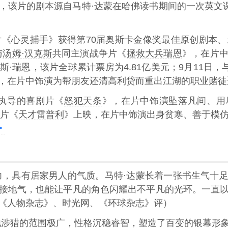
，该片的剧本源自马特·达蒙在哈佛读书期间的一次英文课
志片《心灵捕手》获得第70届奥斯卡金像奖最佳原创剧本
与
汤姆·汉克斯
共同主演战争片《
拯救大兵瑞恩
》，在片
·瑞恩，该片全球累计票房为4.81亿美元；9月11日，
，在片中饰演为帮朋友还清高利贷而重出江湖的职业赌徒
执导的喜剧片《
怒犯天条
》，在片中饰演坠落凡间、用
情片《
天才雷普利
》上映，在片中饰演出身贫寒、善于模
>
力，具有居家男人的气质。马特·达蒙长着一张书生气十
接地气，也能让平凡的角色闪耀出不平凡的光环。一直
《人物杂志》、时光网、《环球杂志》评）
他涉猎的范围极广，性格沉稳睿智，塑造了百变的银幕形