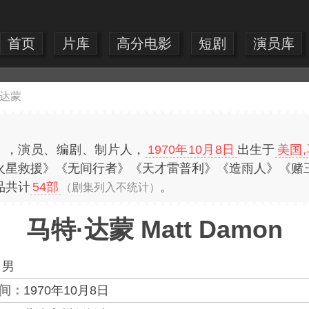
首页
片库
高分电影
短剧
演员库
·达蒙
mon），演员、编剧、制片人，
1970年10月8日
出生于
美国
火星救援》《无间行者》《天才雷普利》《造雨人》《赌
品共计
54部
。
（剧集列入不统计）
马特·达蒙 Matt Damon
：
男
间：
1970年10月8日