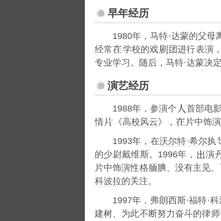
早年经历
1980年，马特·达蒙的父母
经常
学校的戏
团进行表演
专业学习。随后，马特·达蒙决
演艺经历
1988年，参演个
首部电
情
《
高校风云
》，
片中饰演
1993年，在
沃尔特·希尔
执
的少尉戴维斯。1996年，
演
片中饰演性格腼腆、没有主见、
科波拉
的关注。
1997年，弗朗西斯·福特
建树、为此不断努力奋斗的律师