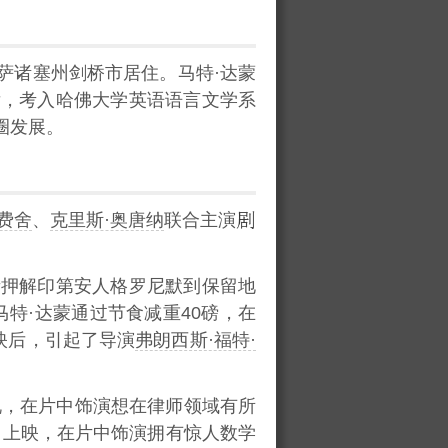
萨诸塞州剑桥市居住。马特·达蒙
后，考入哈佛大学英语语言文学系
圈发展。
费舍
、
克里斯·奥唐纳
联合主演
责押解印第安人格罗尼默到保留地
马特·达蒙通过节食减重40磅，在
映后，引起了导演
弗朗西斯·福特·
说，在片中饰演想在律师领域有所
》上映，在片中饰演拥有惊人数学