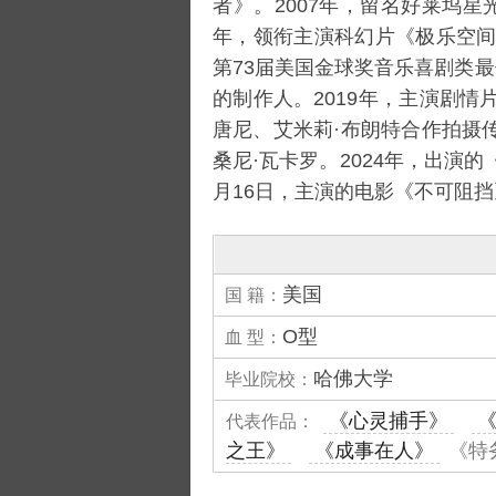
者
》。2007年，留名好莱坞星
年，领衔主演科幻片《
极乐空
第73届美国金球奖音乐喜剧类
的制作人。2019年，主演剧情
唐尼
、
艾米莉·布朗特
合作拍摄
桑尼·瓦卡罗。2024年，出演的
月16日，主演的电影《不可阻
美国
国 籍：
O型
血 型：
哈佛大学
毕业院校：
《心灵捕手》
代表作品：
之王》
《成事在人》
《特