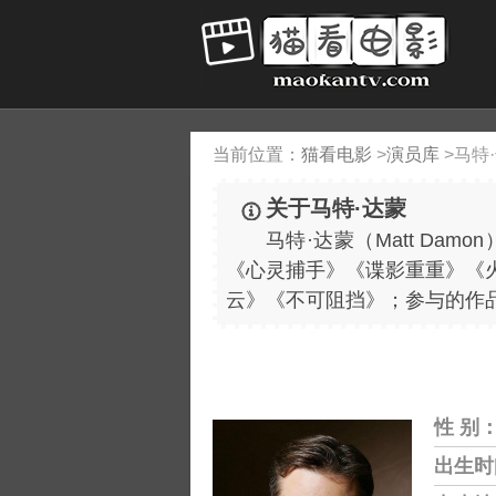
当前位置：
猫看电影
>
演员库
>
马特
关于马特·达蒙
马特·达蒙（Matt Da
《心灵捕手》《谍影重重》《
云》《不可阻挡》；参与的作
性 别
出生时