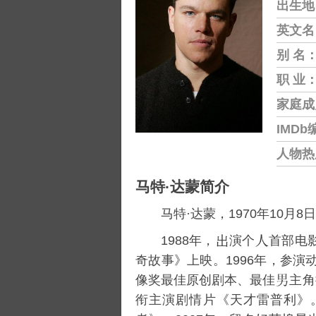
出生地
英文名
别 名
职 业
家庭成
IMDb
人物热
马特·达蒙简介
马特·达蒙，1970年10月8日
1988年，
演个
首部电
奇故事
》上映。1996年，参演
像奖
最佳原创剧本、最佳
主角
衔主演剧情片《
天才雷普利
》