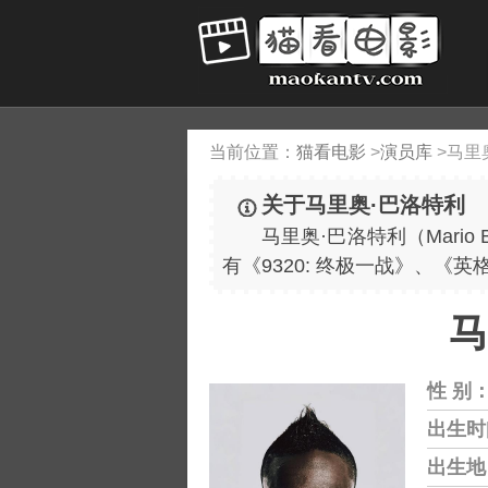
当前位置：
猫看电影
>
演员库
>
马里
关于马里奥·巴洛特利
马里奥·巴洛特利（Mario Bal
有《9320: 终极一战》、《英
马
性 别
出生时
出生地