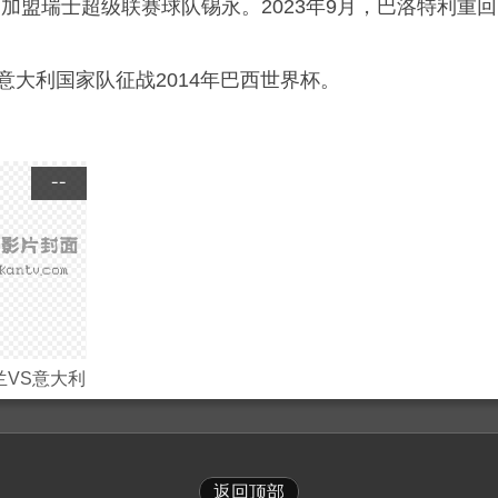
利加盟瑞士超级联赛球队锡永。2023年9月，巴洛特利重回
意大利国家队征战2014年巴西世界杯。
--
兰VS意大利
返回顶部