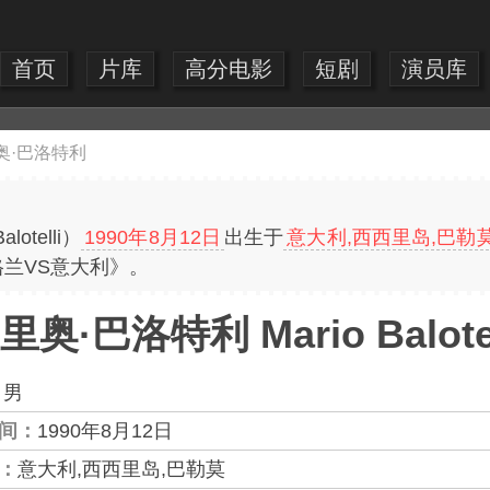
首页
片库
高分电影
短剧
演员库
奥·巴洛特利
otelli）
1990年8月12日
出生于
意大利,西西里岛,巴勒
格兰VS意大利》。
里奥·巴洛特利 Mario Balotel
：
男
间：
1990年8月12日
：
意大利,西西里岛,巴勒莫