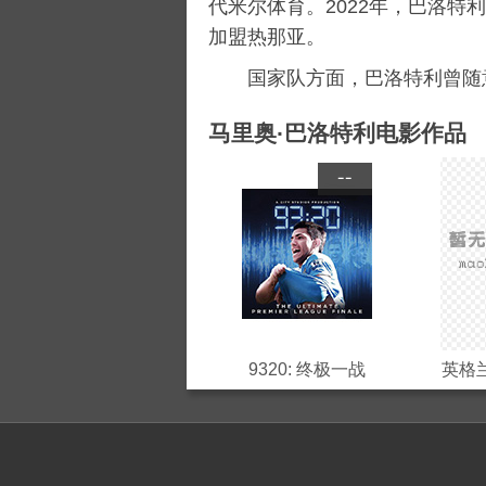
代米尔体育。2022年，巴洛特
加盟热那亚。
国家队方面，巴洛特利曾随
马里奥·巴洛特利电影作品
--
9320: 终极一战
英格