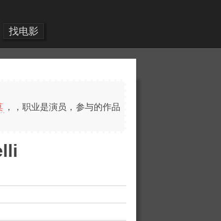
找电影
莫
，，职业是演员，参与的作品
li