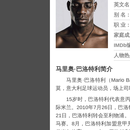
英文名
别 名
职 业
家庭成
IMDb
人物热
马里奥·巴洛特利简介
马里奥·巴洛特利（Mario Balo
莫，意大利足球运动员，场上司
15岁时，巴洛特利代表意
际米兰。2010年7月26日，巴洛
21日，巴洛特利转会至利物浦。
马赛。8月，巴洛特利加盟意甲升