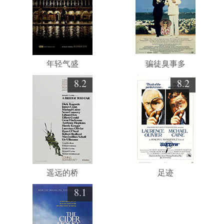
年轻气盛
骗徒臭事多
8.2
8.2
遥远的桥
足迹
8.1