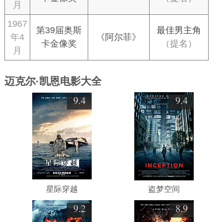
月
1967
第39届奥斯
最佳男主角
年4
《阿尔菲》
卡金像奖
（提名）
月
迈克尔·凯恩电影大全
9.4
9.4
星际穿越
盗梦空间
9.2
8.9