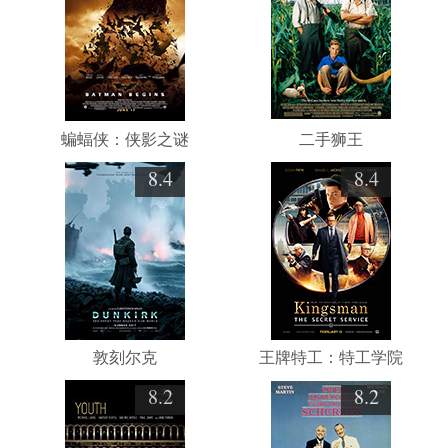
蝙蝠侠：侠影之谜
二手狮王
8.4
8.4
敦刻尔克
王牌特工：特工学院
8.2
8.2