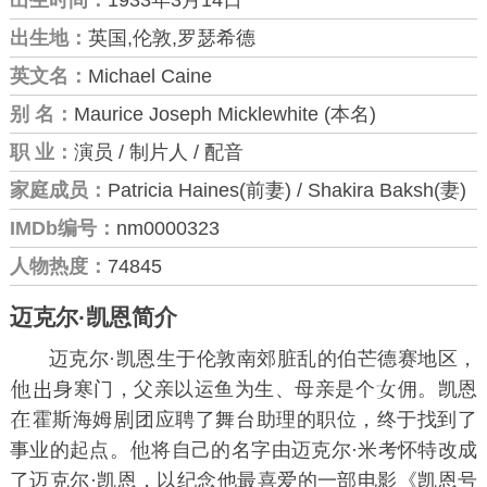
出生地：
英国,伦敦,罗瑟希德
英文名：
Michael Caine
别 名：
Maurice Joseph Micklewhite (本名)
职 业：
演员 / 制片人 / 配音
家庭成员：
Patricia Haines(前妻) / Shakira Baksh(妻)
IMDb编号：
nm0000323
人物热度：
74845
迈克尔·凯恩简介
迈克尔·凯恩生于伦敦南郊脏乱的伯芒德赛地区，
身寒门，父亲以运鱼为生、母亲是个
佣。凯恩
霍斯海姆
团应聘了舞台助理的职位，终于找到了
事业的起点。
将自己的名字由迈克尔·米考怀特改成
了迈克尔·凯恩，以纪念他最喜爱的一部电影《凯恩号