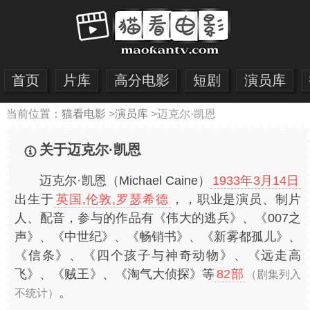
首页
片库
高分电影
短剧
演员库
当前位置：
猫看电影
>
演员库
>
迈克尔·凯恩
关于迈克尔·凯恩
迈克尔·凯恩（Michael Caine）
1933年3月14日
出生于
英国,伦敦,罗瑟希德
，，职业是演员、制片
人、配音，参与的作品有《伟大的逃兵》、《007之
声》、《中世纪》、《畅销书》、《新雾都孤儿》、
《信条》、《四个孩子与神奇动物》、《远走高
飞》、《贼王》、《淘气大侦探》等
82部
（剧集列入
。
不统计）