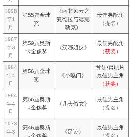
1998
《南非风云之
第55届金球
最佳男配角
年1
曼德拉与德克
奖
（提名）
月
勒克》
1987
第59届奥斯
最佳男配角
年3
《汉娜姐妹》
卡金像奖
（获奖）
月
1984
音乐/喜剧片
第56届金球
年4
《小嗓门》
最佳男主角
奖
月
（获奖）
1984
第56届奥斯
最佳男主角
年4
《凡夫俗女》
卡金像奖
（提名）
月
1973
第45届奥斯
最佳男主角
年3
《足迹》
卡金像奖
（提名）