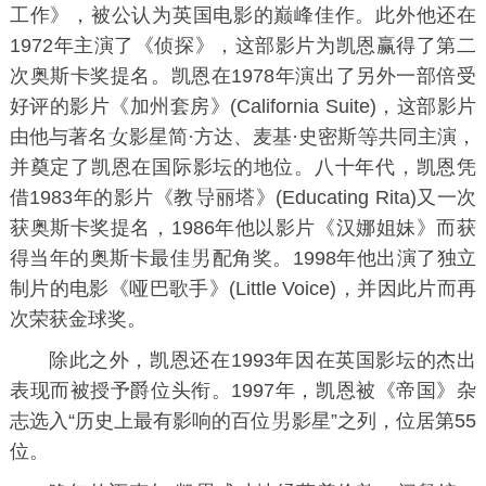
工作》，被公认为英国电影的巅峰佳作。此外他还在
1972年主演了《侦探》，这部影片为凯恩赢得了第二
次奥斯卡奖提名。凯恩在1978年演出了另外一部倍受
好评的影片《加州套房》(California Suite)，这部影片
由他与著名
影星简·方达、麦基·史密斯
共同主演，
并奠定了凯恩在国际影坛的地位。八十年代，凯恩凭
借1983年的影片《教
丽塔》(Educating Rita)又一次
获奥斯卡奖提名，1986年他以影片《汉娜姐妹》而获
得当年的奥斯卡最佳
配角奖。1998年他出演了独立
制片的电影《哑巴歌手》(Little Voice)，并因此片而再
次荣获金球奖。
除此之外，凯恩还在1993年因在英国影坛的杰出
表现而被授予爵位头衔。1997年，凯恩被《帝国》杂
志选入“历史上最有影响的百位
影星”之列，位居第55
位。