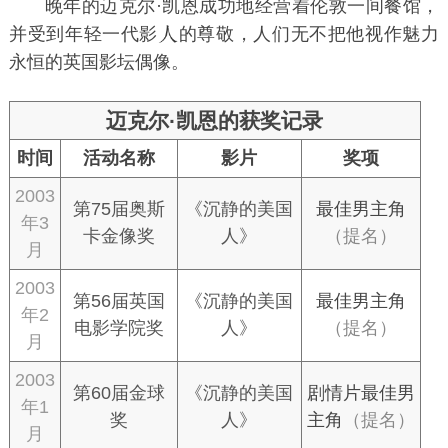
晚年的迈克尔·凯恩成功地经营着伦敦一间餐馆，
并受到年轻一代影
的尊敬，人们无不把他视作魅力
永恒的英国影坛偶像。
迈克尔·凯恩的获奖记录
时间
活动名称
影片
奖项
2003
第75届奥斯
《沉静的美国
最佳男主角
年3
卡金像奖
人》
（提名）
月
2003
第56届英国
《沉静的美国
最佳男主角
年2
电影学院奖
人》
（提名）
月
2003
第60届金球
《沉静的美国
剧情片最佳男
年1
奖
人》
主角
（提名）
月