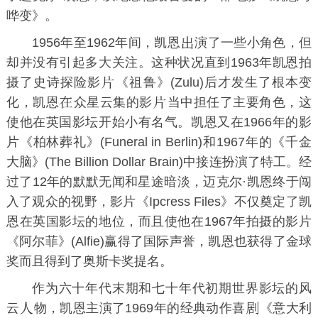
哗变》。
1956年至1962年间，凯恩
演了一些小角色，但
却并没有引起多大关注。这种状况直到1963年凯恩拍
摄了史诗探险影
《祖鲁》(Zulu)后才发生了根本变
化，凯恩
众星云集的影
当中担任了主要角色，这
使他在英国影坛开始小有名气。凯恩又在1966年的影
片《柏林葬礼》(Funeral in Berlin)和1967年的《千金
大脑》(The Billion Dollar Brain)中接连扮演了特工。经
过了12年的默默无闻和星途暗淡，迈克尔·凯恩终于闯
入了观众的视野，影片《Ipcress Files》不仅奠定了凯
恩在英国影坛的地位，而且使他在1967年拍摄的影片
《阿尔菲》(Alfie)赢得了国际声誉，凯恩也获得了金球
奖而且得到了奥斯卡奖提名。
作为六十年代末期和七十年代初期世界影坛的风
云
物，凯恩主演了1969年的经典动作喜
《意大利