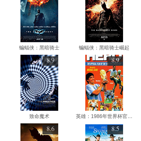
蝙蝠侠：黑暗骑士
蝙蝠侠：黑暗骑士崛起
8.9
8.9
致命魔术
英雄：1986年世界杯官方纪录片
8.6
8.5