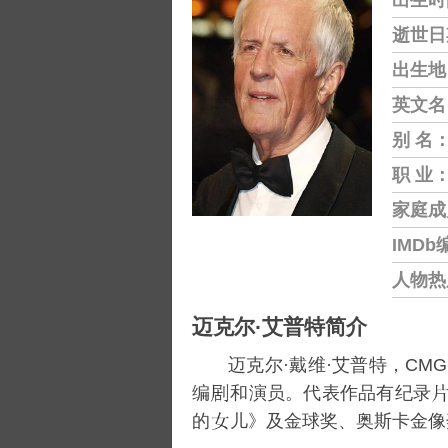
出生时
逝世日
出生地
英文名
别 名
职 业
家庭成
IMDb
人物热
迈克尔·艾普特简介
迈克尔·戴维·艾普特，CMG，英
编
和演员。代表作品有纪录
的
儿》及金球奖、奥斯卡金像