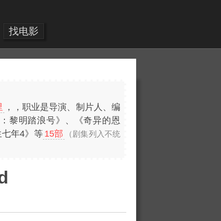
找电影
里
，，职业是导演、制片人、编
3：黎明踏浪号》、《奇异的恩
生七年4》等
15部
（剧集列入不统
d