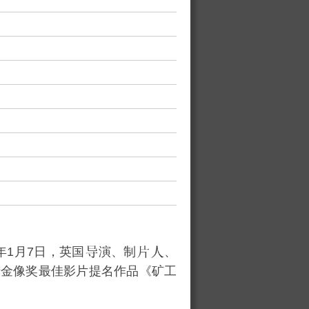
21年1月7日，英国
演、制
、
卡金像奖最佳影片提名作品《矿工