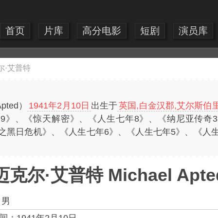
首页
片库
高分电影
短剧
演员库
尔·艾普特
pted）
1941年2月10日
出生于
英国,白金汉郡,艾尔斯伯
9》、《惊天解密》、《人生七年8》、《纳尼亚传奇
7之黑日危机》、《人生七年6》、《人生七年5》、《人
迈克尔·艾普特 Michael Apte
：
男