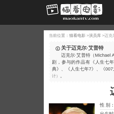
当前位置：
猫看电影
>
演员库
>
迈克
关于迈克尔·艾普特
迈克尔·艾普特（Michael A
剧，参与的作品有《人生七年
典》、《人生七年7》、《00
。
计）
性 别