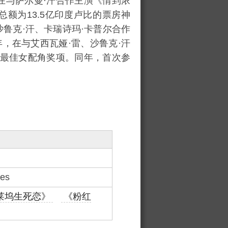
在与
萨尔曼·汗
合作主演《情到浓
总额为13.5亿
印度卢比
的票房神
沙鲁克·汗
、
卡瑞诗玛·卡普尔
合作
年，在与
艾西瓦娅·雷
、沙鲁克·汗
众奖最佳女配角奖项。同年，首次参
res
莱坞生死恋》
《粉红