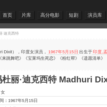
首页
片库
高分电影
短剧
演员库
丽·迪克西特
i Dixit），印度女演员，
1967年5月15日
出生于
印度,
《来跳舞吧》《宝莱坞生死恋》《粉红帮》《遗愿清单》
杜丽·迪克西特 Madhuri Dix
：
女
间：
1967年5月15日