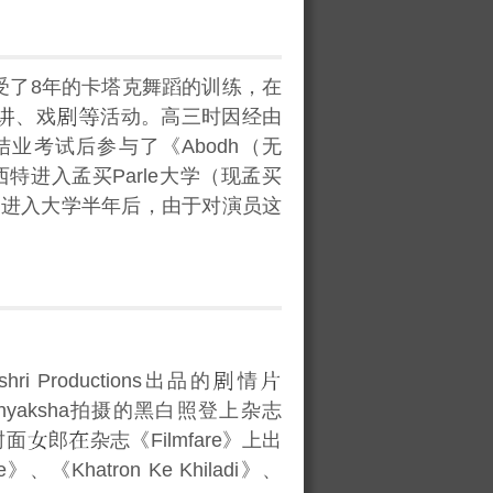
受了8年的卡塔克舞蹈的训练，在
、戏
活动。高三时因经由
绍，在结业考试后参与了《Abodh（无
进入孟买Parle大学（现孟买
。进入大学半年后，由于对演员这
ri Productions出品的
情
adhyaksha拍摄的黑白照登上杂志
封面
郎
杂志《Filmfare》上出
《Khatron Ke Khiladi》、