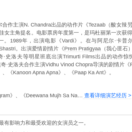
合作主演N. Chandra出品的动作片《Tezaab（酸女辣
佳女主角提名。电影票房年度第一，是玛杜丽第一次获
989年，出演电影《Vardi》。在与阿尼尔·卡普尔合作主
a Shastri。出演爱情剧情片《
Prem Pratigyaa
（我心匪石）》
奇·史洛夫
明星班底出演Trimurti Films出品的动作
洛夫合作主演Vidhu Vinod Chopra导演的剧情片《P
、《Kanoon Apna Apna》、《Paap Ka Ant》。
ram》、《Deewana Mujh Sa Na…
查看详细演艺经历 >
最有影响力和最受欢迎的女演员之一。