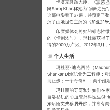
卡塔克舞蹈大师、《
宝莱坞
舞Saroj Khan称她为“编舞
这部电影看了67遍，并预定了
演了由她担任主演的《加亚加米
印度媒体会将她的标志性微
的《情到浓时》，玛杜丽获得了
得的2000万卢比。2012年
个人生活
玛杜丽·迪克西特（Madhu
Shankar Dixit职业为工程
而止步；一个哥哥Ajit；两个姐
玛杜丽的哥哥和姐姐们在家
自洛杉矶的心血管外科医生Shrir
婚后随丈夫移居丹佛，并育有两个儿子