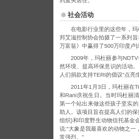
到孟买居住。
社会活动
在电影行业里的这些年，玛
邦艾滋控制协会拍摄了一系列旨
万富翁
》中赢得了500万
印度卢
2009年，玛杜丽参与ND
然环境、提高环保意识的活动。
人们捐款支持TERI的倡议“点
2011年1月3日，玛杜丽在T
和Rani庆祝生日。当时玛杜
第一个站出来做这些孩子坚实的
助人。该项目旨在提高人们的保
组织)和印度野生动物信托基金
说:“大象是我最喜欢的动物之
常强烈。”