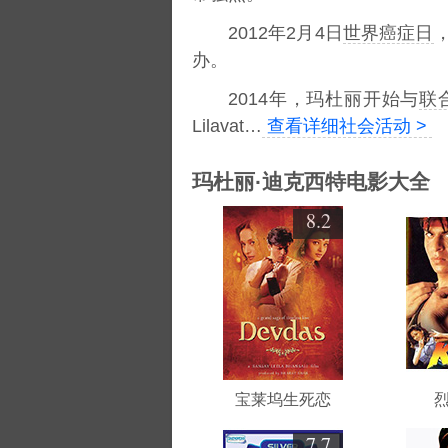
2012年2月4日
世界癌症日
，
办。
2014年，玛杜丽开始与
联
Lilavat…
查看详细社会活动 >
玛杜丽·迪克西特电影大全
8.2
宝莱坞生死恋
7.7