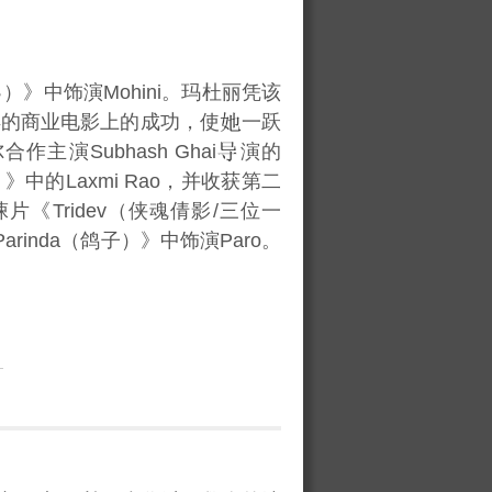
）》中饰演Mohini。玛杜丽凭该
得的商业电影上的成功，使
一跃
演Subhash Ghai
演的
中的Laxmi Rao，并收获第二
惊悚片《Tridev（侠魂倩影/三位一
arinda（鸽子）》中饰演Paro。