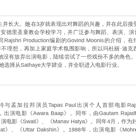
生并长大。
在3岁就表现出对舞蹈的兴趣，并在此后接
入安德里圣童教会学校学习，并广泛参与舞蹈、表演、演
hri Production编剧的Govind Moonis的介
不理想，再加上家庭学术氛围影响，所以玛杜丽·迪克西特
学。但她没有放弃出演电影，陆续尝试了一些戏份不多的角色
选择从Sathaye大学肄业，并全职进入电影行业。
与孟加拉邦演员Tapas Paul出演个
首部电影Rajsh
出演电影《Awara Baap》。同年，由Gautam Raj
，出演电影《Swati》、《Manav Hatya》。同年4月，作为
》、《Uttar Dakshin》。1988年，出演电影《Mohre》、