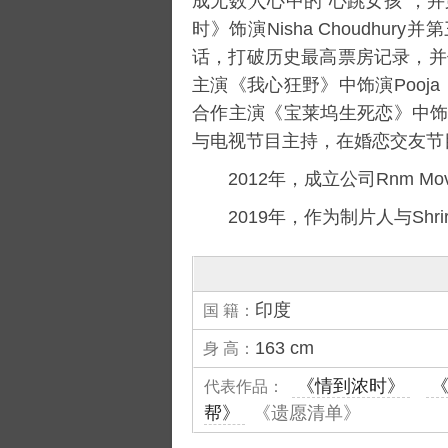
成无数
心中的“心跳女孩”，
时》饰演Nisha Choudh
话，打破历史最高票房记录，并保
主演《我心狂野》中饰演Pooj
合作主演《
宝莱坞生死恋
》中饰
与电视节目主持，在婚恋交友节目《Kah
2012年，成立公司Rnm Mo
2019年，作为制片人与Shr
印度
国 籍：
163 cm
身 高：
《情到浓时》
代表作品：
帮》
《遗愿清单》