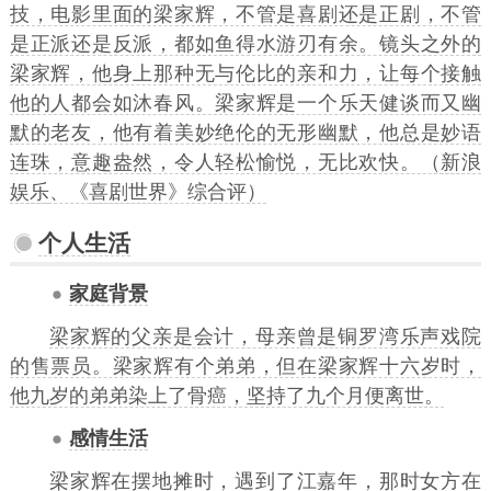
技，电影里面的梁家辉，不管是喜剧还是正剧，不管
是正派还是反派，都如鱼得水游刃有余。镜头之外的
梁家辉，他身上那种无与伦比的亲和力，让每个接触
他的人都会如沐春风。梁家辉是一个乐天健谈而又幽
默的老友，他有着美妙绝伦的无形幽默，他总是妙语
连珠，意趣盎然，令人轻松愉悦，无比欢快。（
新浪
娱乐
、《
喜剧世界
》综合评）
个人生活
家庭背景
梁家辉的父亲是会计，母亲曾是铜罗湾乐声戏院
的售票员。梁家辉有个弟弟，但在梁家辉十六岁时，
他九岁的弟弟染上了骨癌，坚持了九个月便离世。
感情生活
梁家辉在摆地摊时，遇到了
江嘉年
，那时女方在