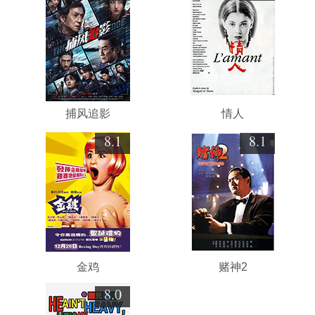
捕风追影
情人
8.1
8.1
金鸡
赌神2
8.0