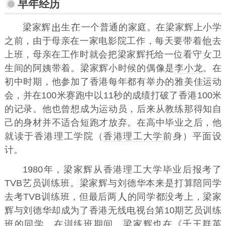
早年经历
梁家辉
生
一个普通的家庭。在梁家辉上小学
之前，由于母亲在一家电影院工作，每天要带着
去
上班，母亲在工作时就会把梁家辉托给一位看守
卫
生间的阿姨带着。梁家辉小时候的偶像是
李小龙
。在
初中时期，他参加了香港每年都有举办的雅美佳运动
会，并在100米赛跑中以11秒的成绩打破了香港100米
的记录。他也曾想成为运动员，后来从教练那得知自
己的身材并不适合短跑才放弃。在高中毕业之后，他
就读于香港理工学院（
香港理工大学
前身）平面设
计。
1980年，梁家辉从香港理工大学毕业后报考了
TVB艺员训练班。梁家辉与刘德华本来是打算陪同学
去考TVB训练班，但最后两
的同学都没考上，梁家
辉与刘德华却成为了香港无线电视台第10期艺员训练
班的同学。在训练班期间，梁家辉也在《
千王群英