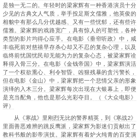
是独一无二的。年轻时的梁家辉有一种香港演员十分
少见的古典文人气质，举手投足斯文儒雅，他英俊的
相貌中有那么几分优越感、又有一些忧郁，还有些许
儒雅。梁家辉的戏路宽广，具有惊人的可塑性，各种
类型的影片均得心应手。在电影《
垂帘听政
》中，咸
丰临死前对慈禧早存杀心却又不忍的复杂心理，以及
临终前忧国忧民却无能为力的复杂心态，被梁家辉诠
释得入骨三分。在电影《
金钱帝国
》中，梁家辉演活
了一个权欲熏心、利令智昏、凶狠残暴的贪污警长，
但在电影《
金山
》中，梁家辉把一个悲情父亲的形象
演绎的入木三分。梁家辉每次出现在大银幕上，即便
是充当配角，他也是那么光彩夺目。（《
大众电影
》
评）
从《
寒战
》里刚烈无比的警界精英，到《
寒战2
》
里面善恶难辨的跳反鹰派，梁家辉为影迷们贡献出了
教科书般的影帝演技。梁家辉有着炉火纯青的百变演