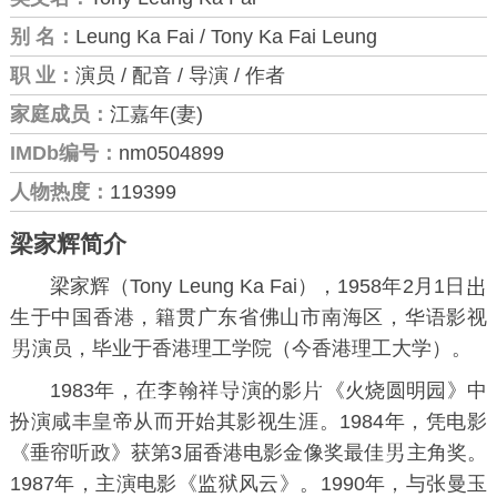
别 名：
Leung Ka Fai / Tony Ka Fai Leung
职 业：
演员 / 配音 / 导演 / 作者
家庭成员：
江嘉年(妻)
IMDb编号：
nm0504899
人物热度：
119399
梁家辉简介
梁家辉（Tony Leung Ka Fai），1958年2月1日
生于中国香港，籍贯广东省佛山市南海区，华语影视
演员，毕业于香港理工学院（今
香港理工大学
）。
1983年，
李翰祥
演的影
《
火烧圆明园
》中
扮演咸丰皇帝从而开始其影视生涯。1984年，凭电影
《
垂帘听政
》获
第3届香港电影金像奖
最佳
主角奖。
1987年，主演电影《
监狱风云
》。1990年，与
张曼玉