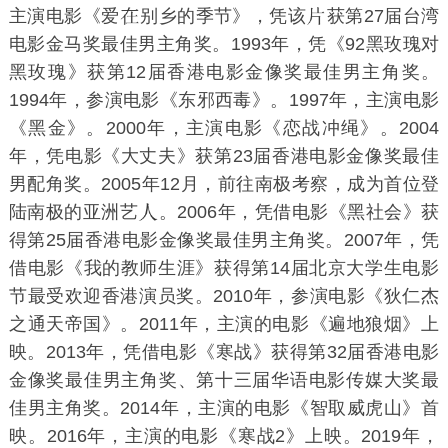
主演电影《
爱
别乡的季节
》，凭该
获
第27届台湾
电影金马奖
最佳男主角奖。1993年，凭《
92黑玫瑰对
黑玫瑰
》获
第12届香港电影金像奖
最佳男主角奖。
1994年，参演电影《
东邪西毒
》。1997年，主演电影
《
黑金
》。2000年，主演电影《
恋战冲绳
》。2004
年，凭电影《
大丈夫
》获
第23届香港电影金像奖
最佳
男配角奖。2005年12月，前往南极考察，成为首位登
陆南极的亚洲艺
。2006年，凭借电影《
黑社会
》获
得
第25届香港电影金像奖
最佳男主角奖。2007年，凭
借电影《
我的教师生涯
》获得
第14届北京大学生电影
节
最受欢迎香港演员奖。2010年，参演电影《
狄仁杰
之通天帝国
》。2011年，主演的电影《
遍地狼烟
》上
映。2013年，凭借电影《
寒战
》获得
第32届香港电影
金像奖
最佳男主角奖、
第十三届华语电影传媒大奖
最
佳男主角奖。2014年，主演的电影《
智取威虎山
》首
映。2016年，主演的电影《
寒战2
》上映。2019年，