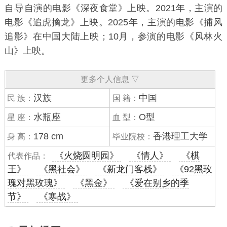
自
自演的电影《
深夜食堂
》上映。2021年，主演的
电影《
追虎擒龙
》上映。2025年，主演的电影《
捕风
追影
》在中国大陆上映；10月，参演的电影《
风林火
山
》上映。
更多个人信息 ▽
汉族
中国
民 族：
国 籍：
水瓶座
O型
星 座：
血 型：
178 cm
香港理工大学
身 高：
毕业院校：
《火烧圆明园》
《情人》
《棋
代表作品：
王》
《黑社会》
《新龙门客栈》
《92黑玫
瑰对黑玫瑰》
《黑金》
《爱在别乡的季
节》
《寒战》