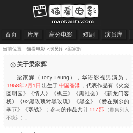
首页
片库
高分电影
短剧
演员库
当前位置：
猫看电影
>
演员库
>
梁家辉
关于梁家辉
梁家辉（Tony Leung），华语影视男演员，
1958年2月1日
出生于
中国香港
，代表作品有《火烧
圆明园》《情人》《棋王》《黑社会》《新龙门客
栈》《92黑玫瑰对黑玫瑰》《黑金》《爱在别乡的
季节》《寒战》；参与的作品共计
117部
（剧集列入
。
不统计）