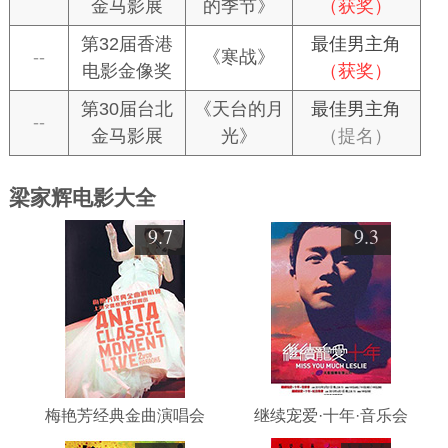
金马影展
的季节》
（获奖）
第32届香港
最佳男主角
--
《寒战》
电影金像奖
（获奖）
第30届台北
《天台的月
最佳男主角
--
金马影展
光》
（提名）
梁家辉电影大全
9.7
9.3
梅艳芳经典金曲演唱会
继续宠爱·十年·音乐会