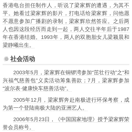
香港电台担任制作人，听说了梁家辉的遭遇，为其不
平。她看过梁家辉的影片，打电话给梁家辉，问他愿
不愿意参加广播剧的录制，梁家辉欣然答应。之后两
人也因这段经历而走到一起，两人交往半年后于1987
年在香港结婚。1993年，两人的双胞胎女儿
梁颖晨
和
梁静曦
出生。
社会活动
2003年5月，梁家辉在铜锣湾参加“茁壮行动”之“和
兴福气慈善包”义卖活动筹集善款；7月，梁家辉参加
“波尔表·健康快车慈善活动”。
2005年12月，梁家辉奔赴南极进行环保考察，成
为第一个登陆南极大陆的亚洲艺人。
2006年5月23日，《
中国国家地理
》授予梁家辉荣
誉会员称号。