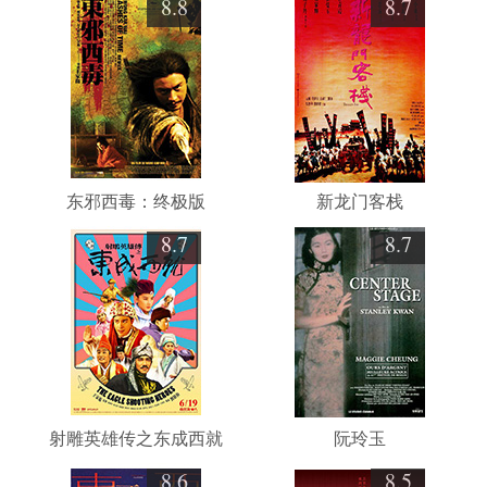
8.8
8.7
东邪西毒：终极版
新龙门客栈
8.7
8.7
射雕英雄传之东成西就
阮玲玉
8.6
8.5