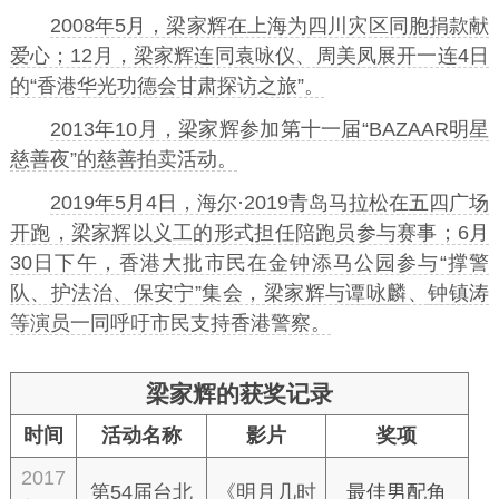
2008年5月，梁家辉在上海为四川灾区同胞捐款献
爱心；12月，梁家辉连同
袁咏仪
、
周美凤
展开一连4日
的“香港华光功德会甘肃探访之旅”。
2013年10月，梁家辉参加第十一届“BAZAAR明星
慈善夜”的慈善拍卖活动。
2019年5月4日，海尔·2019青岛马拉松在五四广场
开跑，梁家辉以义工的形式担任陪跑员参与赛事；6月
30日下午，香港大批市民在金钟添马公园参与“撑警
队、护法治、保安宁”集会，梁家辉与
谭咏麟
、
钟镇涛
等演员一同呼吁市民支持香港警察。
梁家辉的获奖记录
时间
活动名称
影片
奖项
2017
第54届台北
《明月几时
最佳男配角