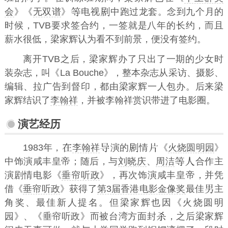
会
》《
无双谱
》
电视
中跑过龙套。念到九个月的
时候，TVB要求签合约，一签就是八年的长约，而且
薪水很低，梁家辉认为看不到前景，便没有签约。
离开TVB之后，梁家辉办了只出了一期的少女时
装杂志，叫《La Bouche》，整本杂志从采访、摄影、
编辑、拉广告到督印，都由梁家辉一人包办。后来梁
家辉结识了
李翰祥
，并被李翰祥赏识带进了电影圈。
演艺经历
1983年，
李翰祥
演的
情
《
火烧圆明园
》
中饰演咸丰皇帝；随后，与
刘晓庆
、
周洁
合作主
演剧情电影《
垂帘听政
》，再次饰演咸丰皇帝，并凭
借《
垂帘听政
》获得了
第3届香港电影金像奖
最佳
主
角奖、最佳新人提名。但梁家辉也因《火烧圆明
园》、《垂帘听政》而被台湾方面封
，之后梁家辉