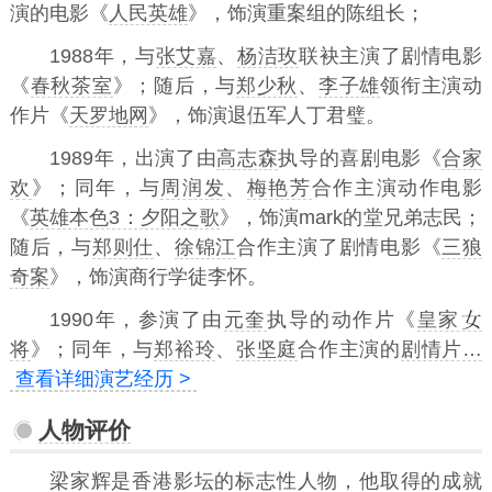
演的电影《
人民英雄
》，饰演重案组的陈组长；
1988年，与
张艾嘉
、
杨洁玫
联袂主演了剧情电影
《
春秋茶室
》；随后，与
郑少秋
、
李子雄
领衔主演动
作片《
天罗地网
》，饰演退伍军人丁君璧。
1989年，出演了由
高志森
执导的喜剧电影《
合家
欢
》；同年，与
周润发
、
梅艳芳
合作主演动作电影
《
英雄本色3：夕阳之歌
》，饰演mark的堂兄弟志民；
随后，与
郑则仕
、
徐锦江
合作主演了剧情电影《
三狼
奇案
》，饰演商行学徒李怀。
1990年，参演了由
元奎
执导的动作片《
皇家
将
》；同年，与
郑裕玲
、
张坚庭
合作主演的
剧情片…
查看详细演艺经历 >
人物评价
梁家辉是香港影坛的标志性人物，他取得的成就