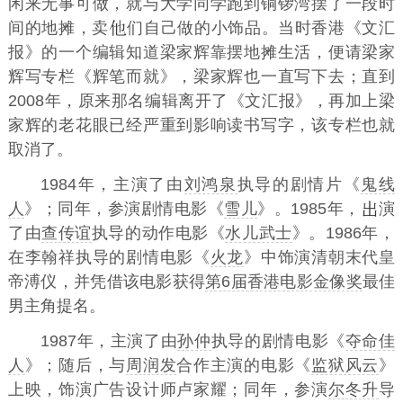
闲来无事可做，就与大学同学跑到铜锣湾摆了一段时
间的地摊，卖
们自己做的小饰品。当时香港《文汇
报》的一个编辑知道梁家辉靠摆地摊生活，便请梁家
辉写专栏《辉笔而就》，梁家辉也一直写下去；直到
2008年，原来那名编辑离开了《文汇报》，再加上梁
家辉的老花眼已经严重到影响读书写字，该专栏也就
取消了。
1984年，主演了由
刘鸿泉
执导的剧情片《
鬼线
人
》；同年，参演剧情电影《
雪儿
》。1985年，
演
了由
查传谊
执导的动作电影《
水儿武士
》。1986年，
在李翰祥执导的剧情电影《
火龙
》中饰演清朝末代皇
帝溥仪，并凭借该电影获得
第6届香港电影金像奖
最佳
男主角提名。
1987年，主演了由
孙仲
执导的剧情电影《
夺命佳
人
》；随后，与
周润发
合作主演的电影《
监狱风云
》
上映，饰演广告设计师卢家耀；同年，参演
尔冬升
导