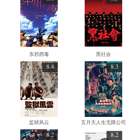
东邪西毒
黑社会
8.4
8.3
监狱风云
五月天人生无限公司
8.2
8.2