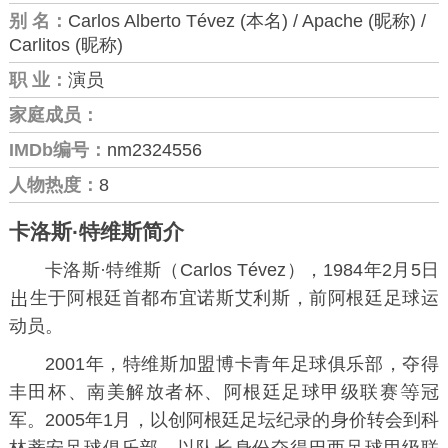
别 名：
Carlos Alberto Tévez (本名) / Apache (昵称) /
Carlitos (昵称)
职 业：
演员
家庭成员：
IMDb编号：
nm2324556
人物热度：
8
卡洛斯·特维斯简介
卡洛斯·特维斯（Carlos Tévez），1984年2月5日
生于阿根廷首都布宜诺斯艾利斯，前阿根廷足球运
动员。
2001年，特维斯加盟博卡青年足球俱乐部，夺得
丰田杯、南美解放者杯、阿根廷足球甲级联赛
冠
军。2005年1月，以创阿根廷足坛纪录的身价转会到科
林蒂安足球俱乐部，以队长身份夺得巴西足球甲级联