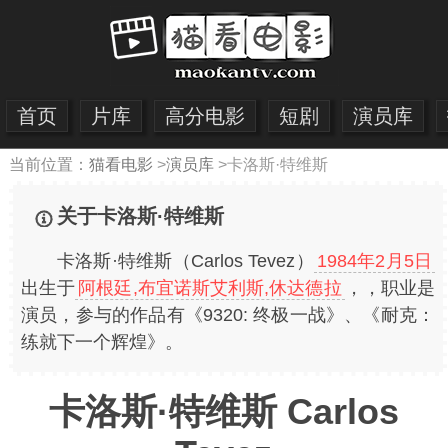
首页
片库
高分电影
短剧
演员库
当前位置：
猫看电影
>
演员库
>
卡洛斯·特维斯
关于卡洛斯·特维斯
卡洛斯·特维斯（Carlos Tevez）
1984年2月5日
出生于
阿根廷,布宜诺斯艾利斯,休达德拉
，，职业是
演员，参与的作品有《9320: 终极一战》、《耐克：
练就下一个辉煌》。
卡洛斯·特维斯 Carlos