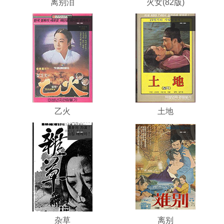
离别泪
火女(82版)
--
--
乙火
土地
--
--
杂草
离别