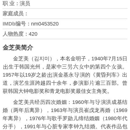
职 业：
演员
家庭成员：
IMDb编号：
nm0453520
人物热度：
420
金芝美简介
金芝美（김지미），本名金明子，1940年7月15日
生于
韩国光州
，是家中三
六
中的第四个
孩。
1957年以19岁之龄
演金基永
演的《
黄昏列车
》出
道，演艺生涯跨越四十余年，参演影
逾三百部。曾
获韩国大钟电影奖和
青龙电影奖
最佳女主角奖。
金芝美共经历四次婚姻：1960年与
演洪成基结
婚（两年后离异），1963年与演员
崔戊龙
再婚（1969
年离异），1976年与歌手
罗勋儿
缔结婚姻（1980年代
分手），1991年与心脏专家李钟九结婚。代表作品包