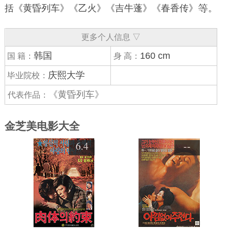
括《黄昏列车》《
乙火
》《
吉牛蓬
》《
春香传
》
。
更多个人信息 ▽
韩国
160 cm
国 籍：
身 高：
庆熙大学
毕业院校：
《黄昏列车》
代表作品：
金芝美电影大全
6.4
--