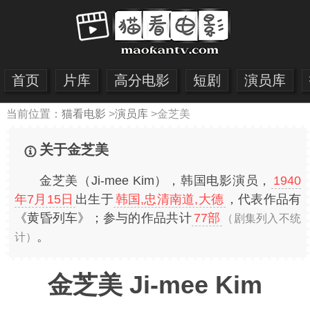
首页
片库
高分电影
短剧
演员库
当前位置：
猫看电影
>
演员库
>
金芝美
关于金芝美
金芝美（Ji-mee Kim），韩国电影演员，
1940
年7月15日
出生于
韩国,忠清南道,大德
，代表作品有
《黄昏列车》；参与的作品共计
77部
（剧集列入不统
。
计）
金芝美 Ji-mee Kim