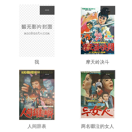
--
--
我
摩天岭决斗
--
--
人间辞表
两名啜泣的女人