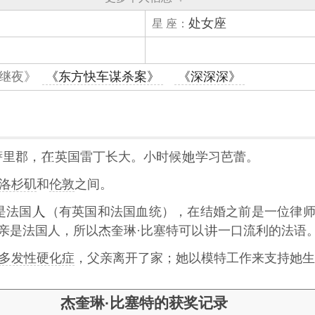
处女座
星 座：
继夜》
《东方快车谋杀案》
《深深深》
萨里郡，
英国雷丁长大。小时候
学习芭蕾。
洛杉矶
和
伦敦
之间。
er是法国
（有英国和法国血统），在结婚之前是一位律师。父亲Ma
亲是法国人，所以杰奎琳·比塞特可以
一口流利的法语
多发性硬化症
，父亲离开了家；她以模特工作来支持她生
杰奎琳·比塞特的获奖记录