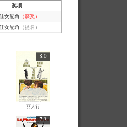
奖项
佳女配角
（获奖）
佳女配角
（提名）
8.0
丽人行
7.3