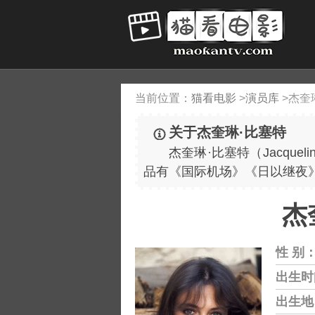
当前位置：
猫看电影
>
演员库
>
杰奎
关于杰奎琳·比塞特
杰奎琳·比塞特（Jacqueli
品有《国际机场》《日以继夜
杰奎
性 别
出生时
出生地