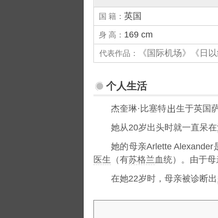
英国
国 籍：
169 cm
身 高：
《国际机场》《日以
代表作品：
个人生活
杰奎琳·比塞特
生于英国
她从20岁出头时就一直呆在
她的母亲Arlette Alexand
医生
（有
苏格兰
血统）。由于母
在她22岁时，母亲被诊断出