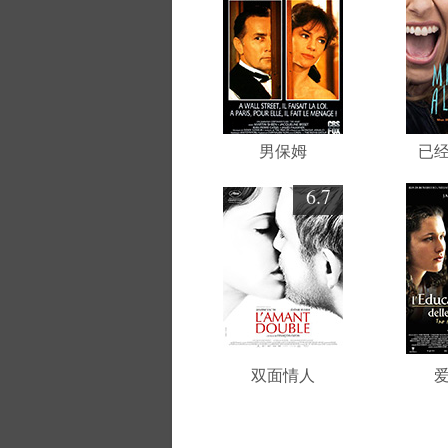
男保姆
已
6.7
双面情人