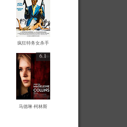
疯狂特务女杀手
6.1
马德琳·柯林斯