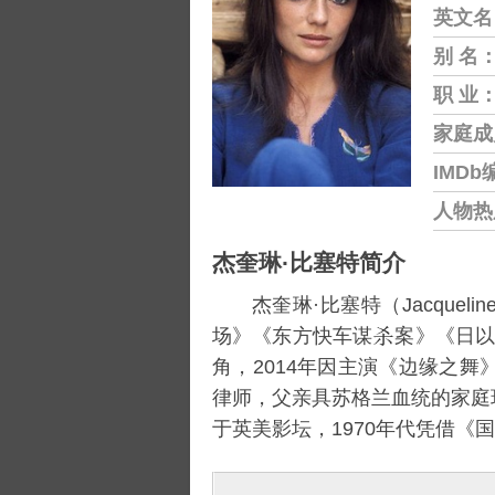
英文名
别 名
职 业
家庭成
IMDb
人物热
杰奎琳·比塞特简介
杰奎琳·比塞特（Jacqueline
场》《东方快车谋
案》《日
角，2014年因主演《边缘之舞
律师，父亲具苏格兰血统的家庭
于英美影坛，1970年代凭借《