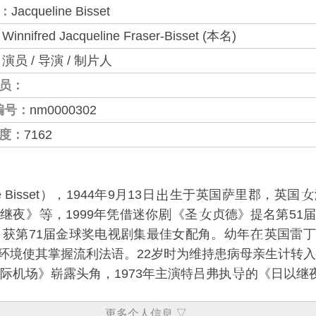
：
Jacqueline Bisset
：
Winnifred Jacqueline Fraser-Bisset (本名)
：
演员 / 导演 / 制片人
员：
编号：
nm0000302
度：
7162
 Bisset），1944年9月13日
生于英国萨里郡，英国
以继夜》
，1999年凭借迷你
《圣
贞德》提名第51
》获第71届金球奖电视剧集最佳女配角。幼年
英国雷丁
环境使其掌握流利法语。22岁时为维持患病母亲生计转入模
国际机场》崭露头角，1973年主演特吕弗执
的《日以继
更多个人信息 ▽