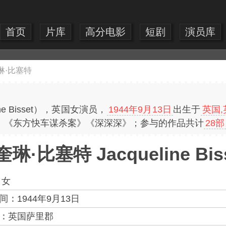
首页
片库
高分电影
短剧
演员库
琳·比塞特
ne Bisset），英国女演员，
1944年9月13日
出生于
英国,
》《东方快车谋杀案》《深深深》；参与的作品共计
28部
琳·比塞特 Jacqueline Bis
：
女
间：
1944年9月13日
：
英国萨里郡