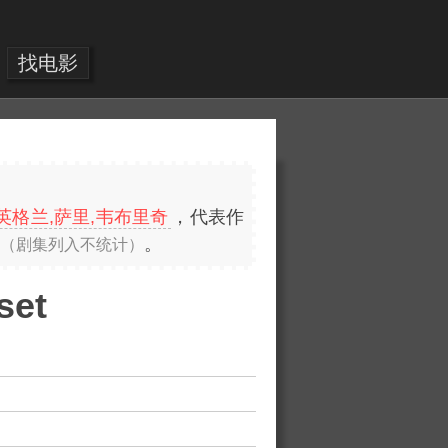
找电影
英格兰,萨里,韦布里奇
，代表作
。
（剧集列入不统计）
set