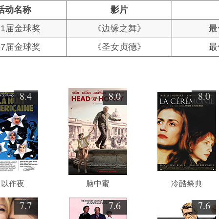
活动名称
影片
71届金球奖
《边缘之舞》
最
57届金球奖
《圣女贞德》
最
8.4
8.0
8.0
日以作夜
脑中蜜
冷酷祭典
7.7
7.6
7.6