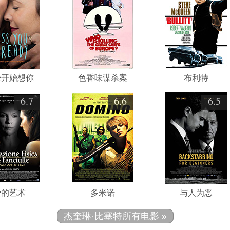
经开始想你
色香味谋杀案
布利特
6.7
6.6
6.5
爱的艺术
多米诺
与人为恶
杰奎琳·比塞特所有电影 »