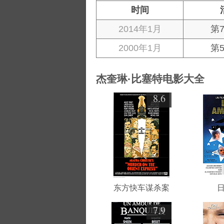
时间
2014年1月
第
2000年1月
第
杰奎琳·比塞特电影大全
8.6
东方快车谋杀案
7.9