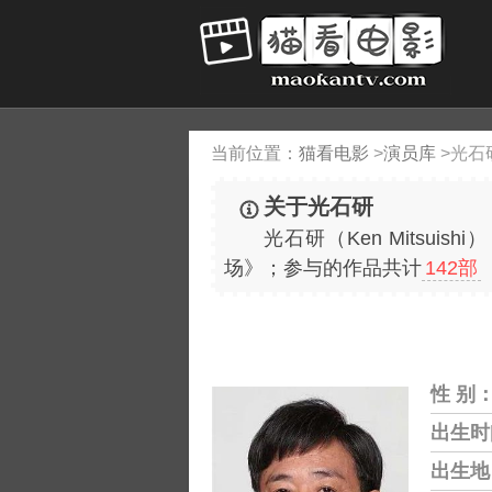
当前位置：
猫看电影
>
演员库
>
光石
关于光石研
光石研（Ken Mitsuis
场》；参与的作品共计
142部
性 别
出生时
出生地