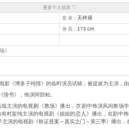
更多个人信息 ▽
天秤座
星 座：
173 cm
身 高：
场》
加电影《
博多子纯情
》的临时演员试镜，被提拔为主演，由
《
情书
》，饰演阿部粕。
拓哉
主演的电视
《
教场
》播出，
剧中饰演风间教场学
由
有村架纯
主演的电视剧《
姐姐的恋
》播出，在剧中饰
羊
主演的电视剧《
铁证悬案～真实之门～第三季
》播出，