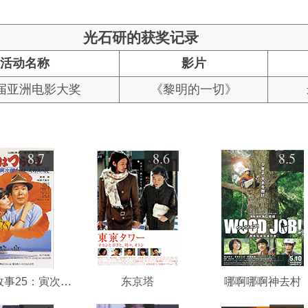
光石研的获奖记录
活动名称
影片
8届亚洲电影大奖
《黎明的一切》
8.7
8.6
8.5
寅次郎的故事25：寅次郎芙蓉花
东京塔
哪啊哪啊神去村