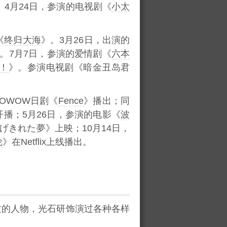
。4月24日，参演的电视剧《
小太
《
终归大海
》。3月26日，出演的
。7月7日，参演的爱情剧《
六本
！
》。参演电视剧《暗金丑岛君
WOWOW日剧《
Fence
》播出；同
播；5月26日，参演的电影《
波
《逃げきれた夢》上映；10月14日，
轮
》在Netflix上线播出。
质的人物，光石研饰演过各种各样