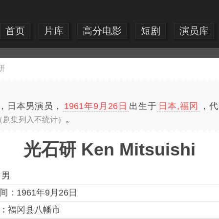
首页
片库
高分电影
短剧
演员库
研
hi），日本男演员，
1961年9月26日
出生于
日本,福冈
，代
。
（剧集列入不统计）
光石研 Ken Mitsuishi
：
男
间：
1961年9月26日
：
福冈县八幡市