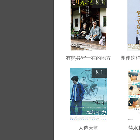
8.3
有熊谷守一在的地方
即使这
8.1
人造天堂
萍水