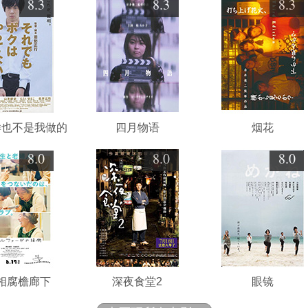
8.3
8.3
8.3
样也不是我做的
四月物语
烟花
8.0
8.0
8.0
相腐檐廊下
深夜食堂2
眼镜