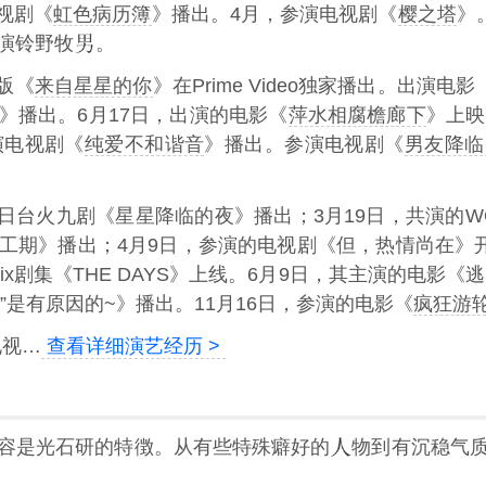
电视剧《
虹色病历簿
》播出。4月，参演电视剧《
樱之塔
》
演铃野牧
。
日版《
来自星星的你
》在Prime Video独家播出。出演电影
》播出。6月17日，出演的电影《
萍水相腐檐廊下
》上映
演电视剧《
纯爱不和谐音
》播出。参演电视剧《
男友降临
的朝日台火九剧《星星降临的夜》播出；3月19日，共演的
工期》播出；4月9日，参演的电视剧《但，热情尚在》开
flix剧集《THE DAYS》上线。6月9日，其主演的电影
”是有原因的~》播出。11月16日，参演的电影《
疯狂游
电视…
查看详细演艺经历 >
容是光石研的特徴。从有些特殊癖好的
物到有沉稳气