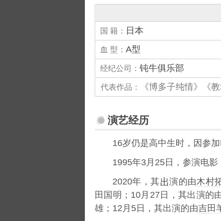
日本
国 籍：
A型
血 型：
钝牛俱乐部
经纪公司：
《博多子纯情》《教
代表作品：
演艺经历
16岁仍是高中生时，因参
1995年3月25日，参演电影
2020年，其
演的由
木村
田国明；10月27日，其出演的
雄；12月5日，其出演的由
吉田