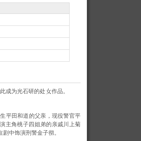
此成为光石研的处
作品。
生平田和道的父亲，现役警官平
演主角桃子四姐弟的亲戚川上菊
在剧中饰演刑警金子彻。