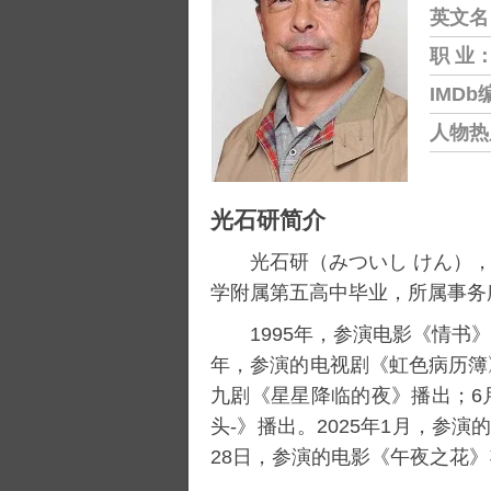
英文名
职 业
IMDb
人物热
光石研简介
光石研（みついし けん），1
学附属第五高中毕业，所属事务
1995年，参演电影《
情书
》
年，参演的电视剧《
虹色病历簿
九剧《星星降临的夜》播出；6
头-》播出。2025年1月，参演
28日，参演的电影《午夜之花》