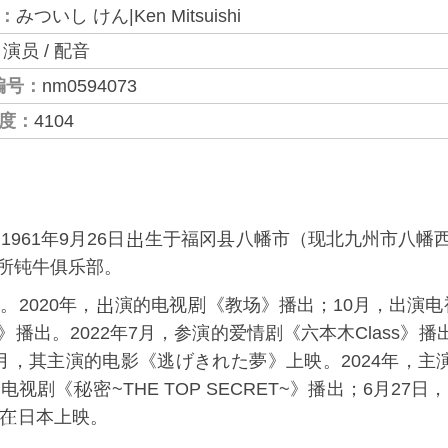
：
みついし けん|Ken Mitsuishi
：
演员 / 配音
编号：
nm0594073
度：
4104
961年9月26日
生于
福冈县
八幡市
（现
北九州市
八幡
所钝牛俱乐部。
。2020年，
演的电视
《
教场
》播出；10月，出演电
》播出。2022年7月，参演的爱情剧《
六本木Class
》播
月，其主演的电影《逃げきれた夢》上映。2024年，主演
的电视剧《
密~THE TOP SECRET~
》播出；6月27日
日本上映。