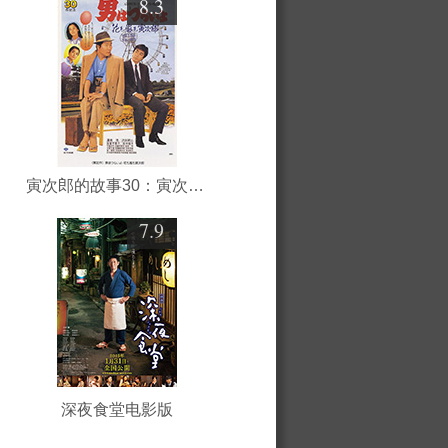
8.3
寅次郎的故事30：寅次郎落英缤纷
7.9
深夜食堂电影版