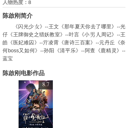
人物热度：
8
陈啟刚简介
《闪光少
》--王文《那年夏天你去了哪里》--光
仔《王牌御史之猎妖教室》--叶言《小
周记》--王
皓《医妃难囚》--亓凌霄《唐诗三百案》--元丹丘《奈
何boss又如何》--孙阳《清平乐》--阿查《鹿精灵》--
蓝宝
陈啟刚电影作品
8.7