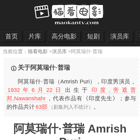
首页
片库
高分电影
短剧
演员库
当前位置：
猫看电影
>
演员库
>
阿莫瑞什·普瑞
关于阿莫瑞什·普瑞
阿莫瑞什·普瑞（Amrish Puri），印度男演员，
1932年6月22日
出生于
印度,旁遮普
邦,Nawanshahr
，代表作品有《印度先生》；参与
的作品共计
63部
。
（剧集列入不统计）
阿莫瑞什·普瑞 Amrish