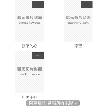
--
--
狭窄的心
愿望
--
祖国子孙
阿莫瑞什·普瑞所有电影 »