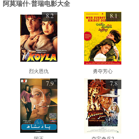
阿莫瑞什·普瑞电影大全
8.2
8.1
烈火恩仇
勇夺芳心
7.9
7.8
国王
夺宝奇兵2