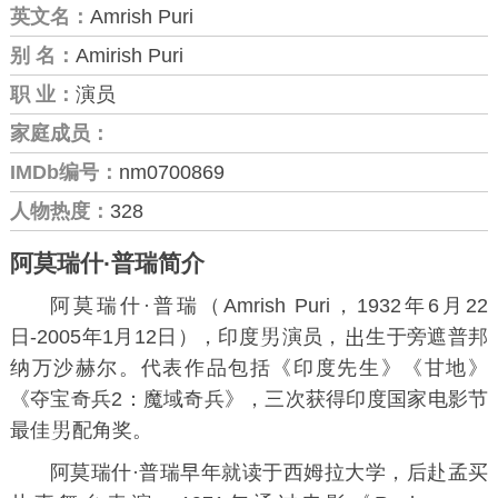
英文名：
Amrish Puri
别 名：
Amirish Puri
职 业：
演员
家庭成员：
IMDb编号：
nm0700869
人物热度：
328
阿莫瑞什·普瑞简介
阿莫瑞什·普瑞（Amrish Puri，1932年6月22
日-2005年1月12日），印度
演员，
生于
旁遮普邦
纳万沙赫尔。代表作品包括《
印度先生
》《
甘地
》
《
夺宝奇兵2：魔域奇兵
》，三次获得印度国家电影节
最佳
配角奖。
阿莫瑞什·普瑞早年就读于西姆拉大学，后赴
孟买