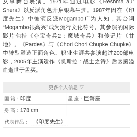
从事舞台表演。1971年通过电影《Reshma aur
Shera》以反派角色开启银幕生涯。1987年因
《印
度先生》中饰演反派Mogambo广为
知，其台词
“Mogambo很高兴”成为流行文化符号。其参演的国际
影
包括《夺宝奇兵2：魔域奇兵》和传记
《甘
地》。《Pardes》与《
Chori Chori Chupke Chupke
》
中转型塑造正面角色。职业生涯共参演超过200部电
影，2005年主演遗作《凯斯拉：战士之诗》后因脑溢
血逝世于孟买。
更多个人信息 ▽
印度
巨蟹座
国 籍：
星 座：
178 cm
身 高：
《印度先生》
代表作品：