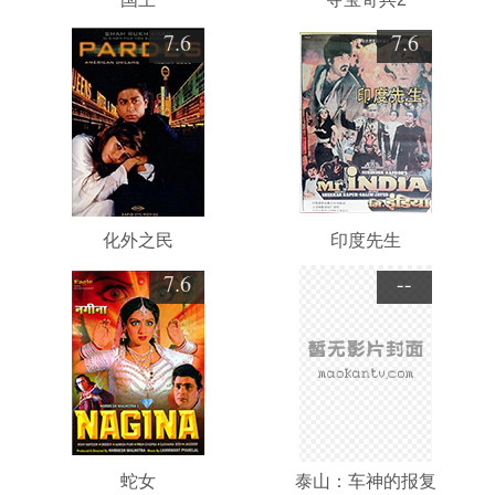
7.6
7.6
化外之民
印度先生
7.6
--
蛇女
泰山：车神的报复